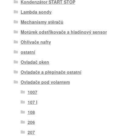
Kondenzátor START STOP
Lambda sondy
Mechanismy stěračů
Motůrek odstřikovače a hladinový sensor
Ohřívače nafty
ostatní
Ovladač oken
Ovladače a přepínače ostatní
Ovladače pod volantem
1007
107 I
108
206
207