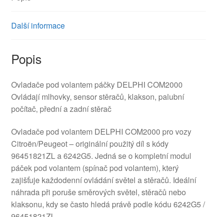
Další informace
Popis
Ovladače pod volantem páčky DELPHI COM2000
Ovládají mlhovky, sensor stěračů, klakson, palubní
počítač, přední a zadní stěrač
Ovladače pod volantem DELPHI COM2000 pro vozy
Citroën/Peugeot – originální použitý díl s kódy
96451821ZL a 6242G5. Jedná se o kompletní modul
páček pod volantem (spínač pod volantem), který
zajišťuje každodenní ovládání světel a stěračů. Ideální
náhrada při poruše směrových světel, stěračů nebo
klaksonu, kdy se často hledá právě podle kódu 6242G5 /
96451821ZL.