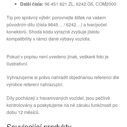
Další čísla:
96 451 821 ZL, 6242.G5, COM2000
Tip pro správný výběr: porovnejte štítek na vašem
původním dílu (čísla 9645… / 6242…) a tvar/počet
konektorů. Shoda kódu výrazně zvyšuje jistotu
kompatibility v rámci dané výbavy vozidla.
Pokud v popisu není uvedeno jinak, veškeré foto je
ilustrativní.
Vyhrazujeme si právo nahradit objednanou referenci dle
výrobce referení nahrazující.
Díly pocházejí z havarovaných vozidel, jsou pečlivě
kontrolovány a poskytujeme na ně záruku funkčnosti po
dobu 12 měsíců.
Související produkty