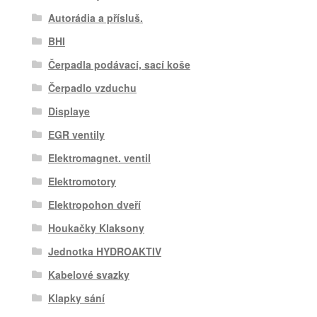
Autorádia a přísluš.
BHI
Čerpadla podávací, sací koše
Čerpadlo vzduchu
Displaye
EGR ventily
Elektromagnet. ventil
Elektromotory
Elektropohon dveří
Houkačky Klaksony
Jednotka HYDROAKTIV
Kabelové svazky
Klapky sání