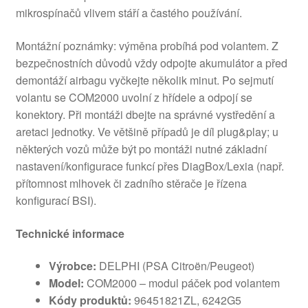
mikrospínačů vlivem stáří a častého používání.
Montážní poznámky: výměna probíhá pod volantem. Z
bezpečnostních důvodů vždy odpojte akumulátor a před
demontáží airbagu vyčkejte několik minut. Po sejmutí
volantu se COM2000 uvolní z hřídele a odpojí se
konektory. Při montáži dbejte na správné vystředění a
aretaci jednotky. Ve většině případů je díl plug&play; u
některých vozů může být po montáži nutné základní
nastavení/konfigurace funkcí přes DiagBox/Lexia (např.
přítomnost mlhovek či zadního stěrače je řízena
konfigurací BSI).
Technické informace
Výrobce:
DELPHI (PSA Citroën/Peugeot)
Model:
COM2000 – modul páček pod volantem
Kódy produktů:
96451821ZL, 6242G5