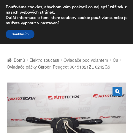
DOPRAVA od 139,-Kč
Používáme cookies, abychom vám poskytli co nejlepší zážitek z
našich webových stránek.
Volejte po-pá 9-16 704 494 494
Další informace o tom, které soubory cookie používáme, nebo je
můžete vypnout v
nastavení
.
Přeskočit
Přejít
Menu
Souhlasím
na
k
navigaci
obsahu
Úvodní stránka
webu
Domů
Elektro součásti
Ovladače pod volantem
C8
Celosvětová doprava
Ovladače páčky Citroën Peugeot 96451821ZL 6242G5
Doprava
Kontakt
🔍
Košík
Můj účet