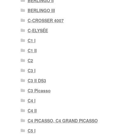
BERLINGO II
BERLINGO III
C-CROSSER 4007
C-ELYSÉE
C1 I
C1 II
C2
C3 I
C3 II DS3
C3 Picasso
C4 I
C4 II
C4 PICASSO, C4 GRAND PICASSO
C5 I