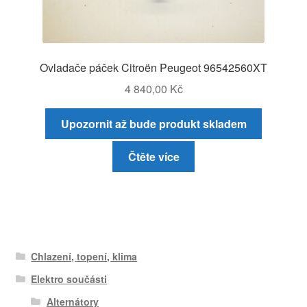
Ovladače páček Citroën Peugeot 96542560XT
4 840,00
Kč
Upozornit až bude produkt skladem
Čtěte více
Chlazení, topení, klima
Elektro součásti
Alternátory