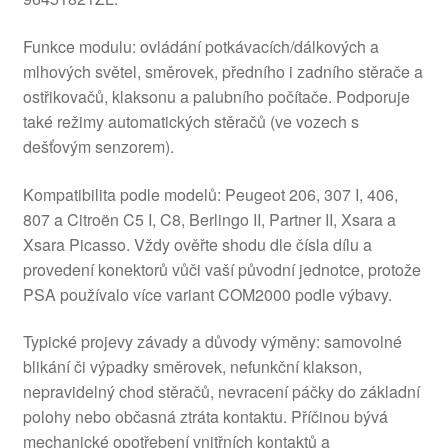
Funkce modulu: ovládání potkávacích/dálkových a
mlhových světel, směrovek, předního i zadního stěrače a
ostřikovačů, klaksonu a palubního počítače. Podporuje
také režimy automatických stěračů (ve vozech s
dešťovým senzorem).
Kompatibilita podle modelů: Peugeot 206, 307 I, 406,
807 a Citroën C5 I, C8, Berlingo II, Partner II, Xsara a
Xsara Picasso. Vždy ověřte shodu dle čísla dílu a
provedení konektorů vůči vaší původní jednotce, protože
PSA používalo více variant COM2000 podle výbavy.
Typické projevy závady a důvody výměny: samovolné
blikání či výpadky směrovek, nefunkční klakson,
nepravidelný chod stěračů, nevracení páčky do základní
polohy nebo občasná ztráta kontaktu. Příčinou bývá
mechanické opotřebení vnitřních kontaktů a