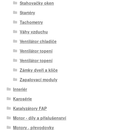
Stahovačky oken
Startéry
Tachometry
Váhy vzduchu
Ventilátor chladiče
Ventilátor topení
Ventilátor topení
Zámky dveří a klíče
Zapalovací moduly
Interiér
Karosérie
Katalyzátory FAP
Motor - díly a příslušenství
Motory , převodovky