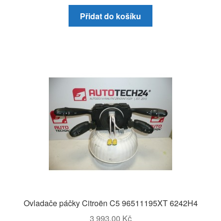
Přidat do košíku
Ovladače páčky Citroën C5 96511195XT 6242H4
3 993,00
Kč