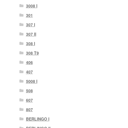
3008 I
301
307 I
307 II
308 I
308 T9
406
407
5008 I
508
607
807
BERLINGO I