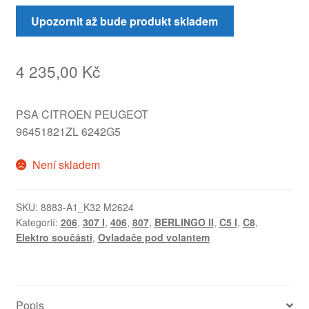
Upozornit až bude produkt skladem
4 235,00
Kč
PSA CITROEN PEUGEOT
96451821ZL 6242G5
Není skladem
SKU:
8883-A1_K32 M2624
Kategorií:
206
,
307 I
,
406
,
807
,
BERLINGO II
,
C5 I
,
C8
,
Elektro součásti
,
Ovladače pod volantem
Popis