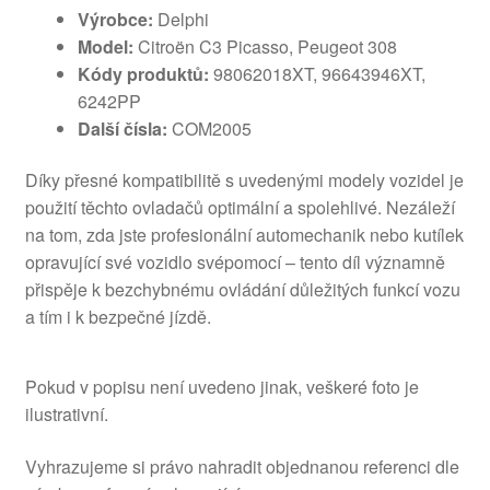
Výrobce:
Delphi
Model:
Citroën C3 Picasso, Peugeot 308
Kódy produktů:
98062018XT, 96643946XT,
6242PP
Další čísla:
COM2005
Díky přesné kompatibilitě s uvedenými modely vozidel je
použití těchto ovladačů optimální a spolehlivé. Nezáleží
na tom, zda jste profesionální automechanik nebo kutílek
opravující své vozidlo svépomocí – tento díl významně
přispěje k bezchybnému ovládání důležitých funkcí vozu
a tím i k bezpečné jízdě.
Pokud v popisu není uvedeno jinak, veškeré foto je
ilustrativní.
Vyhrazujeme si právo nahradit objednanou referenci dle