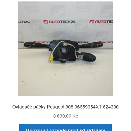
Ovladače páčky Peugeot 308 96659954XT 624330
3 630,00
Kč
Upozornit až bude produkt skladem