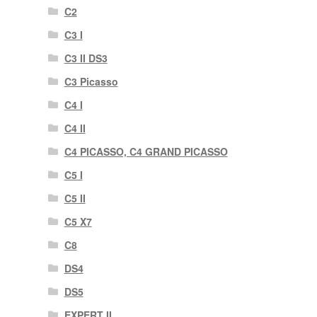
C2
C3 I
C3 II DS3
C3 Picasso
C4 I
C4 II
C4 PICASSO, C4 GRAND PICASSO
C5 I
C5 II
C5 X7
C8
DS4
DS5
EXPERT II