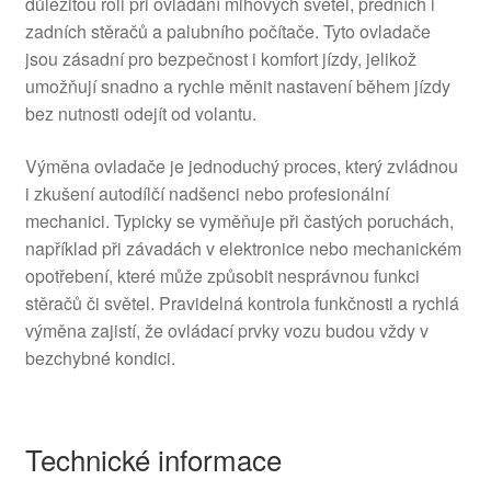
důležitou roli při ovládání mlhových světel, předních i
zadních stěračů a palubního počítače. Tyto ovladače
jsou zásadní pro bezpečnost i komfort jízdy, jelikož
umožňují snadno a rychle měnit nastavení během jízdy
bez nutnosti odejít od volantu.
Výměna ovladače je jednoduchý proces, který zvládnou
i zkušení autodílčí nadšenci nebo profesionální
mechanici. Typicky se vyměňuje při častých poruchách,
například při závadách v elektronice nebo mechanickém
opotřebení, které může způsobit nesprávnou funkci
stěračů či světel. Pravidelná kontrola funkčnosti a rychlá
výměna zajistí, že ovládací prvky vozu budou vždy v
bezchybné kondici.
Technické informace