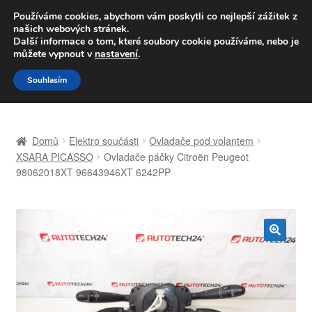
DOPRAVA od 139,-Kč
Používáme cookies, abychom vám poskytli co nejlepší zážitek z
našich webových stránek.
Volejte po-pá 9-16 704 494 494
Další informace o tom, které soubory cookie používáme, nebo je
můžete vypnout v
nastavení
.
Přeskočit
Přejít
Menu
Souhlasím
na
k
navigaci
obsahu
Úvodní stránka
webu
Domů
Elektro součásti
Ovladače pod volantem
Celosvětová doprava
XSARA PICASSO
Ovladače páčky Citroën Peugeot
98062018XT 96643946XT 6242PP
Doprava
Kontakt
🔍
Košík
Můj účet