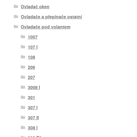
Ovladač oken
Ovladače a přepínače ostatní
Ovladače pod volantem
1007
107 I
108
206
207
3008 I
301
307 I
307 II
308 I