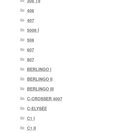
308 T9
406
407
5008 I
508
607
807
BERLINGO I
BERLINGO II
BERLINGO III
C-CROSSER 4007
C-ELYSÉE
C1 I
C1 II