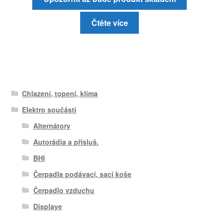
Čtěte více
Chlazení, topení, klima
Elektro součásti
Alternátory
Autorádia a přísluš.
BHI
Čerpadla podávací, sací koše
Čerpadlo vzduchu
Displaye