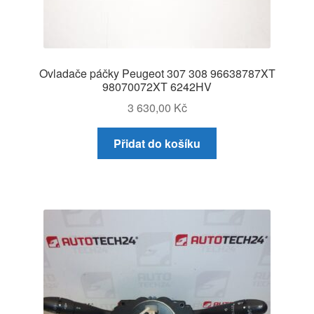
Ovladače páčky Peugeot 307 308 96638787XT
98070072XT 6242HV
3 630,00
Kč
Přidat do košíku