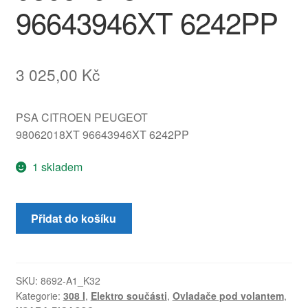
96643946XT 6242PP
3 025,00
Kč
PSA CITROEN PEUGEOT
98062018XT 96643946XT 6242PP
1 skladem
Ovladače
Přidat do košíku
páčky
Citroën
Peugeot
98062018XT
SKU:
8692-A1_K32
Kategorie:
308 I
,
Elektro součásti
,
Ovladače pod volantem
,
96643946XT