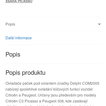
XSARA PICASSO
6242PP
množství
Popis
Další informace
Popis
Popis produktu
Ovladače páček pod volantem značky Delphi COM2005
nabízejí spolehlivé ovládání klíčových funkcí vozidel
Citroën a Peugeot. Určeny jsou především pro modely
Citroën C3 Picasso a Peugeot 308, kde zastávají