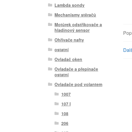
Lambda sondy
Mechanismy stěračů
Motůrek odstřikovače a
hladinový sensor
Pop
Ohřívače nafty
Dalš
ostatní
Ovladač oken
Ovladače a přepínače
ostatní
Ovladače pod volantem
1007
107 I
108
206