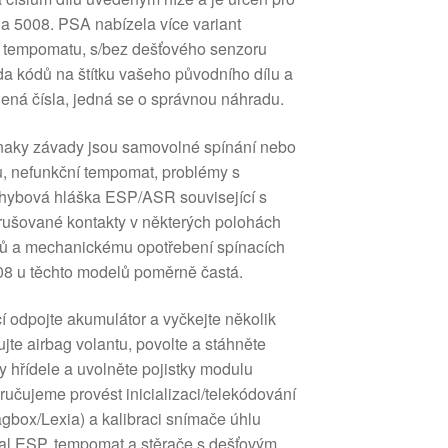
a 5008. PSA nabízela více variant
 tempomatu, s/bez dešťového senzoru
da kódů na štítku vašeho původního dílu a
ená čísla, jedná se o správnou náhradu.
íznaky závady jsou samovolné spínání nebo
ů, nefunkční tempomat, problémy s
chybová hláška ESP/ASR související s
rušované kontakty v některých polohách
ů a mechanickému opotřebení spínacích
8 u těchto modelů poměrně častá.
í odpojte akumulátor a vyčkejte několik
jte airbag volantu, povolte a stáhněte
ty hřídele a uvolněte pojistky modulu
ujeme provést inicializaci/telekódování
agbox/Lexia) a kalibraci snímače úhlu
val ESP, tempomat a stěrače s dešťovým