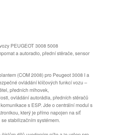
o vozy PEUGEOT 3008 5008
mpomat a autoradio, přední stěrače, sensor
volantem (COM 2008) pro Peugeot 3008 I a
 bezpečné ovládání klíčových funkcí vozu –
tel, předních mlhovek,
ti, ovládání autorádia, předních stěračů
 komunikace s ESP. Jde o centrální modul s
ronikou, který je přímo napojen na síť
ad se stabilizačním systémem.
á číslům dílů uvedeným níže a je určen pro