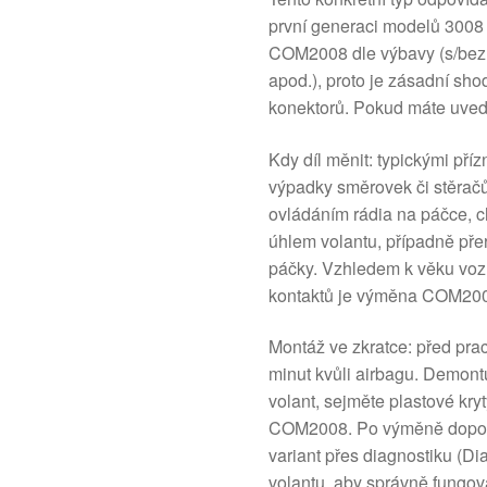
první generaci modelů 3008 
COM2008 dle výbavy (s/bez
apod.), proto je zásadní sho
konektorů. Pokud máte uved
Kdy díl měnit: typickými př
výpadky směrovek či stěrač
ovládáním rádia na páčce, 
úhlem volantu, případně pře
páčky. Vzhledem k věku voz
kontaktů je výměna COM200
Montáž ve zkratce: před prac
minut kvůli airbagu. Demontu
volant, sejměte plastové kry
COM2008. Po výměně doporuč
variant přes diagnostiku (Di
volantu, aby správně fungo