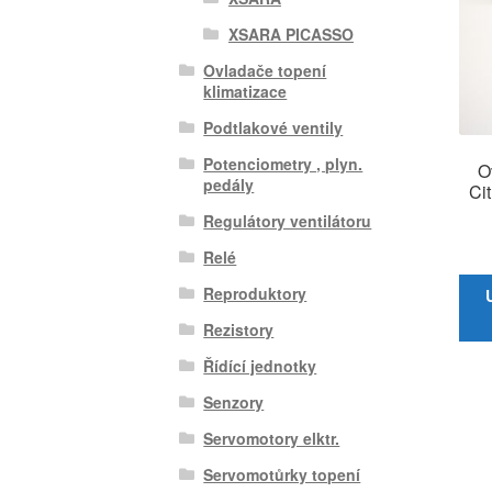
XSARA PICASSO
Ovladače topení
klimatizace
Podtlakové ventily
Potenciometry , plyn.
O
pedály
Ci
Regulátory ventilátoru
Relé
Reproduktory
Rezistory
Řídící jednotky
Senzory
Servomotory elktr.
Servomotůrky topení