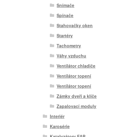
Snímače
Spínače
Stahovačky oken
Startéry
Tachometry
Váhy vzduchu
Ventilátor chladiče
Ventilátor topení
Ventilátor topení
Zámky dveří a klíče
Zapalovací moduly
Interiér
Karosérie
Katalyzátory FAP