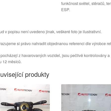
funkčnost světel, stěračů, t
ESP.
d v popisu není uvedeno jinak, veškeré foto je ilustrativní.
azujeme si právo nahradit objednanou referenci dle výrobce ref
 pocházejí z havarovaných vozidel, jsou pečlivě kontrolovány a
u 12 měsíců.
uvisející produkty