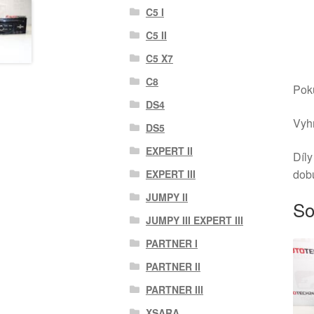
C5 I
C5 II
C5 X7
C8
Poku
DS4
Vyhr
DS5
EXPERT II
Díly
dob
EXPERT III
JUMPY II
So
JUMPY III EXPERT III
PARTNER I
PARTNER II
PARTNER III
XSARA