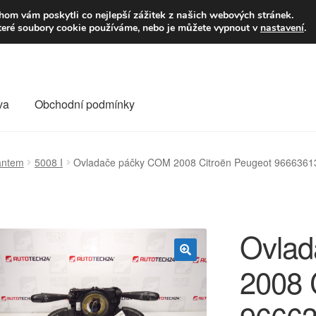
9,-Kč
Volejte p
om vám poskytli co nejlepší zážitek z našich webových stránek.
teré soubory cookie používáme, nebo je můžete vypnout v
nastavení
.
va
Obchodní podmínky
va
Kontakt
Košík
Můj účet
O nás
Obchodní podmínky
antem
5008 I
Ovladače páčky COM 2008 Citroën Peugeot 96663
Reklamace
Reklamační řád
Vrakoviště Citroën
Ovlad
2008 
🔍