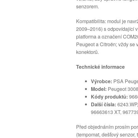
senzorem.
Kompatibilita: modul je navr
2009–2016) s odpovídající 
platforma a označení COM20
Peugeot a Citroën; vždy se 
konektorů.
Technické informace
Výrobce:
PSA Peugeo
Model:
Peugeot 3008 
Kódy produktů:
966
Další čísla:
6243.WP,
96663613 XT, 96773
Před objednáním prosím por
(tempomat, dešťový senzor, 