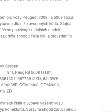
žen pro vozy Peugeot 3008 I a 5008 I (cca
výbavou dle níže uvedených kódů. Stejná
08 se používají i u dalších modelů
však řiďte shodou čísla dílu a provedením
t Citroën
I (T84), Peugeot 5008 I (T87)
63613XT, 96773912ZD, 6243WP
 6243 WP, COM 2008, COM2008,
912 ZD
ovnejte čísla a výbavu vašeho vozu
typ konektorů). Správná shoda zaručí plnou