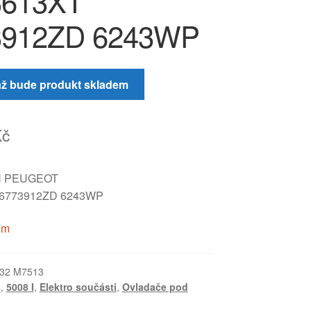
3613XT
3912ZD 6243WP
až bude produkt skladem
Kč
N PEUGEOT
96773912ZD 6243WP
em
32 M7513
I
,
5008 I
,
Elektro součásti
,
Ovladače pod