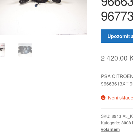
9666
9677
Upozornit 
2 420,00
PSA CITROE
96663613XT 
Není sklad
SKU:
8943-A5_K
Kategorie:
3008 
volantem