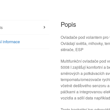
Popis
is
Ovladače pod volantem pr
í informace
Ovládají světla, mlhovky, te
stěrače, ESP
Multifunkční ovladače pod 
5008 I zajišťují komfortní a
směrových a potkávacích svě
tempomatu/omezovače rychlos
včetně dešťového senzoru a
páčkami a integrovanou elekt
vozidla a sdílí data napříkl
Tento konkrétní typ odpovíd