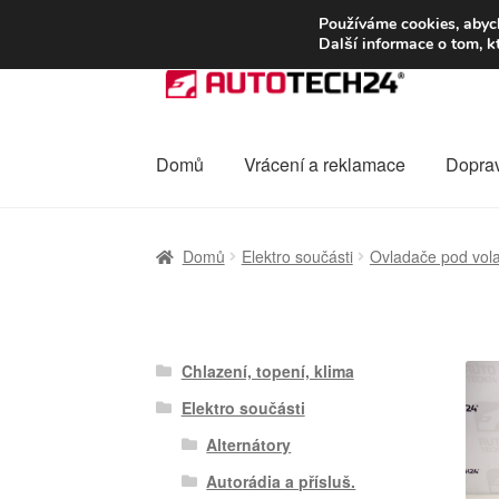
DOPRAVA od 13
Používáme cookies, abych
Další informace o tom, k
Přeskočit
Přejít
na
k
navigaci
obsahu
webu
Domů
Vrácení a reklamace
Dopra
Úvodní stránka
Celosvětová doprava
Dopra
Domů
Elektro součásti
Ovladače pod vol
Ochrana osobních údajů
Platby
Pokladna
Chlazení, topení, klima
Elektro součásti
Alternátory
Autorádia a přísluš.