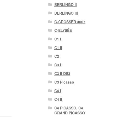
BERLINGO II
BERLINGO III
C-CROSSER 4007
C-ELYSÉE
C1 I
C1 II
C2
C3 I
C3 II DS3
C3 Picasso
C4 I
C4 II
C4 PICASSO, C4
GRAND PICASSO