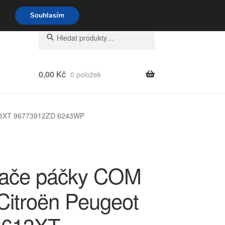
o-pá 9-16 704 494 494
Souhlasím
Hledat:
Hledat
0,00
Kč
0 položek
613XT 96773912ZD 6243WP
ače páčky COM
Citroën Peugeot