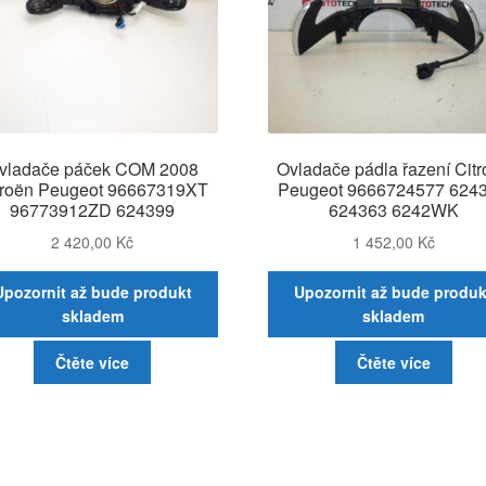
vladače páček COM 2008
Ovladače pádla řazení Cit
troën Peugeot 96667319XT
Peugeot 9666724577 624
96773912ZD 624399
624363 6242WK
2 420,00
Kč
1 452,00
Kč
Upozornit až bude produkt
Upozornit až bude produk
skladem
skladem
Čtěte více
Čtěte více