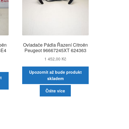
roën
Ovladače Pádla Řazení Citroën
3E4
Peugeot 96667245XT 624363
1 452,00
Kč
Upozornit až bude produkt
t
skladem
Čtěte více