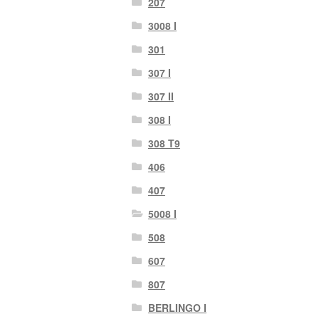
207
3008 I
301
307 I
307 II
308 I
308 T9
406
407
5008 I
508
607
807
BERLINGO I