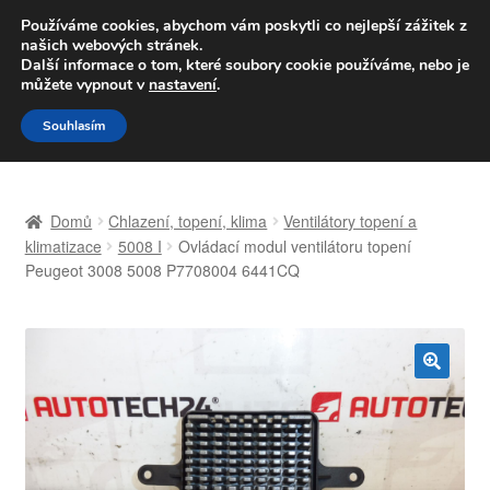
DOPRAVA od 139,-Kč
Používáme cookies, abychom vám poskytli co nejlepší zážitek z
našich webových stránek.
Volejte po-pá 9-16 704 494 494
Další informace o tom, které soubory cookie používáme, nebo je
můžete vypnout v
nastavení
.
Přeskočit
Přejít
Menu
Souhlasím
na
k
navigaci
obsahu
Úvodní stránka
webu
Domů
Chlazení, topení, klima
Ventilátory topení a
Celosvětová doprava
klimatizace
5008 I
Ovládací modul ventilátoru topení
Peugeot 3008 5008 P7708004 6441CQ
Doprava
Kontakt
🔍
Košík
Můj účet