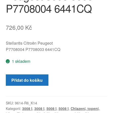
P7708004 6441CQ
726,00
Kč
Stellantis Citroën Peugeot
P7708004 P7708003 6441CQ
1 skladem
Ovládací
Přidat do košíku
modul
ventilátoru
topení
Peugeot
SKU:
9614-R6_K14
Kategorií:
3008 I
,
3008 I
,
5008 I
,
5008 I
,
Chlazení, topení,
3008