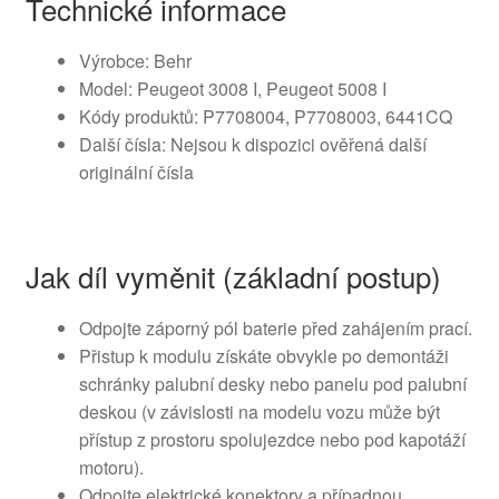
Technické informace
Výrobce: Behr
Model: Peugeot 3008 I, Peugeot 5008 I
Kódy produktů: P7708004, P7708003, 6441CQ
Další čísla: Nejsou k dispozici ověřená další
originální čísla
Jak díl vyměnit (základní postup)
Odpojte záporný pól baterie před zahájením prací.
Přistup k modulu získáte obvykle po demontáži
schránky palubní desky nebo panelu pod palubní
deskou (v závislosti na modelu vozu může být
přístup z prostoru spolujezdce nebo pod kapotáží
motoru).
Odpojte elektrické konektory a případnou