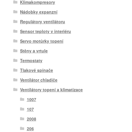
Klimakompresory
Nádobky expanzní
Regulátory ventilátoru
Sensor teploty v interiéru
Servo motůrky topení
Stěny a vrtule
Termostaty
Tlakové spínače
Ventilátor chladiče
Ventilátory topení a klimatizace
1007
107
2008
206