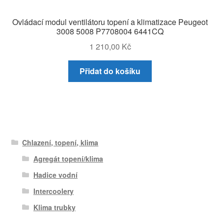
Ovládací modul ventilátoru topení a klimatizace Peugeot
3008 5008 P7708004 6441CQ
1 210,00
Kč
Přidat do košíku
Chlazení, topení, klima
Agregát topení/klima
Hadice vodní
Intercoolery
Klima trubky