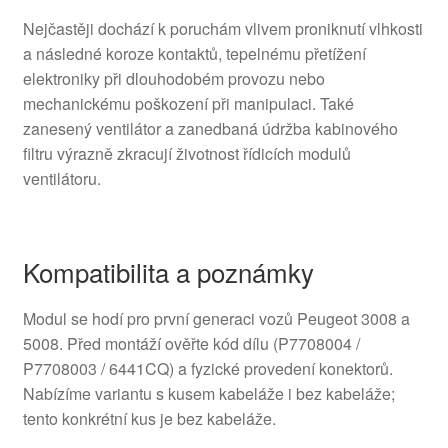
Nejčastěji dochází k poruchám vlivem proniknutí vlhkosti
a následné koroze kontaktů, tepelnému přetížení
elektroniky při dlouhodobém provozu nebo
mechanickému poškození při manipulaci. Také
zanesený ventilátor a zanedbaná údržba kabinového
filtru výrazně zkracují životnost řídicích modulů
ventilátoru.
Kompatibilita a poznámky
Modul se hodí pro první generaci vozů Peugeot 3008 a
5008. Před montáží ověřte kód dílu (P7708004 /
P7708003 / 6441CQ) a fyzické provedení konektorů.
Nabízíme variantu s kusem kabeláže i bez kabeláže;
tento konkrétní kus je bez kabeláže.