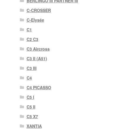
BERLINGO III PARTNER III
C-CROSSER
C-Elysée
C1
C2 C3
C3 Aircross
C3 II (A51)
C3 III
C4
C4 PICASSO
C5 I
C5 II
C5 X7
XANTIA