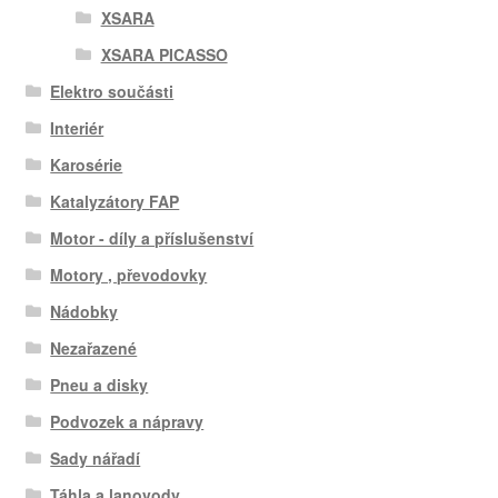
XSARA
XSARA PICASSO
Elektro součásti
Interiér
Karosérie
Katalyzátory FAP
Motor - díly a příslušenství
Motory , převodovky
Nádobky
Nezařazené
Pneu a disky
Podvozek a nápravy
Sady nářadí
Táhla a lanovody