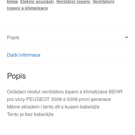
klima
,
Elektro součásti
,
Ventilátor topení
,
Ventilátory
5008
topení a klimatizace
P7708004
6441CQ
množství
Popis
Další informace
Popis
Ovládací modul ventilátoru topení a klimatizace BEHR
pro vozy PEUGEOT 3008 a 5008 první generace
Máme skladem i tento díl s kusem kabeláže
Tento je bez kabeláže