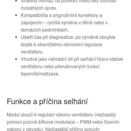
Snadná montáž na původní místo bez nutnosti
rozsáhlých úprav.
Kompatibilita s originálními konektory a
zapojením – rychlá výměna v dílně nebo v
domácích podmínkách.
Ušetří čas při diagnostice: po výměně obvykle
dojde k okamžitému obnovení regulace
ventilátoru.
Vhodné jako náhradní díl při selhání řízení otáček
ventilátoru nebo přerušovaných funkcí
topení/klimatizace.
Funkce a příčina selhání
Modul slouží k regulaci výkonu ventilátoru (nejčastěji
pomocí pulzně šířkové modulace – PWM nebo řízením
odporu v obvodu). Nejčastější příčiny poruch: