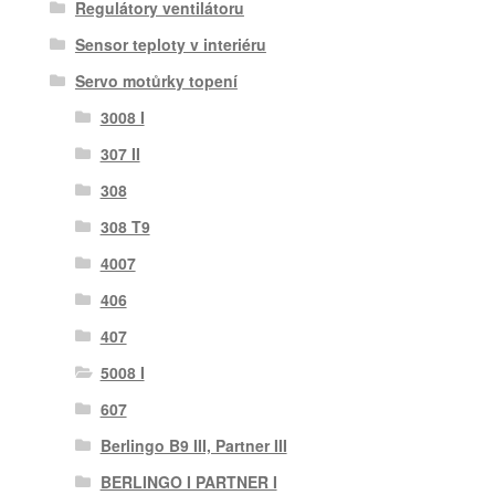
Regulátory ventilátoru
Sensor teploty v interiéru
Servo motůrky topení
3008 I
307 II
308
308 T9
4007
406
407
5008 I
607
Berlingo B9 III, Partner III
BERLINGO I PARTNER I