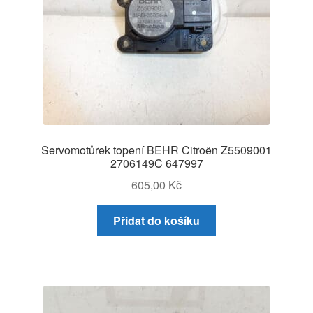
Servomotůrek topení BEHR Citroën Z5509001
2706149C 647997
605,00
Kč
Přidat do košíku