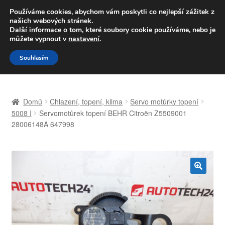
DOPRAVA od 139,-Kč
Používáme cookies, abychom vám poskytli co nejlepší zážitek z
našich webových stránek.
Volejte po-pá 9-16 704 494 494
Další informace o tom, které soubory cookie používáme, nebo je
můžete vypnout v
nastavení
.
Přeskočit
Přejít
Menu
Souhlasím
na
k
navigaci
obsahu
Úvodní stránka
webu
Domů
Chlazení, topení, klima
Servo motůrky topení
Celosvětová doprava
5008 I
Servomotůrek topení BEHR Citroën Z5509001
28006148A 647998
Doprava
Kontakt
🔍
Košík
Můj účet