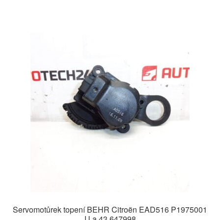
Servomotůrek topení BEHR Citroën EAD516 P1975001
U a 43 647998