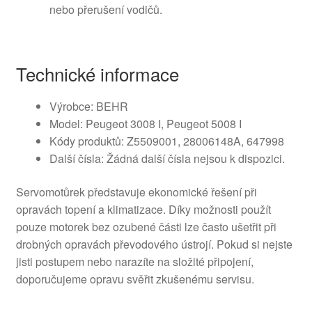
nebo přerušení vodičů.
Technické informace
Výrobce: BEHR
Model: Peugeot 3008 I, Peugeot 5008 I
Kódy produktů: Z5509001, 28006148A, 647998
Další čísla: Žádná další čísla nejsou k dispozici.
Servomotůrek představuje ekonomické řešení při
opravách topení a klimatizace. Díky možnosti použít
pouze motorek bez ozubené části lze často ušetřit při
drobných opravách převodového ústrojí. Pokud si nejste
jisti postupem nebo narazíte na složité připojení,
doporučujeme opravu svěřit zkušenému servisu.