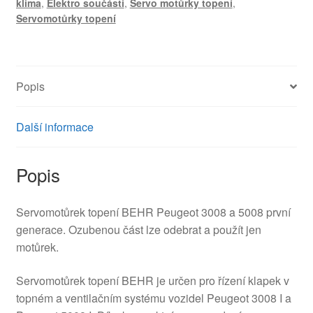
klima
,
Elektro součásti
,
Servo motůrky topení
,
647998
Servomotůrky topení
množství
Popis
Další informace
Popis
Servomotůrek topení BEHR Peugeot 3008 a 5008 první
generace. Ozubenou část lze odebrat a použít jen
motůrek.
Servomotůrek topení BEHR je určen pro řízení klapek v
topném a ventilačním systému vozidel Peugeot 3008 I a