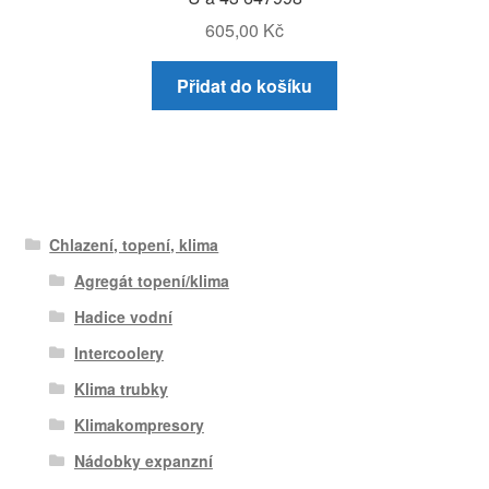
605,00
Kč
Přidat do košíku
Chlazení, topení, klima
Agregát topení/klima
Hadice vodní
Intercoolery
Klima trubky
Klimakompresory
Nádobky expanzní