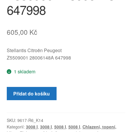
647998
605,00
Kč
Stellantis Citroën Peugeot
Z5509001 28006148A 647998
1 skladem
Servomotůrek
Přidat do košíku
topení
BEHR
Citroën
Z5509001
SKU:
9617-R6_K14
Kategorií:
3008 I
,
3008 I
,
5008 I
,
5008 I
,
Chlazení, topení,
28006148A