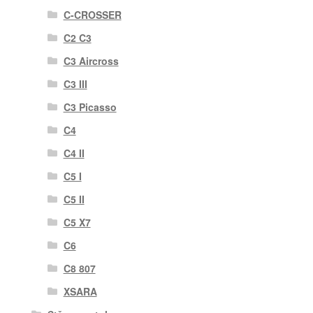
C-CROSSER
C2 C3
C3 Aircross
C3 III
C3 Picasso
C4
C4 II
C5 I
C5 II
C5 X7
C6
C8 807
XSARA