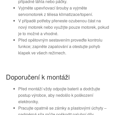
případné táhla nebo páčky.
Vyjměte upevňovací šrouby a vyjměte
servomotorek z tělesa klimatizace/topení.
V případě potřeby přeneste ozubenou část na
nový motorek nebo využijte pouze motorek, pokud
je to možné a vhodné.
Před opětovným sestavením proveďte kontrolu
funkce; zapněte zapalování a otestujte pohyb
klapek ve všech režimech.
Doporučení k montáži
Před montáží vždy odpojte baterii a dodržujte
postup výrobce, aby nedošlo k poškození
elektroniky.
Pracujte opatrně se zámky a plastovými úchyty –
nadměrná síla může poškodit palubní díly.