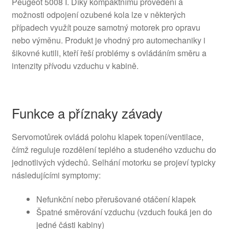
Peugeot 5008 I. Díky kompaktnímu provedení a
možnosti odpojení ozubené kola lze v některých
případech využít pouze samotný motorek pro opravu
nebo výměnu. Produkt je vhodný pro automechaniky i
šikovné kutili, kteří řeší problémy s ovládáním směru a
intenzity přívodu vzduchu v kabině.
Funkce a příznaky závady
Servomotůrek ovládá polohu klapek topení/ventilace,
čímž reguluje rozdělení teplého a studeného vzduchu do
jednotlivých výdechů. Selhání motorku se projeví typicky
následujícími symptomy:
Nefunkční nebo přerušované otáčení klapek
Špatné směrování vzduchu (vzduch fouká jen do
jedné části kabiny)