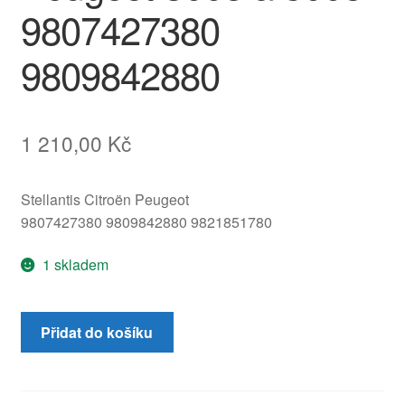
9807427380
9809842880
1 210,00
Kč
Stellantis Citroën Peugeot
9807427380 9809842880 9821851780
1 skladem
Displej
Přidat do košíku
rádia
a
palubního