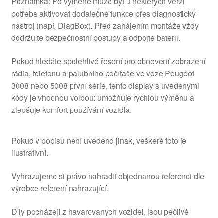
Poznámka: Po výměně může být u některých verzí
potřeba aktivovat dodatečné funkce přes diagnostický
nástroj (např. DiagBox). Před zahájením montáže vždy
dodržujte bezpečnostní postupy a odpojte baterii.
Pokud hledáte spolehlivé řešení pro obnovení zobrazení
rádia, telefonu a palubního počítače ve voze Peugeot
3008 nebo 5008 první série, tento display s uvedenými
kódy je vhodnou volbou: umožňuje rychlou výměnu a
zlepšuje komfort používání vozidla.
Pokud v popisu není uvedeno jinak, veškeré foto je
ilustrativní.
Vyhrazujeme si právo nahradit objednanou referenci dle
výrobce referení nahrazující.
Díly pocházejí z havarovaných vozidel, jsou pečlivě