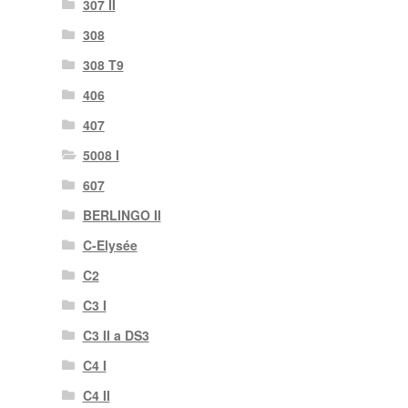
307 II
308
308 T9
406
407
5008 I
607
BERLINGO II
C-Elysée
C2
C3 I
C3 II a DS3
C4 I
C4 II