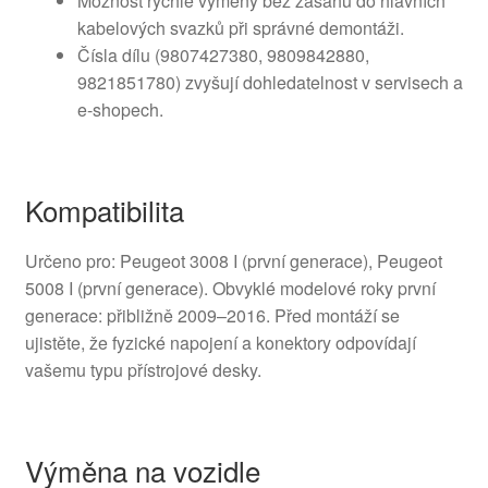
Možnost rychlé výměny bez zásahu do hlavních
kabelových svazků při správné demontáži.
Čísla dílu (9807427380, 9809842880,
9821851780) zvyšují dohledatelnost v servisech a
e-shopech.
Kompatibilita
Určeno pro: Peugeot 3008 I (první generace), Peugeot
5008 I (první generace). Obvyklé modelové roky první
generace: přibližně 2009–2016. Před montáží se
ujistěte, že fyzické napojení a konektory odpovídají
vašemu typu přístrojové desky.
Výměna na vozidle