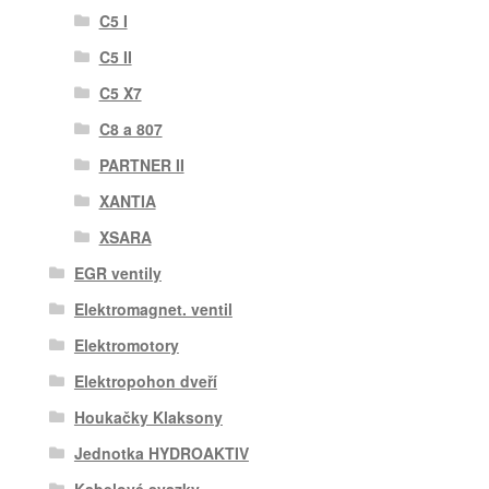
C5 I
C5 II
C5 X7
C8 a 807
PARTNER II
XANTIA
XSARA
EGR ventily
Elektromagnet. ventil
Elektromotory
Elektropohon dveří
Houkačky Klaksony
Jednotka HYDROAKTIV