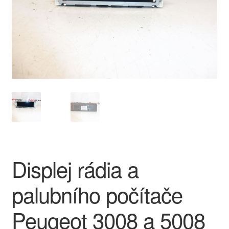
O nás
Obchodní podmínky
Ochrana osobních údajů
Platby
Pokladna
Reklamace
Displej rádia a
Reklamační řád
palubního počítače
Vrakoviště Citroën
Peugeot 3008 a 5008