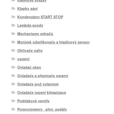
Kabelové svazky
Klapky sání
Kondenzátor START STOP
Lambda sondy
Mechanismy stěračů
Motůrek odstřikovače a hladinový sensor
Ohřívače nafty
ostatní
Ovladač oken
Ovladače a přepínače ostatní
Ovladače pod volantem
Ovladače topení klimatizace
Podtlakové ventily
Potenciometry , plyn. pedály