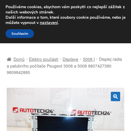
DOPRAVA od 139,-Kč
Používáme cookies, abychom vám poskytli co nejlepší zážitek z
našich webových stránek.
Volejte po-pá 9-16 704 494 494
Další informace o tom, které soubory cookie používáme, nebo je
můžete vypnout v
nastavení
.
Přeskočit
Přejít
Menu
Souhlasím
na
k
navigaci
obsahu
Úvodní stránka
webu
Domů
Elektro součásti
Displaye
5008 I
Displej rádia
Celosvětová doprava
a palubního počítače Peugeot 3008 a 5008 9807427380
9809842880
Doprava
Kontakt
🔍
Košík
Můj účet