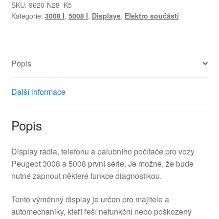
počítače
SKU:
9620-N28_K5
Kategorie:
3008 I
,
5008 I
,
Displaye
,
Elektro součásti
Peugeot
3008
a
5008
Popis
9807427380
9809842880
množství
Další informace
Popis
Display rádia, telefonu a palubního počítače pro vozy
Peugeot 3008 a 5008 první série. Je možné, že bude
nutné zapnout některé funkce diagnostikou.
Tento výměnný display je určen pro majitele a
automechaniky, kteří řeší nefunkční nebo poškozený