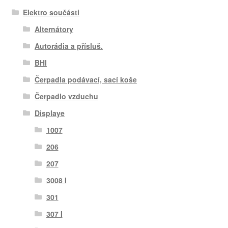
Elektro součásti
Alternátory
Autorádia a přísluš.
BHI
Čerpadla podávací, sací koše
Čerpadlo vzduchu
Displaye
1007
206
207
3008 I
301
307 I