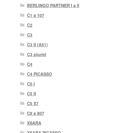
BERLINGO PARTNER I a II
C1 a 107
C2
C3
C3 II (A51)
C3 pluriel
C4
C4 PICASSO
C5 I
C5 II
C5 X7
C8 a 807
XSARA
XSARA PICASSO