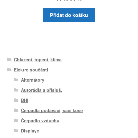
Přidat do košíku
Chlazení, topení, klima
Elektro součásti
Alternátory
Autorádia a přísluš.
BHI
Čerpadla podávací, sací koše
Čerpadlo vzduchu
Displaye