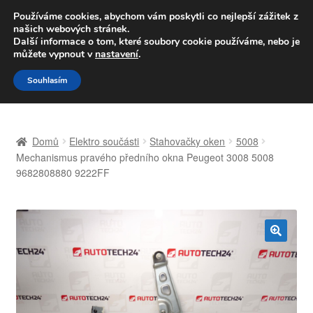
DOPRAVA od 139,-Kč
Používáme cookies, abychom vám poskytli co nejlepší zážitek z
našich webových stránek.
Volejte po-pá 9-16 704 494 494
Další informace o tom, které soubory cookie používáme, nebo je
můžete vypnout v
nastavení
.
Přeskočit
Přejít
Menu
Souhlasím
na
k
navigaci
obsahu
Úvodní stránka
webu
Domů
Elektro součásti
Stahovačky oken
5008
Celosvětová doprava
Mechanismus pravého předního okna Peugeot 3008 5008
9682808880 9222FF
Doprava
Kontakt
🔍
Košík
Můj účet