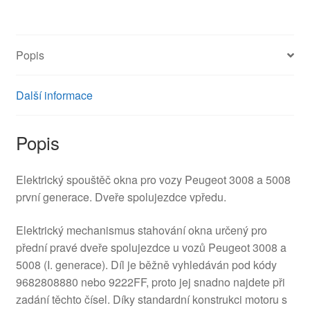
5008
9682808880
9222FF
Popis
množství
Další informace
Popis
Elektrický spouštěč okna pro vozy Peugeot 3008 a 5008
první generace. Dveře spolujezdce vpředu.
Elektrický mechanismus stahování okna určený pro
přední pravé dveře spolujezdce u vozů Peugeot 3008 a
5008 (I. generace). Díl je běžně vyhledáván pod kódy
9682808880 nebo 9222FF, proto jej snadno najdete při
zadání těchto čísel. Díky standardní konstrukci motoru s