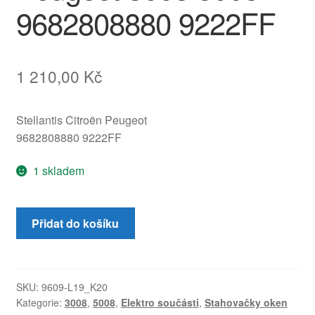
9682808880 9222FF
1 210,00
Kč
Stellantis Citroën Peugeot
9682808880 9222FF
1 skladem
Mechanismus
Přidat do košíku
pravého
předního
okna
Peugeot
SKU:
9609-L19_K20
Kategorie:
3008
,
5008
,
Elektro součásti
,
Stahovačky oken
3008