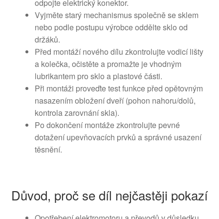
odpojte elektrický konektor.
Vyjměte starý mechanismus společně se sklem
nebo podle postupu výrobce oddělte sklo od
držáků.
Před montáží nového dílu zkontrolujte vodicí lišty
a kolečka, očistěte a promažte je vhodným
lubrikantem pro sklo a plastové části.
Při montáži proveďte test funkce před opětovným
nasazením obložení dveří (pohon nahoru/dolů,
kontrola zarovnání skla).
Po dokončení montáže zkontrolujte pevné
dotažení upevňovacích prvků a správné usazení
těsnění.
Důvod, proč se díl nejčastěji pokazí
Opotřebení elektromotoru a převodů v důsledku