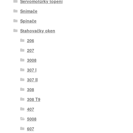
Servomotůrky topení
Snímače
Spínače
Stahovačky oken
206
207
3008
307 I
307 II
308
308 T9
407
5008
607