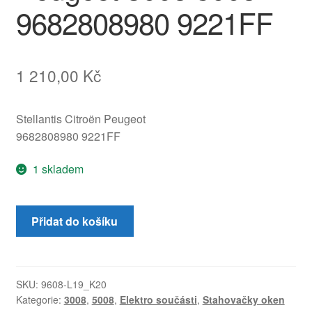
9682808980 9221FF
1 210,00
Kč
Stellantis Citroën Peugeot
9682808980 9221FF
1 skladem
Mechanismus
Přidat do košíku
levého
předního
okna
Peugeot
SKU:
9608-L19_K20
Kategorie:
3008
,
5008
,
Elektro součásti
,
Stahovačky oken
3008