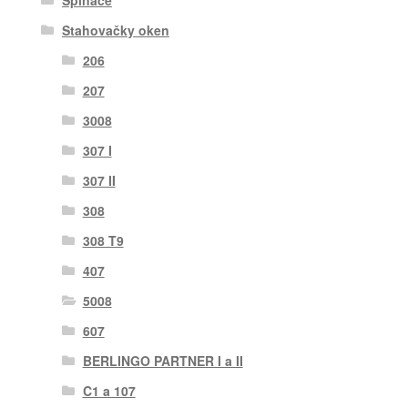
Spínače
Stahovačky oken
206
207
3008
307 I
307 II
308
308 T9
407
5008
607
BERLINGO PARTNER I a II
C1 a 107