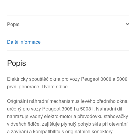
5008
9682808980
9221FF
Popis
množství
Další informace
Popis
Elektrický spouštěč okna pro vozy Peugeot 3008 a 5008
první generace. Dveře řidiče.
Originální náhradní mechanismus levého předního okna
určený pro vozy Peugeot 3008 I a 5008 I. Náhradní díl
nahrazuje vadný elektro-motor a převodovku stahovačky
v dveřích řidiče, zajišťuje plynulý pohyb skla při otevírání
a zavírání a kompatibilitu s originálními konektory