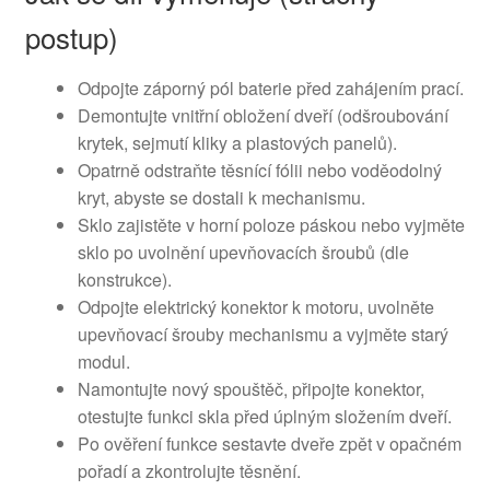
postup)
Odpojte záporný pól baterie před zahájením prací.
Demontujte vnitřní obložení dveří (odšroubování
krytek, sejmutí kliky a plastových panelů).
Opatrně odstraňte těsnící fólii nebo voděodolný
kryt, abyste se dostali k mechanismu.
Sklo zajistěte v horní poloze páskou nebo vyjměte
sklo po uvolnění upevňovacích šroubů (dle
konstrukce).
Odpojte elektrický konektor k motoru, uvolněte
upevňovací šrouby mechanismu a vyjměte starý
modul.
Namontujte nový spouštěč, připojte konektor,
otestujte funkci skla před úplným složením dveří.
Po ověření funkce sestavte dveře zpět v opačném
pořadí a zkontrolujte těsnění.