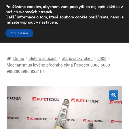
DOPRAVA od 139,-Kč
Používáme cookies, abychom vám poskytli co nejlepší zážitek z
našich webových stránek.
Volejte po-pá 9-16 704 494 494
Další informace o tom, které soubory cookie používáme, nebo je
můžete vypnout v
nastavení
.
Přeskočit
Přejít
Menu
Souhlasím
na
k
navigaci
obsahu
Úvodní stránka
webu
Domů
Elektro součásti
Stahovačky oken
5008
Celosvětová doprava
Mechanismus levého předního okna Peugeot 3008 5008
9682808980 9221FF
Doprava
Kontakt
🔍
Košík
Můj účet