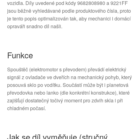
vozidla. Díly uvedené pod kódy 9682808980 a 9221FF
jsou běžně vyhledávané podle produktového čísla, proto
je tento popis optimalizován tak, aby mechanici i domácí
opraváři snadno díl našli.
Funkce
Spouštěč (elektromotor s převodem) převádí elektrický
signál z ovladače ve dveřích na mechanický pohyb, který
posouvá sklo po vodítku. Součástí může být i planetová
převodovka nebo lanko (dle konkrétní konstrukce), které
zajišťují dostatečný točivý moment pro zdvih skla i při
chladném počasí.
Jak se díl vyměňuje (stručný