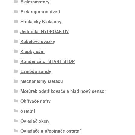
Elektromotory
Elektropohon dveří
Houkačky Klaksony
Jednotka HYDROAKTIV
Kabelové svazky
Klapky sání
Kondenzátor START STOP
Lambda sondy
Mechanismy stěračů
Motůrek odstřikovače a hladinový sensor
Ohřívače nafty
ostatní
Ovladač oken
Ovladače a přepínače ostatní