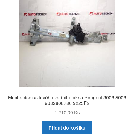
Mechanismus levého zadního okna Peugeot 3008 5008
9682808780 9223F2
1 210,00
Kč
Přidat do košíku