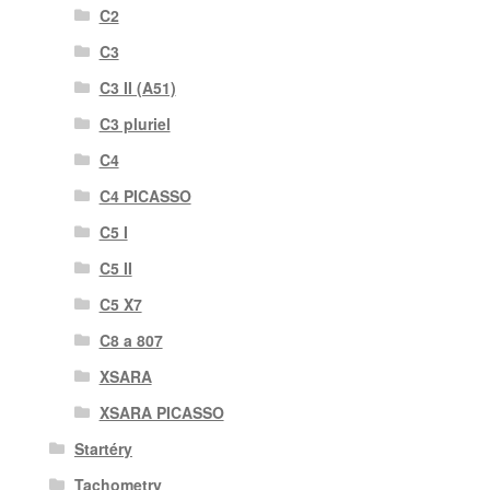
C2
C3
C3 II (A51)
C3 pluriel
C4
C4 PICASSO
C5 I
C5 II
C5 X7
C8 a 807
XSARA
XSARA PICASSO
Startéry
Tachometry