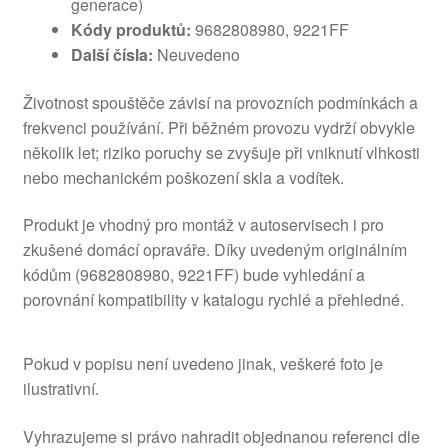
generace)
Kódy produktů:
9682808980, 9221FF
Další čísla:
Neuvedeno
Životnost spouštěče závisí na provozních podmínkách a
frekvenci používání. Při běžném provozu vydrží obvykle
několik let; riziko poruchy se zvyšuje při vniknutí vlhkosti
nebo mechanickém poškození skla a vodítek.
Produkt je vhodný pro montáž v autoservisech i pro
zkušené domácí opraváře. Díky uvedeným originálním
kódům (9682808980, 9221FF) bude vyhledání a
porovnání kompatibility v katalogu rychlé a přehledné.
Pokud v popisu není uvedeno jinak, veškeré foto je
ilustrativní.
Vyhrazujeme si právo nahradit objednanou referenci dle