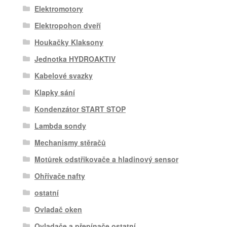
Elektromotory
Elektropohon dveří
Houkačky Klaksony
Jednotka HYDROAKTIV
Kabelové svazky
Klapky sání
Kondenzátor START STOP
Lambda sondy
Mechanismy stěračů
Motůrek odstřikovače a hladinový sensor
Ohřívače nafty
ostatní
Ovladač oken
Ovladače a přepínače ostatní