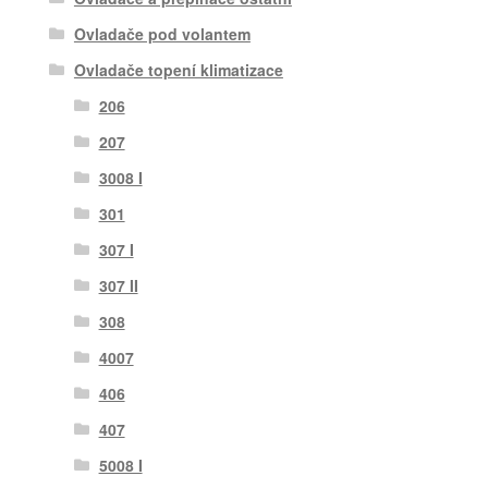
Ovladače pod volantem
Ovladače topení klimatizace
206
207
3008 I
301
307 I
307 II
308
4007
406
407
5008 I