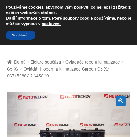
DOPRAVA od 139,-Kč
Používáme cookies, abychom vám poskytli co nejlepší zážitek z
našich webových stránek.
Volejte po-pá 9-16 704 494 494
Další informace o tom, které soubory cookie používáme, nebo je
můžete vypnout v
nastavení
.
Přeskočit
Přejít
Menu
Souhlasím
na
k
navigaci
obsahu
Úvodní stránka
webu
Domů
Elektro součásti
Ovladače topení klimatizace
Celosvětová doprava
C5 X7
Ovládání topení a klimatizace Citroën C5 X7
96715288ZD 6452R9
Doprava
Kontakt
🔍
Košík
Můj účet