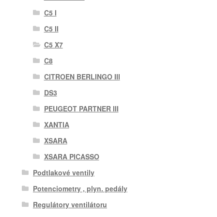
C5 I
C5 II
C5 X7
C8
CITROEN BERLINGO III
DS3
PEUGEOT PARTNER III
XANTIA
XSARA
XSARA PICASSO
Podtlakové ventily
Potenciometry , plyn. pedály
Regulátory ventilátoru