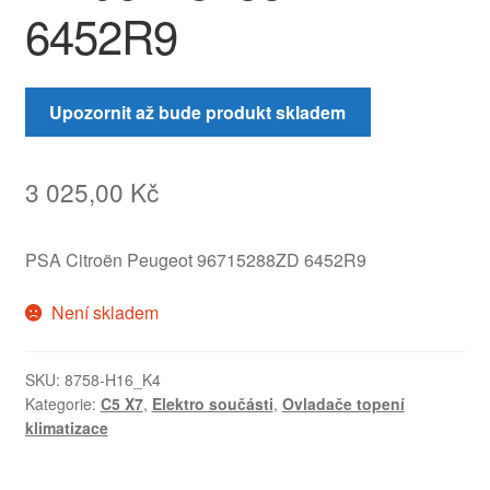
6452R9
Upozornit až bude produkt skladem
3 025,00
Kč
PSA Citroën Peugeot 96715288ZD 6452R9
Není skladem
SKU:
8758-H16_K4
Kategorie:
C5 X7
,
Elektro součásti
,
Ovladače topení
klimatizace