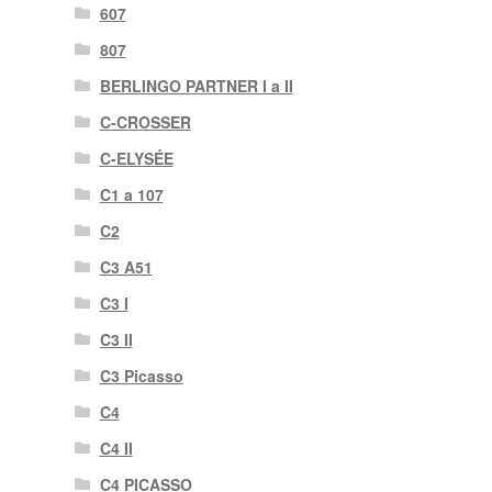
607
807
BERLINGO PARTNER I a II
C-CROSSER
C-ELYSÉE
C1 a 107
C2
C3 A51
C3 I
C3 II
C3 Picasso
C4
C4 II
C4 PICASSO