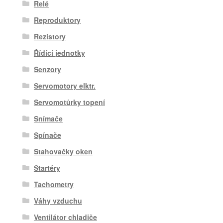
Relé
Reproduktory
Rezistory
Řídící jednotky
Senzory
Servomotory elktr.
Servomotůrky topení
Snímače
Spínače
Stahovačky oken
Startéry
Tachometry
Váhy vzduchu
Ventilátor chladiče