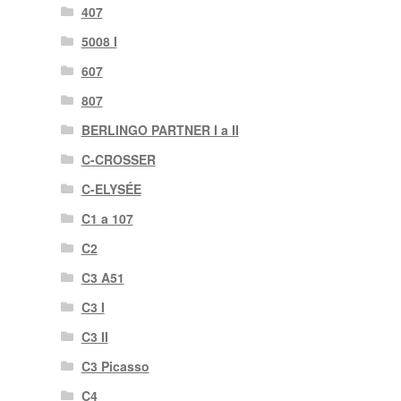
407
5008 I
607
807
BERLINGO PARTNER I a II
C-CROSSER
C-ELYSÉE
C1 a 107
C2
C3 A51
C3 I
C3 II
C3 Picasso
C4