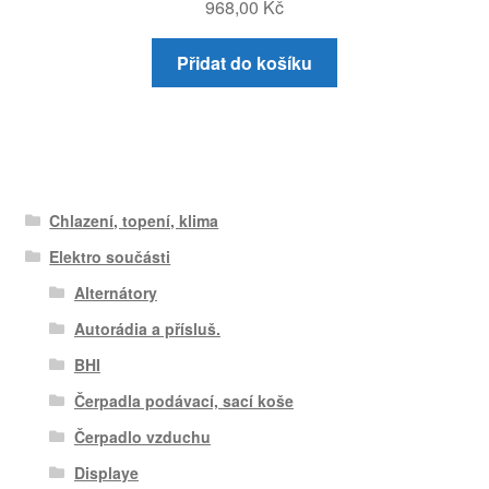
968,00
Kč
Přidat do košíku
Chlazení, topení, klima
Elektro součásti
Alternátory
Autorádia a přísluš.
BHI
Čerpadla podávací, sací koše
Čerpadlo vzduchu
Displaye