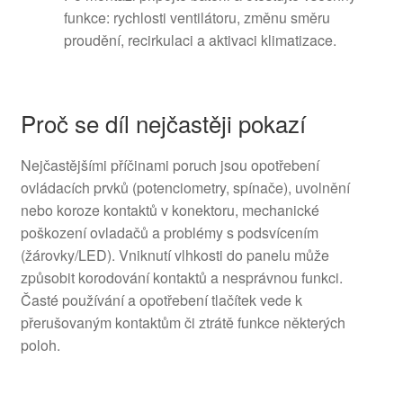
funkce: rychlosti ventilátoru, změnu směru
proudění, recirkulaci a aktivaci klimatizace.
Proč se díl nejčastěji pokazí
Nejčastějšími příčinami poruch jsou opotřebení
ovládacích prvků (potenciometry, spínače), uvolnění
nebo koroze kontaktů v konektoru, mechanické
poškození ovladačů a problémy s podsvícením
(žárovky/LED). Vniknutí vlhkosti do panelu může
způsobit korodování kontaktů a nesprávnou funkci.
Časté používání a opotřebení tlačítek vede k
přerušovaným kontaktům či ztrátě funkce některých
poloh.