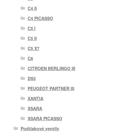
C4 II
C4 PICASSO
C5 I
C5 II
C5 X7
C8
CITROEN BERLINGO III
DS3
PEUGEOT PARTNER III
XANTIA
XSARA
XSARA PICASSO
Podtlakové ventily