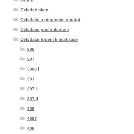
Ovladač oken
Ovladače a přepínače ostatní
Ovladače pod volantem
Ovladače topení klimatizace
206
207
3008 I
301
307 I
307 II
308
4007
406