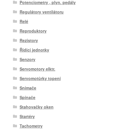
Potenciometry , plyn. pedály
Regulátory ventilátoru
Relé
Reproduktory
Rezistory
Řídící jednotky
Senzory
Servomotory elktr.
Servomotůrky topení
Snímače
Spínače
Stahovačky oken
Startéry
Tachometry