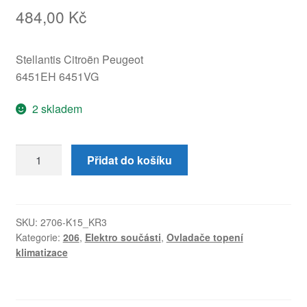
484,00
Kč
Stellantis Citroën Peugeot
6451EH 6451VG
2 skladem
Ovládání
Přidat do košíku
topení
a
klimatizace
Peugeot
SKU:
2706-K15_KR3
Kategorie:
206
,
Elektro součásti
,
Ovladače topení
206
klimatizace
6451EH
6451VG
množství