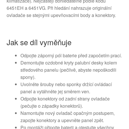
klimatizace). Nejčastěji dohledatelné podle kódů
6451EH a 6451VG. Při hledání nahrazuje originální
ovladače se stejnými upevňovacími body a konektory.
Jak se díl vyměňuje
Odpojte záporný pól baterie před započetím prací.
Demontujte ozdobné kryty palubní desky kolem
středového panelu (pečlivě, abyste nepoškodili
spony).
Uvolněte šrouby nebo sponky držící ovládací
panel a vytáhněte jej směrem ven.
Odpojte konektory od zadní strany ovladače
(pečujte o západky konektorů).
Namontujte nový ovladač opačným postupem,
zapojte konektory a upevněte panel zpět.
Po montáži připojte baterii a otestujte všechny