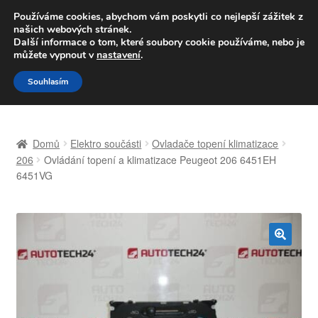
DOPRAVA od 139,-Kč
Používáme cookies, abychom vám poskytli co nejlepší zážitek z
našich webových stránek.
Volejte po-pá 9-16 704 494 494
Další informace o tom, které soubory cookie používáme, nebo je
můžete vypnout v
nastavení
.
Přeskočit
Přejít
Menu
Souhlasím
na
k
navigaci
obsahu
Úvodní stránka
webu
Domů
Elektro součásti
Ovladače topení klimatizace
Celosvětová doprava
206
Ovládání topení a klimatizace Peugeot 206 6451EH
6451VG
Doprava
Kontakt
🔍
Košík
Můj účet