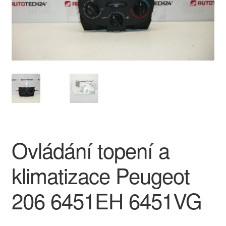
O nás
Obchodní podmínky
Ochrana osobních údajů
Platby
Pokladna
Ovládání topení a
Reklamace
klimatizace Peugeot
Reklamační řád
206 6451EH 6451VG
Vrakoviště Citroën