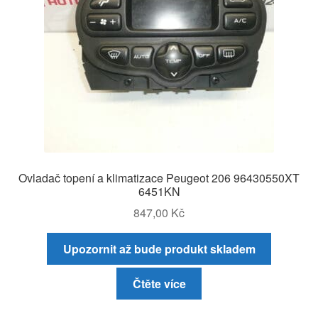
Ovladač topení a klimatizace Peugeot 206 96430550XT
6451KN
847,00
Kč
Upozornit až bude produkt skladem
Čtěte více