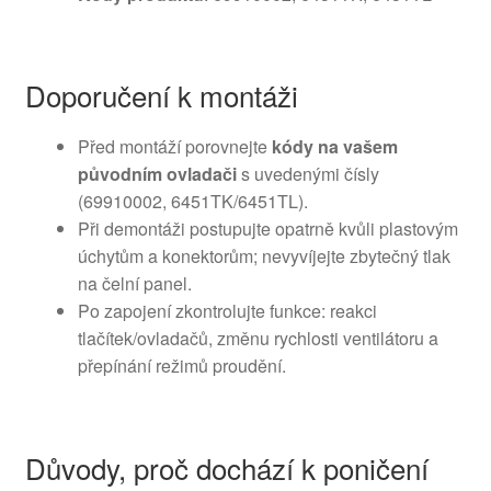
Doporučení k montáži
Před montáží porovnejte
kódy na vašem
původním ovladači
s uvedenými čísly
(69910002, 6451TK/6451TL).
Při demontáži postupujte opatrně kvůli plastovým
úchytům a konektorům; nevyvíjejte zbytečný tlak
na čelní panel.
Po zapojení zkontrolujte funkce: reakci
tlačítek/ovladačů, změnu rychlosti ventilátoru a
přepínání režimů proudění.
Důvody, proč dochází k poničení