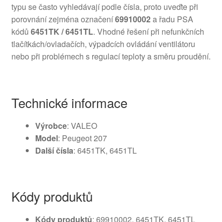
typu se často vyhledávají podle čísla, proto uveďte při
porovnání zejména označení
69910002
a řadu PSA
kódů
6451TK / 6451TL
. Vhodné řešení při nefunkčních
tlačítkách/ovladačích, výpadcích ovládání ventilátoru
nebo při problémech s regulací teploty a směru proudění.
Technické informace
Výrobce
: VALEO
Model
: Peugeot 207
Další čísla
: 6451TK, 6451TL
Kódy produktů
Kódy produktů
: 69910002, 6451TK, 6451TL