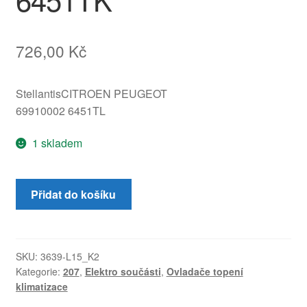
726,00
Kč
StellantisCITROEN PEUGEOT
69910002 6451TL
1 skladem
Ovládání
Přidat do košíku
topení
klimatizace
Peugeot
207
SKU:
3639-L15_K2
Kategorie:
207
,
Elektro součásti
,
Ovladače topení
69910002
klimatizace
6451TK
množství