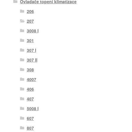
Ovladače topení klimatizace
206
207
3008 I
301
307 I
307 II
308
4007
406
407
5008 I
607
807