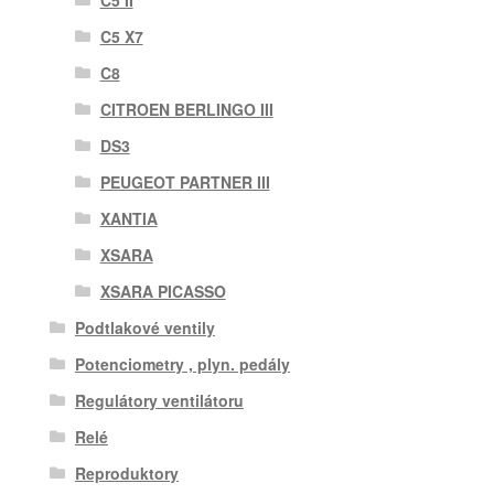
C5 II
C5 X7
C8
CITROEN BERLINGO III
DS3
PEUGEOT PARTNER III
XANTIA
XSARA
XSARA PICASSO
Podtlakové ventily
Potenciometry , plyn. pedály
Regulátory ventilátoru
Relé
Reproduktory