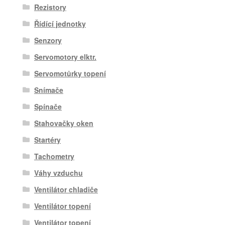
Rezistory
Řídící jednotky
Senzory
Servomotory elktr.
Servomotůrky topení
Snímače
Spínače
Stahovačky oken
Startéry
Tachometry
Váhy vzduchu
Ventilátor chladiče
Ventilátor topení
Ventilátor topení