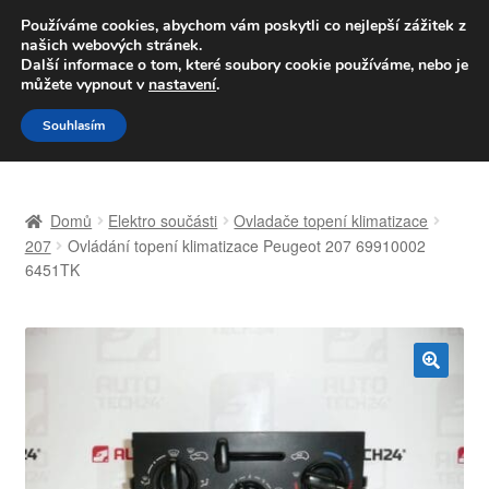
DOPRAVA od 139,-Kč
Používáme cookies, abychom vám poskytli co nejlepší zážitek z
našich webových stránek.
Volejte po-pá 9-16 704 494 494
Další informace o tom, které soubory cookie používáme, nebo je
můžete vypnout v
nastavení
.
Přeskočit
Přejít
Menu
Souhlasím
na
k
navigaci
obsahu
Úvodní stránka
webu
Domů
Elektro součásti
Ovladače topení klimatizace
Celosvětová doprava
207
Ovládání topení klimatizace Peugeot 207 69910002
6451TK
Doprava
Kontakt
🔍
Košík
Můj účet