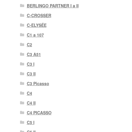
BERLINGO PARTNER I a II
C-CROSSER
C-ELYSÉE
C1 a 107
C2
C3 A51
C3 I
C3 II
C3 Picasso
C4
C4 II
C4 PICASSO
C5 I