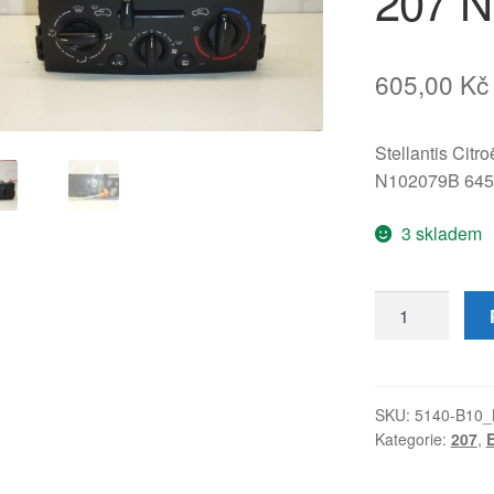
207 
605,00
Kč
Stellantis Citr
N102079B 64
3 skladem
Ovládání
topení
a
klimatizace
Peugeot
SKU:
5140-B10_
Kategorie:
207
,
E
207
N102079B