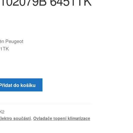
N102079B 6451TK
oën Peugeot
51TK
Přidat do košíku
K2
lektro součásti
,
Ovladače topení klimatizace