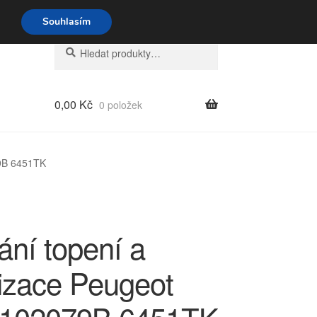
o-pá 9-16 704 494 494
Souhlasím
Hledat:
Hledat
0,00
Kč
0 položek
79B 6451TK
ání topení a
tizace Peugeot