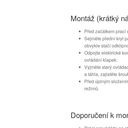
Montáž (krátký n
Před začátkem prací 
Sejměte přední kryt 
obvykle stačí odklipno
Odpojte elektrické ko
ovládání klapek.
Vyjměte starý ovládac
a táhla, zajistěte šrou
Před úplným složením 
režimů.
Doporučení k mon