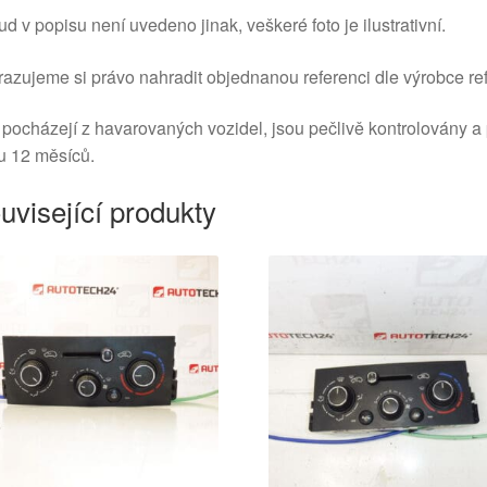
d v popisu není uvedeno jinak, veškeré foto je ilustrativní.
azujeme si právo nahradit objednanou referenci dle výrobce ref
 pocházejí z havarovaných vozidel, jsou pečlivě kontrolovány a
u 12 měsíců.
uvisející produkty