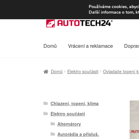
DOPRAVA od 13
Používáme cookies, abych
Další informace o tom, k
Přeskočit
Přejít
na
k
navigaci
obsahu
webu
Domů
Vrácení a reklamace
Dopra
Úvodní stránka
Celosvětová doprava
Dopra
Domů
Elektro součásti
Ovladače topení k
Ochrana osobních údajů
Platby
Pokladna
Chlazení, topení, klima
Elektro součásti
Alternátory
Autorádia a přísluš.