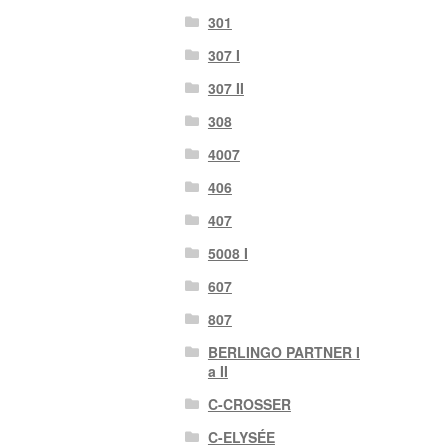
301
307 I
307 II
308
4007
406
407
5008 I
607
807
BERLINGO PARTNER I
a II
C-CROSSER
C-ELYSÉE