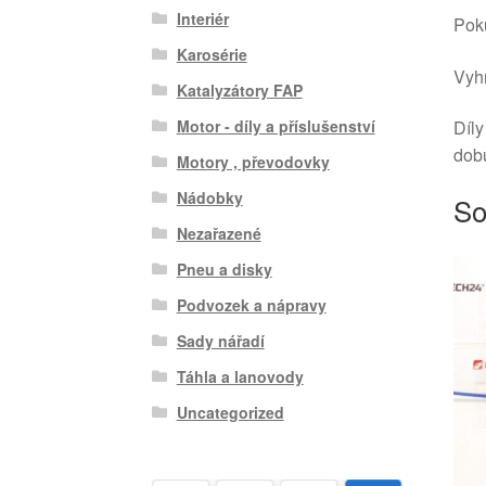
Interiér
Poku
Karosérie
Vyhr
Katalyzátory FAP
Díly
Motor - díly a příslušenství
dob
Motory , převodovky
Nádobky
So
Nezařazené
Pneu a disky
Podvozek a nápravy
Sady nářadí
Táhla a lanovody
Uncategorized