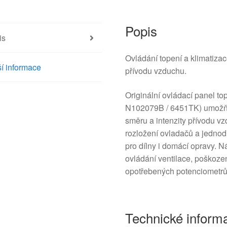
6451TK
množství
Popis
is
Ovládání topení a klimatiza
í informace
přívodu vzduchu.
Originální ovládací panel to
N102079B / 6451TK) umožňuje
směru a intenzity přívodu v
rozložení ovladačů a jedno
pro dílny i domácí opravy. N
ovládání ventilace, poškoze
opotřebených potenciometrů,
Technické inform