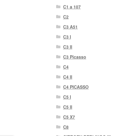
C1 a 107
C2
C3 A51
C3 I
C3 II
C3 Picasso
C4
C4 II
C4 PICASSO
C5 I
C5 II
C5 X7
C8