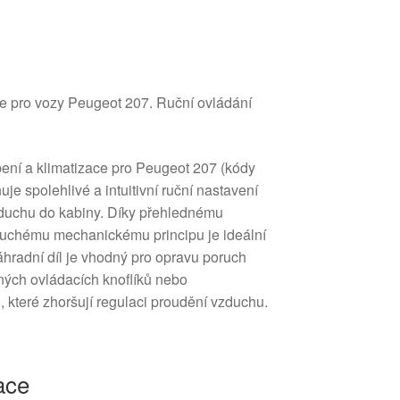
ce pro vozy Peugeot 207. Ruční ovládání
pení a klimatizace pro Peugeot 207 (kódy
 spolehlivé a intuitivní ruční nastavení
zduchu do kabiny. Díky přehlednému
duchému mechanickému principu je ideální
áhradní díl je vhodný pro opravu poruch
ných ovládacích knoflíků nebo
 které zhoršují regulaci proudění vzduchu.
ace