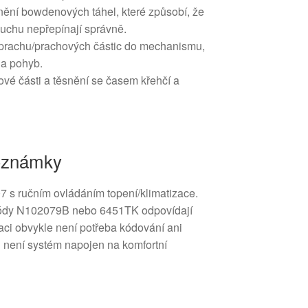
ění bowdenových táhel, které způsobí, že
duchu nepřepínají správně.
í prachu/prachových částic do mechanismu,
 a pohyb.
tové části a těsnění se časem křehčí a
poznámky
 s ručním ovládáním topení/klimatizace.
 kódy N102079B nebo 6451TK odpovídají
aci obvykle není potřeba kódování ani
d není systém napojen na komfortní