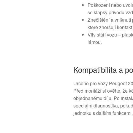
Poškození nebo uvoln
se klapky přívodu vz
Znečištění a vniknut
které zhoršují kontakt
Vliv stáří vozu – plas
lámou.
Kompatibilita a 
Určeno pro vozy Peugeot 207
Před montáží si ověřte, že
objednanému dílu. Po instal
speciální diagnostika, poku
jednotku s dalšími funkcemi.