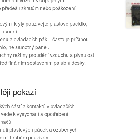
studeném voze a s odpojeným
 předešli zkratům nebo poškození
tovými kryty používejte plastové páčidlo,
lounění.
enů a ovládacích pák – často je příčinou
lo, ne samotný panel.
echny režimy proudění vzduchu a plynulost
před finálním sestavením palubní desky.
těji pokazí
ých částí a kontaktů v ovladačích –
vede k vysychání a opotřebení
ínačů.
nutí plastových páček a ozubených
ím či hrubém používání.