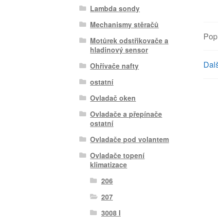
Lambda sondy
Mechanismy stěračů
Pop
Motůrek odstřikovače a
hladinový sensor
Dalš
Ohřívače nafty
ostatní
Ovladač oken
Ovladače a přepínače
ostatní
Ovladače pod volantem
Ovladače topení
klimatizace
206
207
3008 I