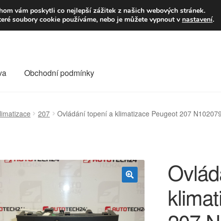
9,-Kč
Volejte p
om vám poskytli co nejlepší zážitek z našich webových stránek.
teré soubory cookie používáme, nebo je můžete vypnout v
nastavení
.
va
Obchodní podmínky
va
Kontakt
Košík
Můj účet
O nás
Obchodní podmínky
limatizace
207
Ovládání topení a klimatizace Peugeot 207 N1020
Reklamace
Reklamační řád
Vrakoviště Citroën
Ovlád
klima
🔍