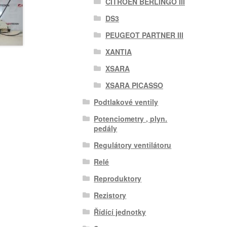
CITROEN BERLINGO III
DS3
PEUGEOT PARTNER III
XANTIA
XSARA
XSARA PICASSO
Podtlakové ventily
Potenciometry , plyn.
pedály
Regulátory ventilátoru
Relé
Reproduktory
Rezistory
Řídící jednotky