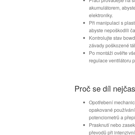
Práci provádějte na 
akumulátorem, abyste
elektroniky.
Při manipulaci s plas
abyste nepoškodili ča
Kontrolujte stav bowd
závady poškozené táh
Po montáži ověřte vš
regulace ventilátoru 
Proč se díl nejčas
Opotřebení mechanick
opakované používání 
potenciometrů a přep
Prasknutí nebo zasek
převodů při intenzivn