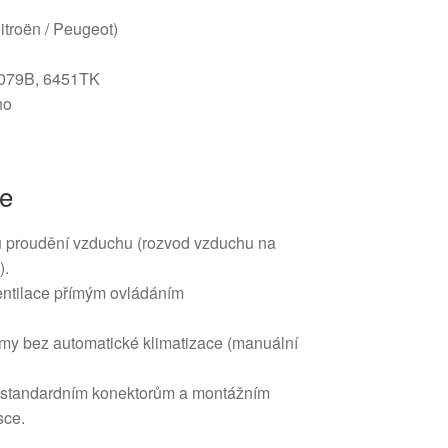
Citroën / Peugeot)
2079B, 6451TK
no
ce
u proudění vzduchu (rozvod vzduchu na
).
ventilace přímým ovládáním
.
émy bez automatické klimatizace (manuální
standardním konektorům a montážním
sce.