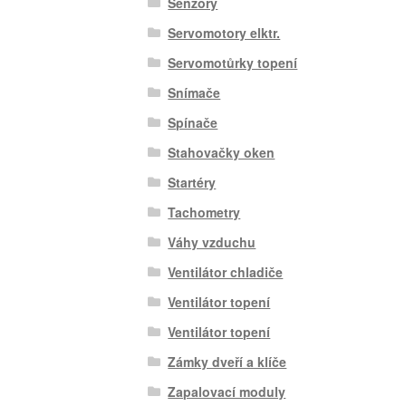
Senzory
Servomotory elktr.
Servomotůrky topení
Snímače
Spínače
Stahovačky oken
Startéry
Tachometry
Váhy vzduchu
Ventilátor chladiče
Ventilátor topení
Ventilátor topení
Zámky dveří a klíče
Zapalovací moduly