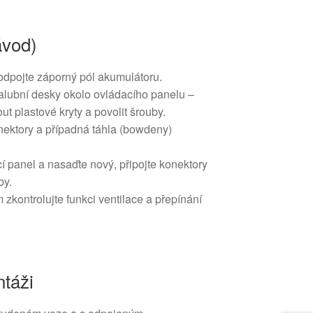
ávod)
odpojte záporný pól akumulátoru.
palubní desky okolo ovládacího panelu –
ut plastové kryty a povolit šrouby.
nektory a případná táhla (bowdeny)
í panel a nasaďte nový, připojte konektory
by.
zkontrolujte funkci ventilace a přepínání
táži