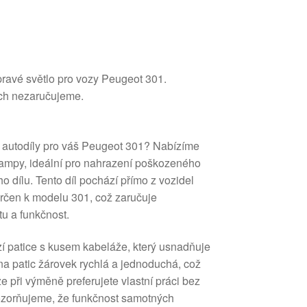
ravé světlo pro vozy Peugeot 301.
ch nezaručujeme.
ní autodíly pro váš Peugeot 301? Nabízíme
 lampy, ideální pro nahrazení poškozeného
o dílu. Tento díl pochází přímo z vozidel
rčen k modelu 301, což zaručuje
u a funkčnost.
zí patice s kusem kabeláže, který usnadňuje
na patic žárovek rychlá a jednoduchá, což
e při výměně preferujete vlastní práci bez
Upozorňujeme, že funkčnost samotných