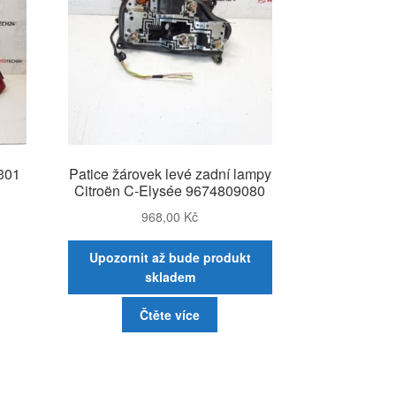
 301
Patice žárovek levé zadní lampy
Citroën C-Elysée 9674809080
968,00
Kč
Upozornit až bude produkt
skladem
Čtěte více