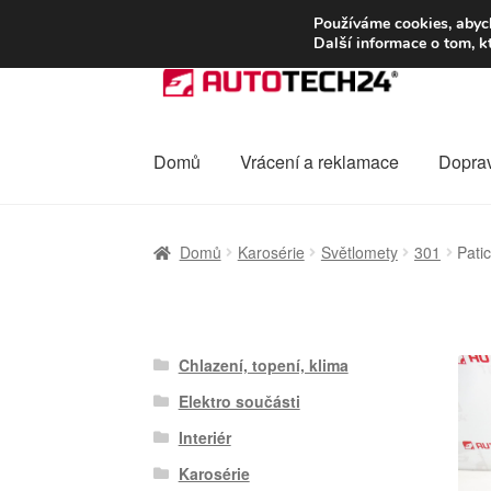
DOPRAVA od 13
Používáme cookies, abych
Další informace o tom, k
Přeskočit
Přejít
na
k
navigaci
obsahu
webu
Domů
Vrácení a reklamace
Dopra
Úvodní stránka
Celosvětová doprava
Dopra
Domů
Karosérie
Světlomety
301
Pati
Ochrana osobních údajů
Platby
Pokladna
Chlazení, topení, klima
Elektro součásti
Interiér
Karosérie