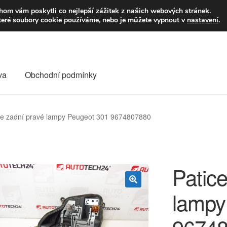
9,-Kč
Volejte p
om vám poskytli co nejlepší zážitek z našich webových stránek.
teré soubory cookie používáme, nebo je můžete vypnout v
nastavení
.
va
Obchodní podmínky
va
Kontakt
Košík
Můj účet
O nás
Obchodní podmínky
ce zadní pravé lampy Peugeot 301 9674807880
Reklamace
Reklamační řád
Vrakoviště Citroën
Patice
lampy
🔍