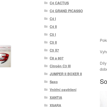
C4 CACTUS
C4 GRAND PICASSO
C4 I
C4 II
C5 I
Poku
C5 II
C5 X7
Vyhr
C8 a 807
Díly
Citroën C3 III
dob
JUMPER II BOXER II
So
Saxo
Vnitřní osvětlení
XANTIA
XSARA