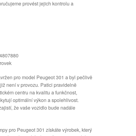
ručujeme provést jejich kontrolu a
4807880
rovek
navržen pro model Peugeot 301 a byl pečlivě
již není v provozu. Patici pravidelně
ickém centru na kvalitu a funkčnost,
skytují optimální výkon a spolehlivost.
 zajistí, že vaše vozidlo bude nadále
ampy pro Peugeot 301 získáte výrobek, který