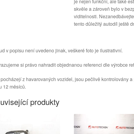
je nejen funkční, ale také e
skvěle a zároveň bylo v bez
viditelnosti. Nezanedbávejte
tento důležitý autodíl ještě d
d v popisu není uvedeno jinak, veškeré foto je ilustrativní.
azujeme si právo nahradit objednanou referenci dle výrobce ref
 pocházejí z havarovaných vozidel, jsou pečlivě kontrolovány a
u 12 měsíců.
uvisející produkty