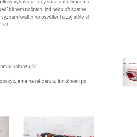
steticky vyhovující, aby vaše auto vypadalo
pečí během nočních jízd nebo při špatné
 význam kvalitního osvětlení a zajistěte si
nes!
erení nahrazující.
 poskytujeme na ně záruku funkčnosti po