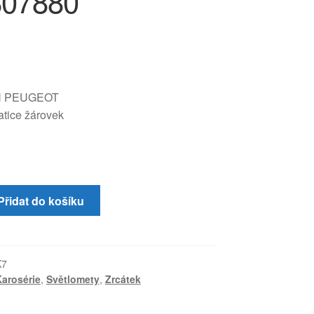
807880
N PEUGEOT
tice žárovek
Přidat do košíku
K7
arosérie
,
Světlomety
,
Zrcátek