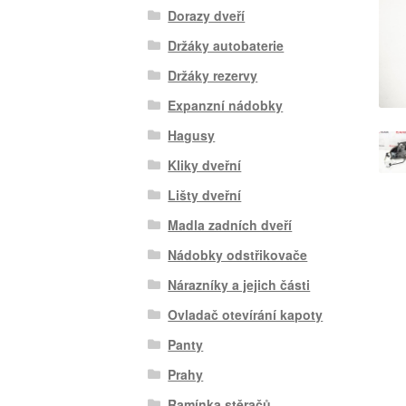
Dorazy dveří
Držáky autobaterie
Držáky rezervy
Expanzní nádobky
Hagusy
Kliky dveřní
Lišty dveřní
Madla zadních dveří
Nádobky odstřikovače
Nárazníky a jejich části
Ovladač otevírání kapoty
Panty
Prahy
Ramínka stěračů