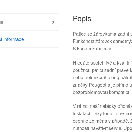
množství
Popis
is
Patice se žárovkama zadní p
í informace
Funkčnost žárovek samotný
S kusem kabeláže.
Hledáte spolehlivé a kvalit
použitou patici zadní pravé
nebo nefunkčního originálníh
značky Peugeot a je přímo u
bezproblémovou kompatibilit
V rámci naší nabídky přichá
instalaci. Díky tomu je výmě
oceníte zejména v případě, ž
nutnosti navštívit servis. 