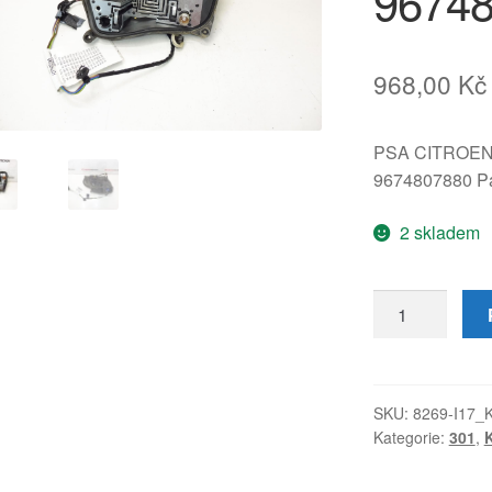
9674
968,00
Kč
PSA CITROE
9674807880 Pa
2 skladem
Patice
zadní
pravé
lampy
Peugeot
SKU:
8269-I17_
Kategorie:
301
,
K
301
9674807880