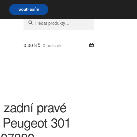
o-pá 9-16 704 494 494
Souhlasím
Hledat:
Hledat
0,00
Kč
0 položek
 zadní pravé
 Peugeot 301