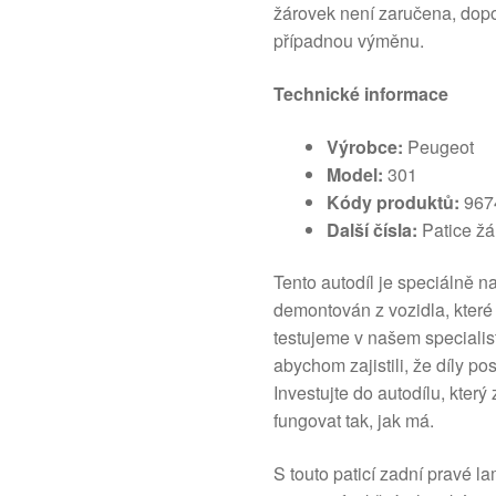
žárovek není zaručena, dopo
případnou výměnu.
Technické informace
Výrobce:
Peugeot
Model:
301
Kódy produktů:
967
Další čísla:
Patice žá
Tento autodíl je speciálně 
demontován z vozidla, které 
testujeme v našem specialist
abychom zajistili, že díly po
Investujte do autodílu, který
fungovat tak, jak má.
S touto paticí zadní pravé l