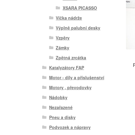
XSARA PICASSO
Víčka nádrže
Výplně palubní desky
Vzpěry
Zámky
Zpětná zrcátka
Katalyzátory FAP
Motor - díly a příslušenství
Motory , převodovky
Nádobky
Nezařazené
Pneu a disky
Podvozek a nápravy