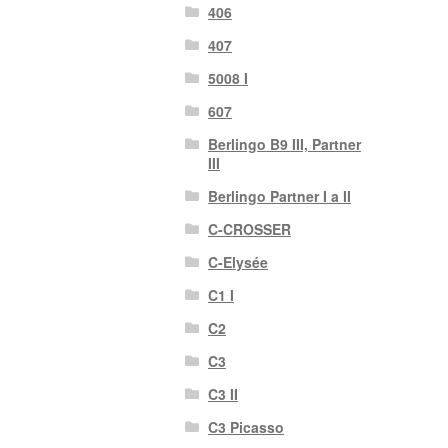
406
407
5008 I
607
Berlingo B9 III, Partner
III
Berlingo Partner I a II
C-CROSSER
C-Elysée
C1 I
C2
C3
C3 II
C3 Picasso