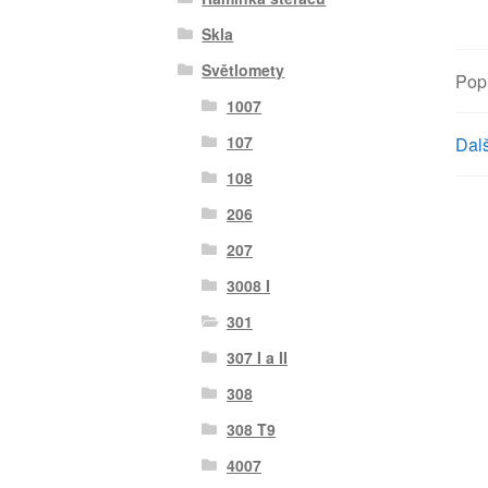
Skla
Světlomety
Pop
1007
107
Dalš
108
206
207
3008 I
301
307 I a II
308
308 T9
4007