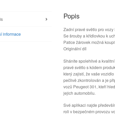
Popis
is
Zadní pravé světlo pro vozy
í informace
Se šrouby a křídlovkou k uc
Patice žárovek možná koupit
Originální díl
Sháníte spolehlivé a kvalitn
pravé světlo s kódem produ
který zajistí, že vaše vozidl
pečlivě zkontrolován a je při
vozů Peugeot 301, kteří hled
jejich automobilu.
Své aplikaci najde předevší
roli v bezpečném provozu voz