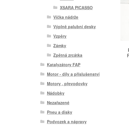
XSARA PICASSO
Víčka nádrže
Výplně palubní desky
Vzpěry
Zámky
Zpětná zrcátka
Katalyzátory FAP
Motor - díly a příslušenství
Motory , převodovky
Nádobky
Nezařazené
Pneu a disky
Podvozek a nápravy