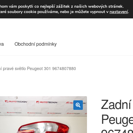
9,-Kč
Volejte p
om vám poskytli co nejlepší zážitek z našich webových stránek.
teré soubory cookie používáme, nebo je můžete vypnout v
nastavení
.
va
Obchodní podmínky
va
Kontakt
Košík
Můj účet
O nás
Obchodní podmínky
í pravé světlo Peugeot 301 9674807880
Reklamace
Reklamační řád
Vrakoviště Citroën
Zadní 
Peuge
🔍