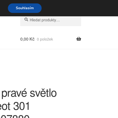
o-pá 9-16 704 494 494
Souhlasím
Hledat:
Hledat
0,00
Kč
0 položek
pravé světlo
ot 301