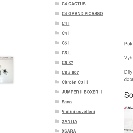
C4 CACTUS
C4 GRAND PICASSO
C4 I
C4 II
C5 I
Poku
C5 II
Vyhr
C5 X7
Díly
C8 a 807
dob
Citroën C3 III
So
JUMPER II BOXER II
Saxo
Vnitřní osvětlení
XANTIA
XSARA