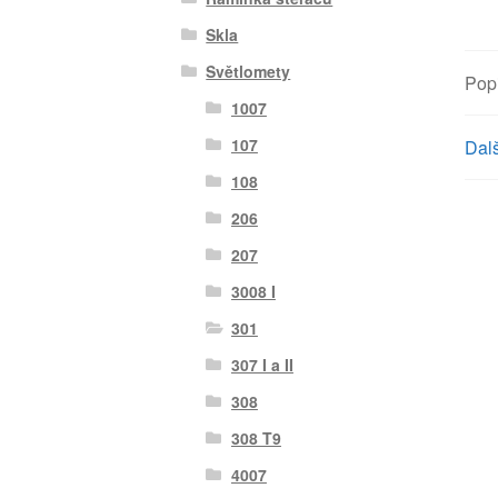
Skla
Světlomety
Pop
1007
107
Dalš
108
206
207
3008 I
301
307 I a II
308
308 T9
4007