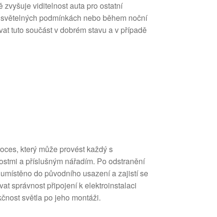
zvyšuje viditelnost auta pro ostatní
h světelných podmínkách nebo během noční
ovat tuto součást v dobrém stavu a v případě
0
oces, který může provést každý s
ostmi a příslušným nářadím. Po odstranění
umístěno do původního usazení a zajistí se
vat správnost připojení k elektroinstalaci
kčnost světla po jeho montáži.