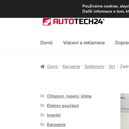
DOPRAVA od 13
Používáme cookies, abych
Další informace o tom, k
Přeskočit
Přejít
na
k
navigaci
obsahu
webu
Domů
Vrácení a reklamace
Dopra
Úvodní stránka
Celosvětová doprava
Dopra
Domů
Karosérie
Světlomety
301
Zadn
Ochrana osobních údajů
Platby
Pokladna
Chlazení, topení, klima
Elektro součásti
Interiér
Karosérie