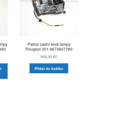
ampy
Patice zadní levé lampy
080
Peugeot 301 9674807780
968,00
Kč
t
Přidat do košíku