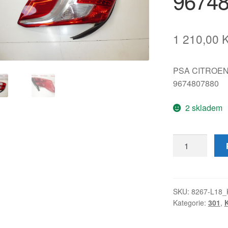
9674
1 210,00
PSA CITROE
9674807880
2 skladem
Zadní
pravé
světlo
Peugeot
301
SKU:
8267-L18_
Kategorie:
301
,
K
9674807880
množství