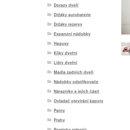
Dorazy dveří
Držáky autobaterie
Držáky rezervy
Expanzní nádobky
Hagusy
Kliky dveřní
Lišty dveřní
Madla zadních dveří
Nádobky odstřikovače
Nárazníky a jejich části
Ovladač otevírání kapoty
Panty
Prahy
Ramínka stěračů