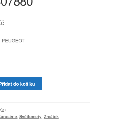
807880
Kč
N PEUGEOT
Přidat do košíku
K27
arosérie
,
Světlomety
,
Zrcátek