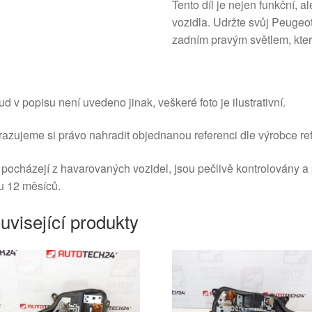
Tento díl je nejen funkční, a
vozidla. Udržte svůj Peugeot
zadním pravým světlem, kter
d v popisu není uvedeno jinak, veškeré foto je ilustrativní.
azujeme si právo nahradit objednanou referenci dle výrobce ref
 pocházejí z havarovaných vozidel, jsou pečlivě kontrolovány a
u 12 měsíců.
uvisející produkty