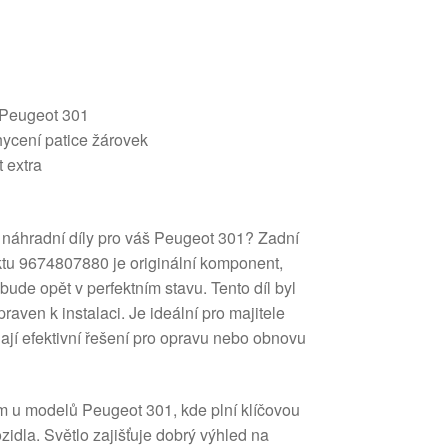
 Peugeot 301
hycení patice žárovek
 extra
í náhradní díly pro váš Peugeot 301? Zadní
ktu 9674807880 je originální komponent,
o bude opět v perfektním stavu. Tento díl byl
praven k instalaci. Je ideální pro majitele
ají efektivní řešení pro opravu nebo obnovu
m u modelů Peugeot 301, kde plní klíčovou
idla. Světlo zajišťuje dobrý výhled na