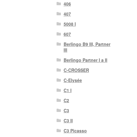
406
407
5008 I
607
Berlingo B9 III, Partner
III
Berlingo Partner I a II
C-CROSSER
C-Elysée
C1 I
C2
C3
C3 II
C3 Picasso