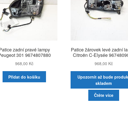
Patice zadní pravé lampy
Patice žárovek levé zadní l
Peugeot 301 9674807880
Citroën C-Elysée 9674809
968,00
Kč
968,00
Kč
Přidat do košíku
Upozornit až bude produk
skladem
Čtěte více