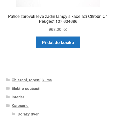
Patice žárovek levé zadní lampy s kabeláží Citroën C1
Peugeot 107 634686
968,00
Kč
Přidat do košíku
Chlazení, topení, klima
Elektro součásti
Interiér
Karosérie
Dorazy dveří