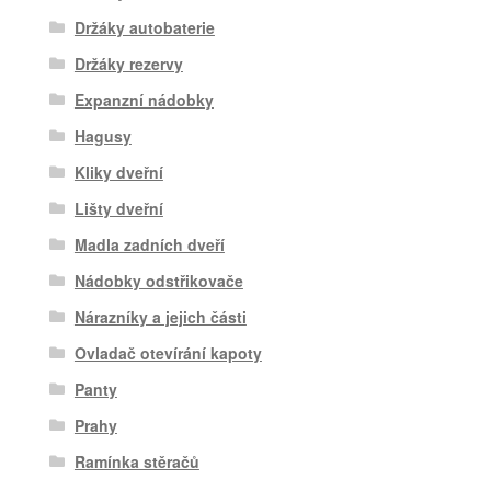
Držáky autobaterie
Držáky rezervy
Expanzní nádobky
Hagusy
Kliky dveřní
Lišty dveřní
Madla zadních dveří
Nádobky odstřikovače
Nárazníky a jejich části
Ovladač otevírání kapoty
Panty
Prahy
Ramínka stěračů