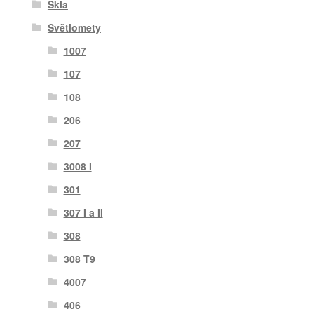
Skla
Světlomety
1007
107
108
206
207
3008 I
301
307 I a II
308
308 T9
4007
406