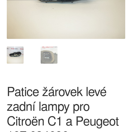
O nás
Obchodní podmínky
Ochrana osobních údajů
Platby
Pokladna
Patice žárovek levé
Reklamace
zadní lampy pro
Reklamační řád
Citroën C1 a Peugeot
Vrakoviště Citroën