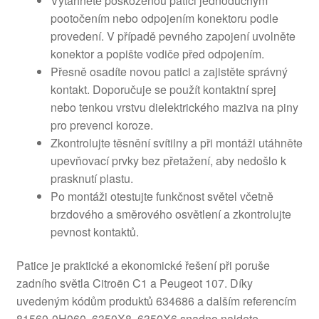
Vytáhněte poškozenou patici jednoduchým
pootočením nebo odpojením konektoru podle
provedení. V případě pevného zapojení uvolněte
konektor a popište vodiče před odpojením.
Přesně osadíte novou patici a zajistěte správný
kontakt. Doporučuje se použít kontaktní sprej
nebo tenkou vrstvu dielektrického maziva na piny
pro prevenci koroze.
Zkontrolujte těsnění svítilny a při montáži utáhněte
upevňovací prvky bez přetažení, aby nedošlo k
prasknutí plastu.
Po montáži otestujte funkčnost světel včetně
brzdového a směrového osvětlení a zkontrolujte
pevnost kontaktů.
Patice je praktické a ekonomické řešení při poruše
zadního světla Citroën C1 a Peugeot 107. Díky
uvedeným kódům produktů 634686 a dalším referencím
81560-0H060, 6350X8, 6350X6 snadno najdete