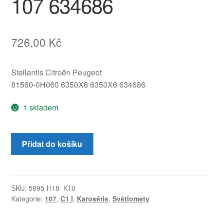
107 634686
726,00
Kč
Stellantis Citroën Peugeot
81560-0H060 6350X8 6350X6 634686
1 skladem
Patice
Přidat do košíku
žárovek
levé
zadní
lampy
SKU:
5895-H18_K10
Kategorie:
107
,
C1 I
,
Karosérie
,
Světlomety
pro
Citroën