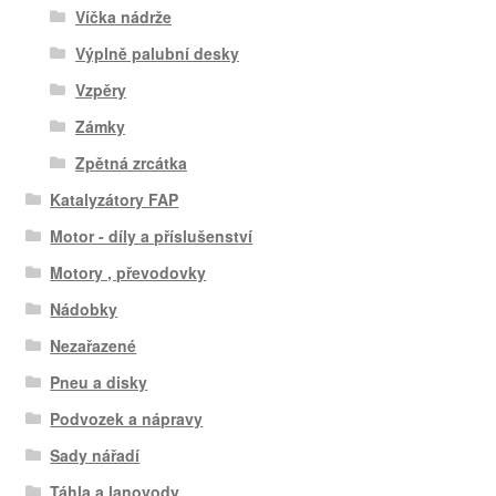
Víčka nádrže
Výplně palubní desky
Vzpěry
Zámky
Zpětná zrcátka
Katalyzátory FAP
Motor - díly a příslušenství
Motory , převodovky
Nádobky
Nezařazené
Pneu a disky
Podvozek a nápravy
Sady nářadí
Táhla a lanovody