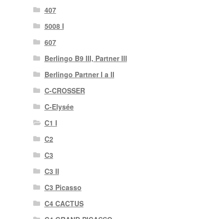
407
5008 I
607
Berlingo B9 III, Partner III
Berlingo Partner I a II
C-CROSSER
C-Elysée
C1 I
C2
C3
C3 II
C3 Picasso
C4 CACTUS