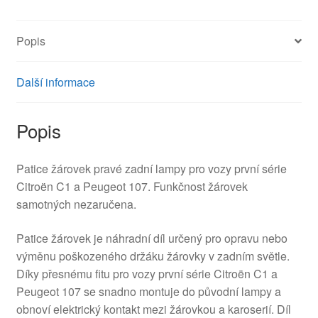
C1
a
Popis
Peugeot
107
634686
Další informace
množství
Popis
Patice žárovek pravé zadní lampy pro vozy první série
Citroën C1 a Peugeot 107. Funkčnost žárovek
samotných nezaručena.
Patice žárovek je náhradní díl určený pro opravu nebo
výměnu poškozeného držáku žárovky v zadním světle.
Díky přesnému fitu pro vozy první série Citroën C1 a
Peugeot 107 se snadno montuje do původní lampy a
obnoví elektrický kontakt mezi žárovkou a karoserií. Díl