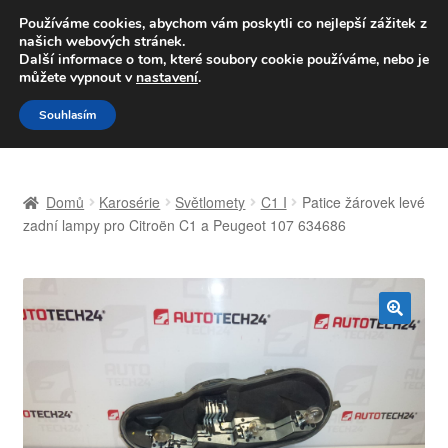
DOPRAVA od 139,-Kč
Používáme cookies, abychom vám poskytli co nejlepší zážitek z
našich webových stránek.
Volejte po-pá 9-16 704 494 494
Další informace o tom, které soubory cookie používáme, nebo je
můžete vypnout v
nastavení
.
Přeskočit
Přejít
Menu
Souhlasím
na
k
navigaci
obsahu
Úvodní stránka
webu
Domů
Karosérie
Světlomety
C1 I
Patice žárovek levé
Celosvětová doprava
zadní lampy pro Citroën C1 a Peugeot 107 634686
Doprava
Kontakt
🔍
Košík
Můj účet