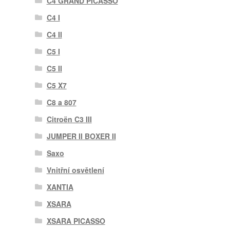
C4 GRAND PICASSO
C4 I
C4 II
C5 I
C5 II
C5 X7
C8 a 807
Citroën C3 III
JUMPER II BOXER II
Saxo
Vnitřní osvětlení
XANTIA
XSARA
XSARA PICASSO