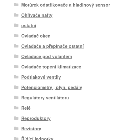
Motůrek odstřikovače a hladinový sensor
Ohřívače nafty
ostatní
Ovladač oken
Ovladače a přepínače ostatní
Ovladače pod volantem
Ovladače topení klimatizace
Podtlakové ventily
Potenciometry , plyn. pedály
Regulátory ventilátoru
Relé
Reproduktory
Rezistory
Řídící jednotky