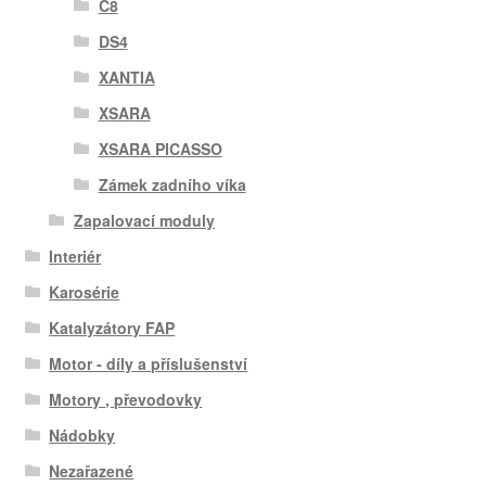
C8
DS4
XANTIA
XSARA
XSARA PICASSO
Zámek zadního víka
Zapalovací moduly
Interiér
Karosérie
Katalyzátory FAP
Motor - díly a příslušenství
Motory , převodovky
Nádobky
Nezařazené