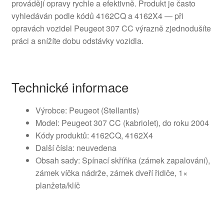
provádějí opravy rychle a efektivně. Produkt je často
vyhledáván podle kódů 4162CQ a 4162X4 — při
opravách vozidel Peugeot 307 CC výrazně zjednodušíte
práci a snížíte dobu odstávky vozidla.
Technické informace
Výrobce: Peugeot (Stellantis)
Model: Peugeot 307 CC (kabriolet), do roku 2004
Kódy produktů: 4162CQ, 4162X4
Další čísla: neuvedena
Obsah sady: Spínací skříňka (zámek zapalování),
zámek víčka nádrže, zámek dveří řidiče, 1×
planžeta/klíč