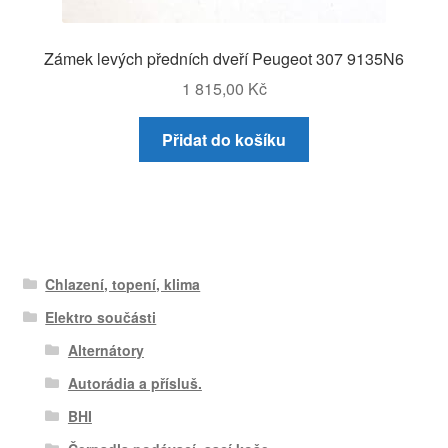
Zámek levých předních dveří Peugeot 307 9135N6
1 815,00
Kč
Přidat do košíku
Chlazení, topení, klima
Elektro součásti
Alternátory
Autorádia a přísluš.
BHI