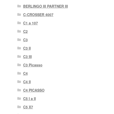
BERLINGO III PARTNER III
C-CROSSER 4007
C1 a 107
C2
C3
C3 II
C3 III
C3 Picasso
C4
C4 II
C4 PICASSO
C5 I a II
C5 X7