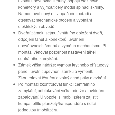
uvolnit upevňovací šrouby, odpojit elektrické
konektory a vyjmout celý modul spínací skříňky.
Namontovat nový díl v opačném pořadí a
otestovat mechanické otočení a vypínání
elektrických obvodů.
Dveřní zámek: sejmutí vnitřního obložení dveří,
odpojení táhel a konektorů, uvolnění
upevňovacích šroubů a výměna mechanismu. Při
montáži věnovat pozornost nastavení táhel
centrálního zamykání.
Zámek víčka nádrže: vyjmout kryt nebo přístupový
panel, uvolnit upevnění zámku a vyměnit.
Zkontrolovat těsnění a volný chod páky otevírání.
Po montáži zkontrolovat funkci centrálního
zamykání, odblokování víčka nádrže a ovládání
zapalování. U vozidel s imobilizérem zajistit
kompatibilitu planžety/transpondéru s řídicí
jednotkou imobilizéru.