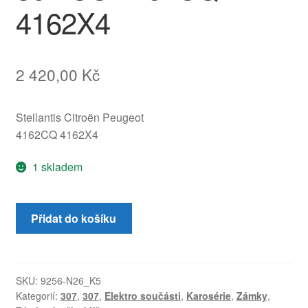
4162X4
2 420,00
Kč
Stellantis Citroën Peugeot
4162CQ 4162X4
1 skladem
Spínací
Přidat do košíku
skříňka,
sada
zámků,
1
SKU:
9256-N26_K5
Kategorií:
307
,
307
,
Elektro součásti
,
Karosérie
,
Zámky
,
klíč