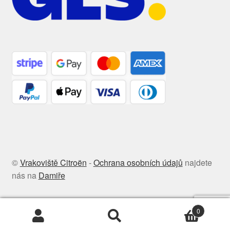
©
Vrakoviště Citroën
-
Ochrana osobních údajů
najdete
nás na
Damiře
0
Hledat:
Hledat