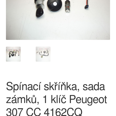
O nás
Obchodní podmínky
Ochrana osobních údajů
Platby
Pokladna
Reklamace
Spínací skříňka, sada
Reklamační řád
zámků, 1 klíč Peugeot
Vrakoviště Citroën
307 CC 4162CQ