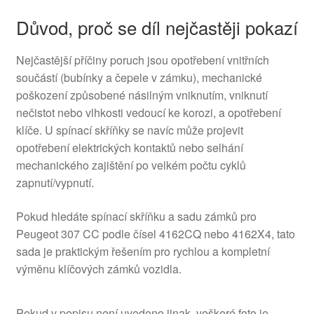
Důvod, proč se díl nejčastěji pokazí
Nejčastější příčiny poruch jsou opotřebení vnitřních
součástí (bubínky a čepele v zámku), mechanické
poškození způsobené násilným vniknutím, vniknutí
nečistot nebo vlhkosti vedoucí ke korozi, a opotřebení
klíče. U spínací skříňky se navíc může projevit
opotřebení elektrických kontaktů nebo selhání
mechanického zajištění po velkém počtu cyklů
zapnutí/vypnutí.
Pokud hledáte spínací skříňku a sadu zámků pro
Peugeot 307 CC podle čísel 4162CQ nebo 4162X4, tato
sada je praktickým řešením pro rychlou a kompletní
výměnu klíčových zámků vozidla.
Pokud v popisu není uvedeno jinak, veškeré foto je