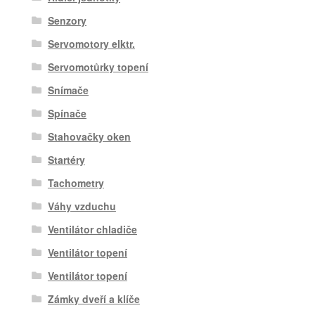
Senzory
Servomotory elktr.
Servomotůrky topení
Snímače
Spínače
Stahovačky oken
Startéry
Tachometry
Váhy vzduchu
Ventilátor chladiče
Ventilátor topení
Ventilátor topení
Zámky dveří a klíče