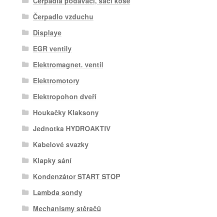
Čerpadla podávací, sací koše
Čerpadlo vzduchu
Displaye
EGR ventily
Elektromagnet. ventil
Elektromotory
Elektropohon dveří
Houkačky Klaksony
Jednotka HYDROAKTIV
Kabelové svazky
Klapky sání
Kondenzátor START STOP
Lambda sondy
Mechanismy stěračů