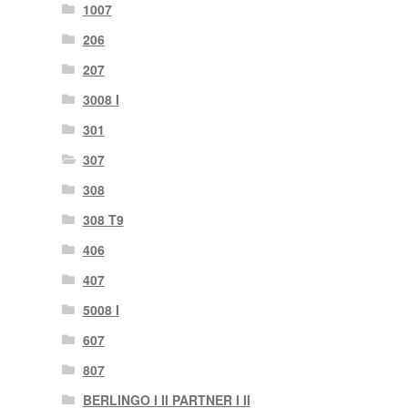
1007
206
207
3008 I
301
307
308
308 T9
406
407
5008 I
607
807
BERLINGO I II PARTNER I II