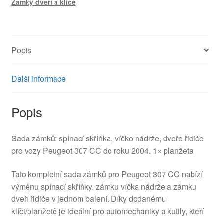
Zámky dveří a klíče
Peugeot
307
CC
4162CQ
Popis
4162X4
množství
Další informace
Popis
Sada zámků: spínací skříňka, víčko nádrže, dveře řidiče
pro vozy Peugeot 307 CC do roku 2004. 1× planžeta
Tato kompletní sada zámků pro Peugeot 307 CC nabízí
výměnu spínací skříňky, zámku víčka nádrže a zámku
dveří řidiče v jednom balení. Díky dodanému
klíči/planžetě je ideální pro automechaniky a kutily, kteří