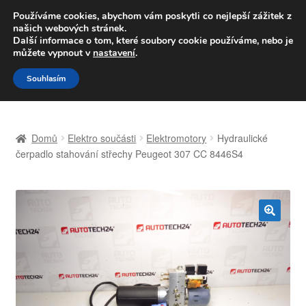
DOPRAVA od 139,-Kč
Používáme cookies, abychom vám poskytli co nejlepší zážitek z
našich webových stránek.
Volejte po-pá 9-16 704 494 494
Další informace o tom, které soubory cookie používáme, nebo je
můžete vypnout v
nastavení
.
Přeskočit
Přejít
Menu
Souhlasím
na
k
navigaci
obsahu
Úvodní stránka
webu
Domů
Elektro součásti
Elektromotory
Hydraulické
Celosvětová doprava
čerpadlo stahování střechy Peugeot 307 CC 8446S4
Doprava
Kontakt
🔍
Košík
Můj účet