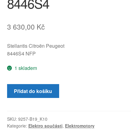
8446S4
3 630,00
Kč
Stellantis Citroën Peugeot
8446S4 NFP
1 skladem
Hydraulické
Přidat do košíku
čerpadlo
stahování
střechy
Peugeot
SKU:
9257-B19_K10
Kategorie:
Elektro součásti
,
Elektromotory
307
CC