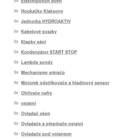
Elektropohon dveří
Houkačky Klaksony
Jednotka HYDROAKTIV
Kabelové svazky
Klapky sání
Kondenzátor START STOP
Lambda sondy
Mechanismy stěračů
Motůrek odstřikovače a hladinový sensor
Ohřívače nafty
ostatní
Ovladač oken
Ovladače a přepínače ostatní
Ovladače pod volantem