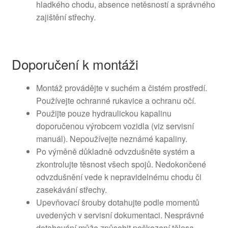
hladkého chodu, absence netěsností a správného
zajištění střechy.
Doporučení k montáži
Montáž provádějte v suchém a čistém prostředí.
Používejte ochranné rukavice a ochranu očí.
Použijte pouze hydraulickou kapalinu
doporučenou výrobcem vozidla (viz servisní
manuál). Nepoužívejte neznámé kapaliny.
Po výměně důkladně odvzdušněte systém a
zkontrolujte těsnost všech spojů. Nedokončené
odvzdušnění vede k nepravidelnému chodu či
zasekávání střechy.
Upevňovací šrouby dotahujte podle momentů
uvedených v servisní dokumentaci. Nesprávné
dotahování může způsobit poškození tělesa