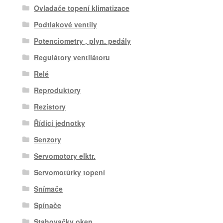
Ovladače topení klimatizace
Podtlakové ventily
Potenciometry , plyn. pedály
Regulátory ventilátoru
Relé
Reproduktory
Rezistory
Řídící jednotky
Senzory
Servomotory elktr.
Servomotůrky topení
Snímače
Spínače
Stahovačky oken