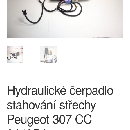
O nás
Obchodní podmínky
Ochrana osobních údajů
Platby
Pokladna
Hydraulické čerpadlo
Reklamace
stahování střechy
Reklamační řád
Peugeot 307 CC
Vrakoviště Citroën