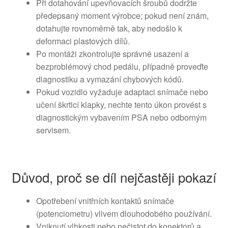
Při dotahování upevňovacích šroubů dodržte
předepsaný moment výrobce; pokud není znám,
dotahujte rovnoměrně tak, aby nedošlo k
deformaci plastových dílů.
Po montáži zkontrolujte správné usazení a
bezproblémový chod pedálu, případně proveďte
diagnostiku a vymazání chybových kódů.
Pokud vozidlo vyžaduje adaptaci snímače nebo
učení škrticí klapky, nechte tento úkon provést s
diagnostickým vybavením PSA nebo odborným
servisem.
Důvod, proč se díl nejčastěji pokazí
Opotřebení vnitřních kontaktů snímače
(potenciometru) vlivem dlouhodobého používání.
Vniknutí vlhkosti nebo nečistot do konektorů a