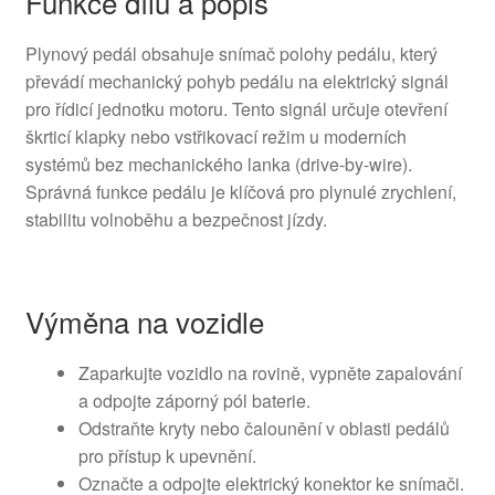
Funkce dílu a popis
Plynový pedál obsahuje snímač polohy pedálu, který
převádí mechanický pohyb pedálu na elektrický signál
pro řídicí jednotku motoru. Tento signál určuje otevření
škrticí klapky nebo vstřikovací režim u moderních
systémů bez mechanického lanka (drive-by-wire).
Správná funkce pedálu je klíčová pro plynulé zrychlení,
stabilitu volnoběhu a bezpečnost jízdy.
Výměna na vozidle
Zaparkujte vozidlo na rovině, vypněte zapalování
a odpojte záporný pól baterie.
Odstraňte kryty nebo čalounění v oblasti pedálů
pro přístup k upevnění.
Označte a odpojte elektrický konektor ke snímači.