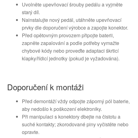
Uvolněte upevňovací šrouby pedálu a vyjměte
starý díl.
Nainstalujte nový pedál, utáhněte upevňovací
prvky dle doporučení výrobce a zapojte konektor.
Před opětovným provozem připojte baterii,
zapněte zapalování a podle potřeby vymažte
chybové kódy nebo proveďte adaptaci škrticí
klapky/řídicí jednotky (pokud je vyžadována).
Doporučení k montáži
Před demontáží vždy odpojte záporný pól baterie,
aby nedošlo k poškození elektroniky.
Při manipulaci s konektory dbejte na čistotu a
suché kontakty; zkorodované piny vyčistěte nebo
opravte.