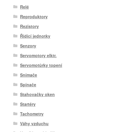
Relé
Reproduktory
Rezistory
Řídící jednotky
Senzory
Servomotory elktr.
Servomotůrky topení
Snímače
Spínače
Stahovačky oken
Startéry
Tachometry
Váhy vzduchu