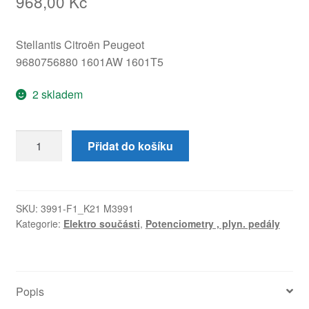
968,00
Kč
Stellantis Citroën Peugeot
9680756880 1601AW 1601T5
2 skladem
Plynový
Přidat do košíku
pedál
HELLA
Citroën
Peugeot
SKU:
3991-F1_K21 M3991
Kategorie:
Elektro součásti
,
Potenciometry , plyn. pedály
9680756880
1601AW
množství
Popis