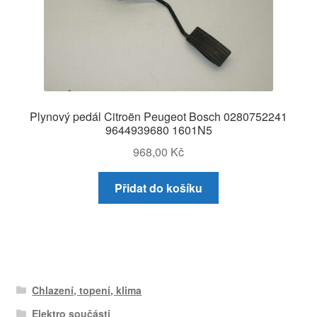
Plynový pedál Citroën Peugeot Bosch 0280752241
9644939680 1601N5
968,00
Kč
Přidat do košíku
Chlazení, topení, klima
Elektro součásti