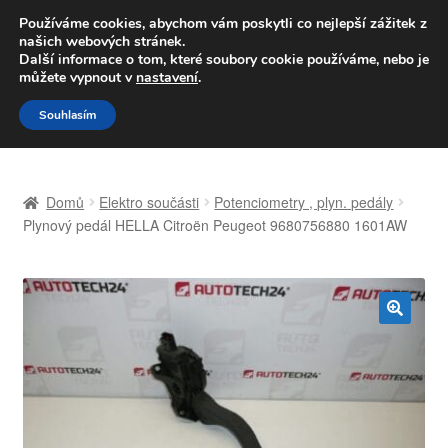
DOPRAVA od 139,-Kč
Používáme cookies, abychom vám poskytli co nejlepší zážitek z
našich webových stránek.
Volejte po-pá 9-16 704 494 494
Další informace o tom, které soubory cookie používáme, nebo je
můžete vypnout v
nastavení
.
Přeskočit
Přejít
Menu
Souhlasím
na
k
navigaci
obsahu
Úvodní stránka
webu
Domů
Elektro součásti
Potenciometry , plyn. pedály
Celosvětová doprava
Plynový pedál HELLA Citroën Peugeot 9680756880 1601AW
Doprava
Kontakt
🔍
Košík
Můj účet