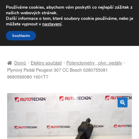
DOPRAVA od 139,-Kč
Používáme cookies, abychom vám poskytli co nejlepší zážitek z
našich webových stránek.
Volejte po-pá 9-16 704 494 494
Další informace o tom, které soubory cookie používáme, nebo je
můžete vypnout v
nastavení
.
Přeskočit
Přejít
Menu
Souhlasím
na
k
navigaci
obsahu
Úvodní stránka
webu
Domů
Elektro součásti
Potenciometry , plyn. pedály
Celosvětová doprava
Plynový Pedál Peugeot 307 CC Bosch 0280755081
9680566080 1601T7
Doprava
Kontakt
🔍
Košík
Můj účet