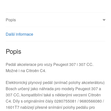
0280755081
9680566080
1601T7
Popis
množství
Další informace
Popis
Pedál akcelerace pro vozy Peugeot 307 i 307 CC.
Možné i na Citroën C4.
Elektronický plynový pedál (snímač polohy akcelerátoru)
Bosch určený jako náhrada pro modely Peugeot 307 a
307 CC, kompatibilní také s některými verzemi Citroën
C4. Díly s originálními čísly 0280755081 / 9680566080 /
1601T7 nabízejí přesné snímání polohy pedálu pro