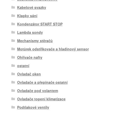
Kabelové svazky
Klapky sání
Kondenzátor START STOP
Lambda sondy
Mechanismy stěračů
Motůrek odstřikovače a hladinový sensor
Ohřívače nafty
ostatní
Ovladač oken
Ovladače a přepínače ostatní
Ovladače pod volantem
Ovladače topení klimatizace
Podtlakové ventily