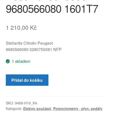
9680566080 1601T7
1 210,00
Kč
Stellantis Citroën Peugeot
9680566080 0280755081 NFP
1 skladem
Plynový
Přidat do košíku
Pedál
Peugeot
307
CC
SKU:
9468-H16_K4
Kategorie:
Elektro součásti
,
Potenciometry , plyn. pedály
Bosch