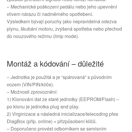
– Mechanické poškození pedálu nebo jeho upevnění
vlivem nárazu či nadměrného opotřebení.
Výsledkem bývají poruchy jako nepravidelná odezva
plynu, škubání motoru, zvýšená spotřeba nebo přechod
do nouzového režimu (limp mode).
Montáž a kódování – důležité
– Jednotka je použitá a je “spárovaná” s původním
vozem (VIN/PIN/klíče).
– Možnosti zprovoznění:
1) Klonování dat ze staré jednotky (EEPROM/Flash) –
po klonu je jednotka plug and play.
2) Virginizace a následná inicializace/telecoding přes
DiagBox (příp. online) + přizpůsobení klíčů.
– Doporučeno provést odborníkem se servisním