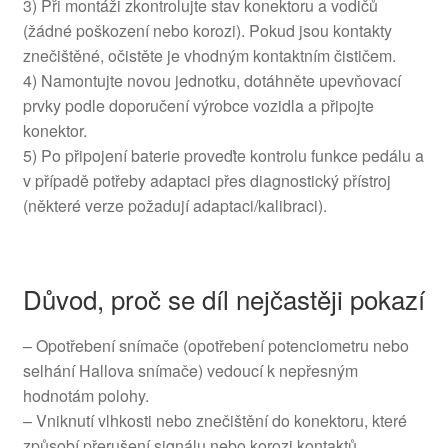
3) Při montáži zkontrolujte stav konektoru a vodičů
(žádné poškození nebo korozi). Pokud jsou kontakty
znečištěné, očistěte je vhodným kontaktním čističem.
4) Namontujte novou jednotku, dotáhněte upevňovací
prvky podle doporučení výrobce vozidla a připojte
konektor.
5) Po připojení baterie proveďte kontrolu funkce pedálu a
v případě potřeby adaptaci přes diagnostický přístroj
(některé verze požadují adaptaci/kalibraci).
Důvod, proč se díl nejčastěji pokazí
– Opotřebení snímače (opotřebení potenciometru nebo
selhání Hallova snímače) vedoucí k nepřesným
hodnotám polohy.
– Vniknutí vlhkosti nebo znečištění do konektoru, které
způsobí přerušení signálu nebo korozi kontaktů.