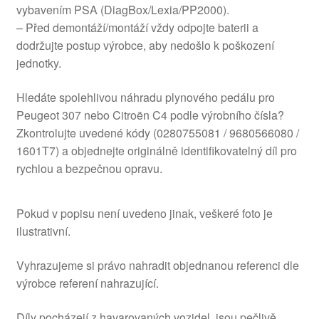
vybavením PSA (DiagBox/Lexia/PP2000).
– Před demontáží/montáží vždy odpojte baterii a
dodržujte postup výrobce, aby nedošlo k poškození
jednotky.
Hledáte spolehlivou náhradu plynového pedálu pro
Peugeot 307 nebo Citroën C4 podle výrobního čísla?
Zkontrolujte uvedené kódy (0280755081 / 9680566080 /
1601T7) a objednejte originálně identifikovatelný díl pro
rychlou a bezpečnou opravu.
Pokud v popisu není uvedeno jinak, veškeré foto je
ilustrativní.
Vyhrazujeme si právo nahradit objednanou referenci dle
výrobce referení nahrazující.
Díly pocházejí z havarovaných vozidel, jsou pečlivě