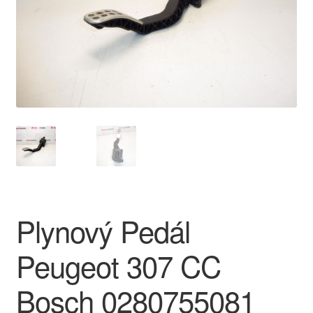
O nás
Obchodní podmínky
Ochrana osobních údajů
Platby
Pokladna
Reklamace
Plynový Pedál
Reklamační řád
Peugeot 307 CC
Vrakoviště Citroën
Bosch 0280755081