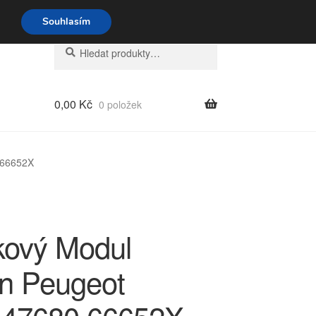
o-pá 9-16 704 494 494
Souhlasím
Hledat:
Hledat
0,00
Kč
0 položek
 66652X
tkový Modul
ën Peugeot