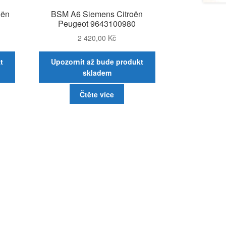
oën
BSM A6 Siemens Citroën
Peugeot 9643100980
2 420,00
Kč
t
Upozornit až bude produkt
skladem
Čtěte více