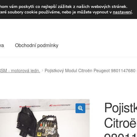
9,-Kč
Volejte p
om vám poskytli co nejlepší zážitek z našich webových stránek.
teré soubory cookie používáme, nebo je můžete vypnout v
nastavení
.
va
Obchodní podmínky
va
Kontakt
Košík
Můj účet
O nás
Obchodní podmínky
SM - motorová jedn.
Pojistkový Modul Citroën Peugeot 9801147680
Reklamace
Reklamační řád
Vrakoviště Citroën
Pojis
Citro
🔍