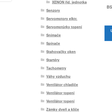
XENON říd. jednotka
BS
Senzory
Servomotory elktr.
Servomotůrky topení
Snímače
Spínače
Stahovačky oken
Startéry
Tachometry
Váhy vzduchu
Ventilátor chladiče
Ventilátor topení
Ventilátor topení
Zámky dveří a klíče