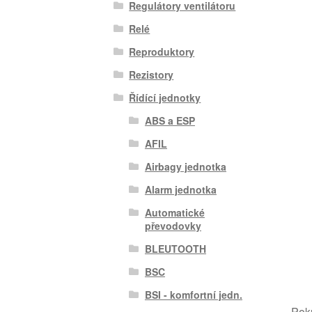
Regulátory ventilátoru
Relé
Reproduktory
Rezistory
Řídící jednotky
ABS a ESP
AFIL
Airbagy jednotka
Alarm jednotka
Automatické
převodovky
BLEUTOOTH
BSC
BSI - komfortní jedn.
Poku