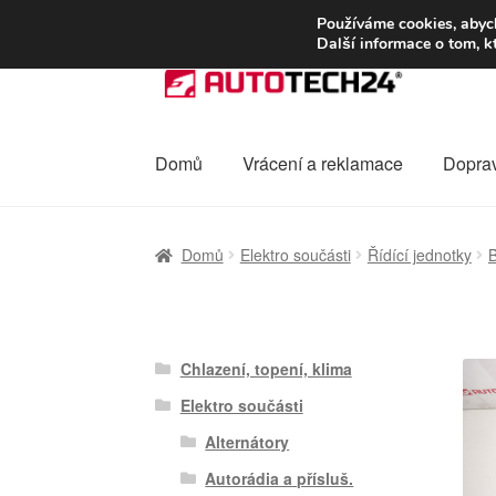
DOPRAVA od 13
Používáme cookies, abych
Další informace o tom, k
Přeskočit
Přejít
na
k
navigaci
obsahu
webu
Domů
Vrácení a reklamace
Dopra
Úvodní stránka
Celosvětová doprava
Dopra
Domů
Elektro součásti
Řídící jednotky
B
Ochrana osobních údajů
Platby
Pokladna
Chlazení, topení, klima
Elektro součásti
Alternátory
Autorádia a přísluš.