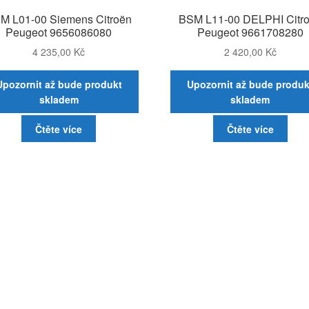
M L01-00 Siemens Citroën
BSM L11-00 DELPHI Citr
Peugeot 9656086080
Peugeot 9661708280
4 235,00
Kč
2 420,00
Kč
Upozornit až bude produkt
Upozornit až bude produk
skladem
skladem
Čtěte více
Čtěte více