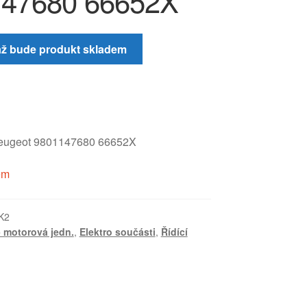
47680 66652X
až bude produkt skladem
eugeot 9801147680 66652X
em
K2
 motorová jedn.
,
Elektro součásti
,
Řídící