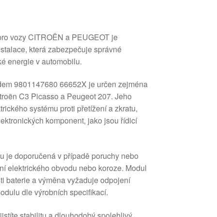
ii pro vozy CITROËN a PEUGEOT je
nstalace, která zabezpečuje správné
ké energie v automobilu.
kódem 9801147680 66652X je určen zejména
Citroën C3 Picasso a Peugeot 207. Jeho
trického systému proti přetížení a zkratu,
ektronických komponent, jako jsou řídicí
u je doporučená v případě poruchy nebo
ní elektrického obvodu nebo koroze. Modul
sti baterie a výměna vyžaduje odpojení
odulu dle výrobních specifikací.
jistíte stabilitu a dlouhodobý spolehlivý