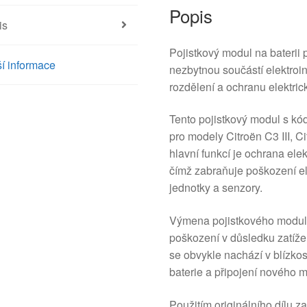
Popis
is
Pojistkový modul na bater
í informace
nezbytnou součástí elektroi
rozdělení a ochranu elektric
Tento pojistkový modul s 
pro modely Citroën C3 III, 
hlavní funkcí je ochrana elek
čímž zabraňuje poškození el
jednotky a senzory.
Výmena pojistkového modul
poškození v důsledku zatíže
se obvykle nachází v blízko
baterie a připojení nového m
Použitím originálního dílu za