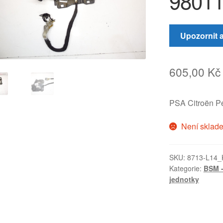
98011
Upozornit 
605,00
Kč
PSA Citroën P
Není sklad
SKU:
8713-L14_
Kategorie:
BSM -
jednotky