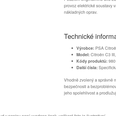
provoz elektrické soustavy v
nákladných oprav.
Technické inform
Výrobce:
PSA Citroë
Model:
Citroën C3 II
Kódy produktů:
980
Další čísla:
Specifick
Vhodně zvolený a správně n
bezpečnosti a bezproblémo
jeho spolehlivost a prodlužu
d v popisu není uvedeno jinak, veškeré foto je ilustrativní.