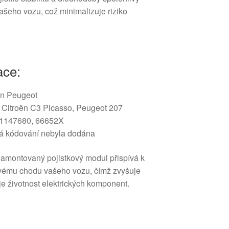
ašeho vozu, což minimalizuje riziko
ace:
n Peugeot
I, Citroën C3 Picasso, Peugeot 207
1147680, 66652X
á kódování nebyla dodána
amontovaný pojistkový modul přispívá k
vému chodu vašeho vozu, čímž zvyšuje
je životnost elektrických komponent.