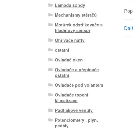
Lambda sondy
Pop
Mechanismy stěračů
Motůrek odstřikovače a
Dalš
hladinový sensor
Ohřívače nafty
ostatní
Ovladač oken
Ovladače a přepínače
ostatní
Ovladače pod volantem
Ovladače topení
klimatizace
Podtlakové ventily
Potenciometry , plyn.
pedály