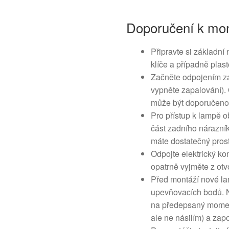
Doporučení k mon
Připravte si základní
klíče a případně plas
Začněte odpojením z
vypněte zapalování). 
může být doporučeno p
Pro přístup k lampě o
část zadního nárazník
máte dostatečný prost
Odpojte elektrický k
opatrně vyjměte z otvo
Před montáží nové lam
upevňovacích bodů. 
na předepsaný momen
ale ne násilím) a zapo