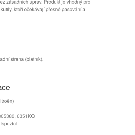
z zásadních úprav. Produkt je vhodný pro
utily, kteří očekávají přesné pasování a
adní strana (blatník).
ace
itroën)
3805380, 6351KQ
dispozici