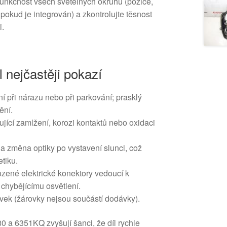
funkčnost všech světelných okruhů (pozice,
 pokud je integrován) a zkontrolujte těsnost
i.
l nejčastěji pokazí
 při nárazu nebo při parkování; prasklý
ění.
jící zamlžení, korozi kontaktů nebo oxidaci
a změna optiky po vystavení slunci, což
etiku.
ené elektrické konektory vedoucí k
hybějícímu osvětlení.
vek (žárovky nejsou součástí dodávky).
 a 6351KQ zvyšují šanci, že díl rychle