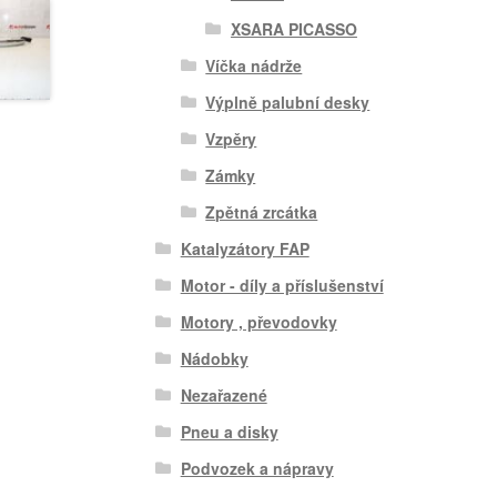
XSARA PICASSO
Víčka nádrže
Výplně palubní desky
Vzpěry
Zámky
Zpětná zrcátka
Katalyzátory FAP
Motor - díly a příslušenství
Motory , převodovky
Nádobky
Nezařazené
Pneu a disky
Podvozek a nápravy