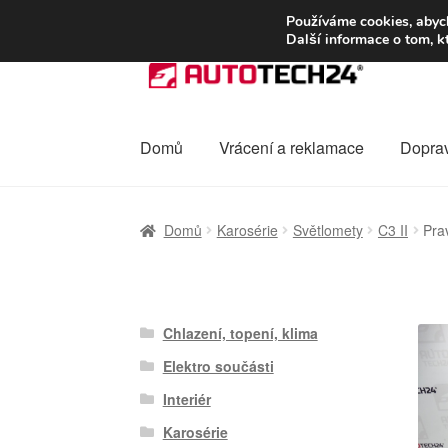
DOPRAVA od 13
Používáme cookies, abych
Další informace o tom, k
Přeskočit
Přejít
na
k
navigaci
obsahu
webu
Domů
Vrácení a reklamace
Dopra
Úvodní stránka
Celosvětová doprava
Dopra
Domů
Karosérie
Světlomety
C3 II
Pra
Ochrana osobních údajů
Platby
Pokladna
Chlazení, topení, klima
Elektro součásti
Interiér
Karosérie