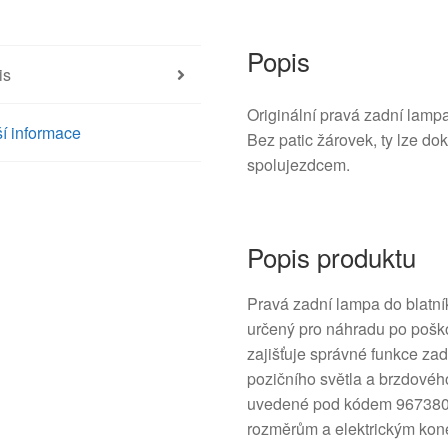
II
9673805380
6351KQ
Popis
is
množství
Originální pravá zadní lampa
í informace
Bez patic žárovek, ty lze do
spolujezdcem.
Popis produktu
Pravá zadní lampa do blatníku
určený pro náhradu po poš
zajišťuje správné funkce zad
pozičního světla a brzdového
uvedené pod kódem 967380
rozměrům a elektrickým kone