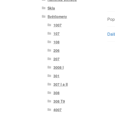
Skla
Světlomety
Pop
1007
107
Dalš
108
206
207
3008 I
301
307 I a II
308
308 T9
4007