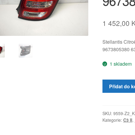
9673
1 452,00
Stellantis Citr
9673805380 6
1 skladem
Pravá
Přidat do k
zadní
lampa
do
blatníku
SKU:
9559-Z2_K
Kategorie:
C3 II
,
Citroën
C3