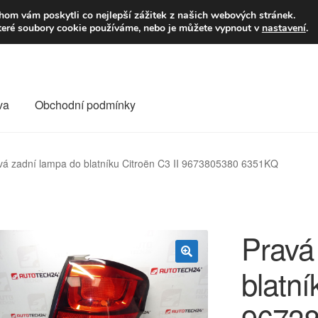
9,-Kč
Volejte p
om vám poskytli co nejlepší zážitek z našich webových stránek.
teré soubory cookie používáme, nebo je můžete vypnout v
nastavení
.
va
Obchodní podmínky
va
Kontakt
Košík
Můj účet
O nás
Obchodní podmínky
vá zadní lampa do blatníku Citroën C3 II 9673805380 6351KQ
Reklamace
Reklamační řád
Vrakoviště Citroën
Pravá
blatní
🔍