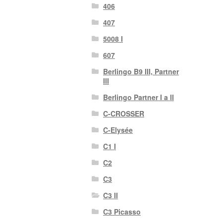
406
407
5008 I
607
Berlingo B9 III, Partner
III
Berlingo Partner I a II
C-CROSSER
C-Elysée
C1 I
C2
C3
C3 II
C3 Picasso