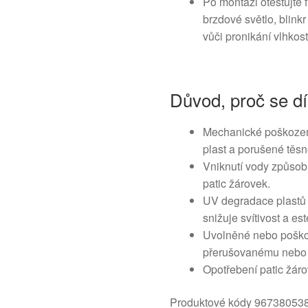
Po montáži otestujte 
brzdové světlo, blinkr
vůči pronikání vlhkost
Důvod, proč se dí
Mechanické poškození
plast a porušené těsn
Vniknutí vody způsobu
patic žárovek.
UV degradace plastů 
snižuje svítivost a est
Uvolněné nebo poškoz
přerušovanému nebo c
Opotřebení patic žáro
Produktové kódy 9673805380