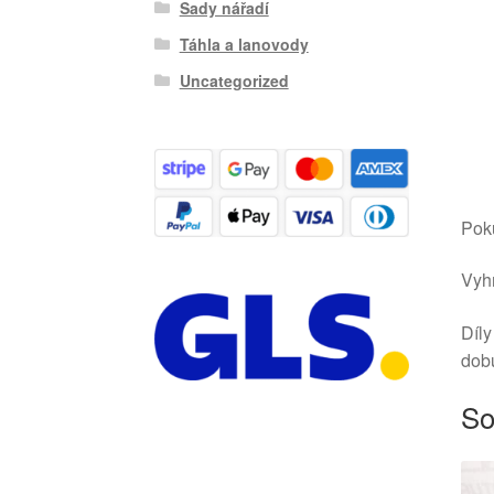
Sady nářadí
Táhla a lanovody
Uncategorized
Poku
Vyhr
Díly
dob
So