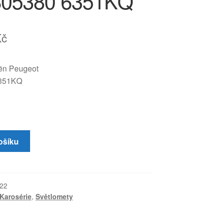
805380 6351KQ
Kč
oën Peugeot
351KQ
ošíku
22
Karosérie
,
Světlomety