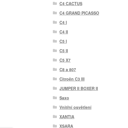
C4 CACTUS
C4 GRAND PICASSO
C4 I
C4 II
C5 I
C5 II
C5 X7
C8 a 807
Citroën C3 III
JUMPER II BOXER II
Saxo
Vnitřní osvětlení
XANTIA
XSARA