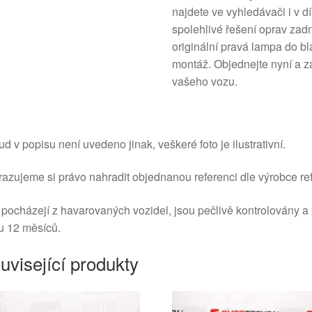
najdete ve vyhledávači i v d
spolehlivé řešení oprav zadní
originální pravá lampa do b
montáž. Objednejte nyní a za
vašeho vozu.
d v popisu není uvedeno jinak, veškeré foto je ilustrativní.
azujeme si právo nahradit objednanou referenci dle výrobce ref
 pocházejí z havarovaných vozidel, jsou pečlivě kontrolovány a
u 12 měsíců.
uvisející produkty