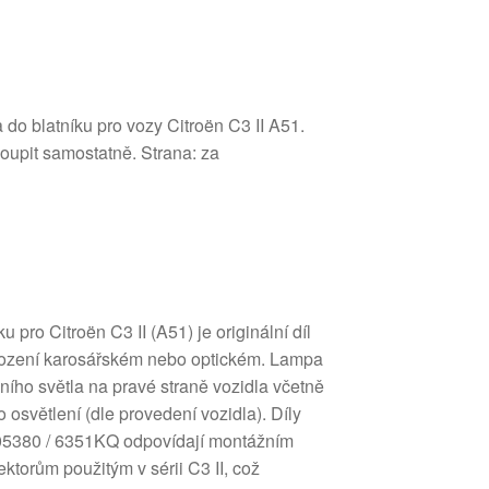
 do blatníku pro vozy Citroën C3 II A51.
koupit samostatně. Strana: za
 pro Citroën C3 II (A51) je originální díl
kození karosářském nebo optickém. Lampa
ního světla na pravé straně vozidla včetně
 osvětlení (dle provedení vozidla). Díly
5380 / 6351KQ odpovídají montážním
ktorům použitým v sérii C3 II, což