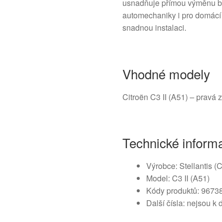
usnadňuje přímou výměnu be
automechaniky i pro domácí k
snadnou instalaci.
Vhodné modely
Citroën C3 II (A51) – pravá z
Technické inform
Výrobce: Stellantis (C
Model: C3 II (A51)
Kódy produktů: 967
Další čísla: nejsou k 