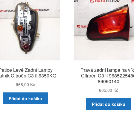
Patice Levé Zadní Lampy
Pravá zadní lampa na ví
atník Citroën C3 II 6350KQ
Citroën C3 II 968522548
89090140
968,00
Kč
605,00
Kč
Přidat do košíku
Přidat do košíku