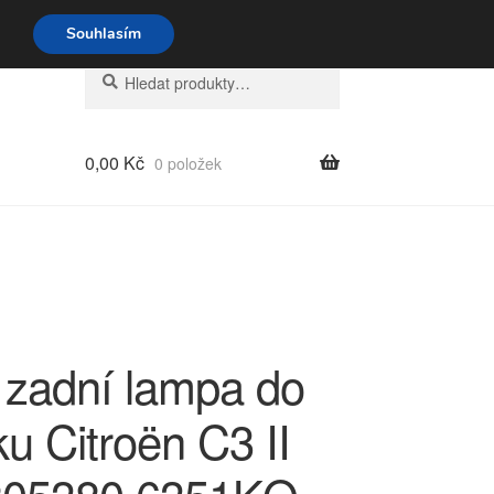
o-pá 9-16 704 494 494
Souhlasím
Hledat:
Hledat
0,00
Kč
0 položek
 zadní lampa do
ku Citroën C3 II