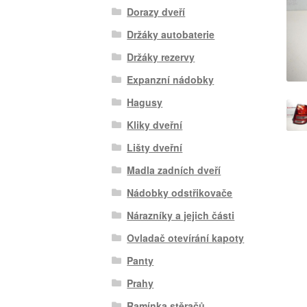
Dorazy dveří
Držáky autobaterie
Držáky rezervy
Expanzní nádobky
Hagusy
Kliky dveřní
Lišty dveřní
Madla zadních dveří
Nádobky odstřikovače
Nárazníky a jejich části
Ovladač otevírání kapoty
Panty
Prahy
Ramínka stěračů