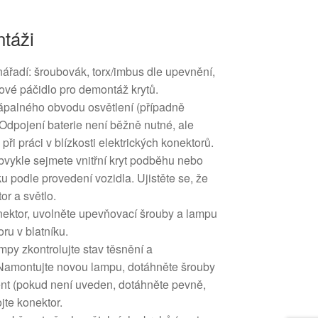
táži
 nářadí: šroubovák, torx/imbus dle upevnění,
tové páčidlo pro demontáž krytů.
ápalného obvodu osvětlení (případně
Odpojení baterie není běžně nutné, ale
ři práci v blízkosti elektrických konektorů.
bvykle sejmete vnitřní kryt podběhu nebo
u podle provedení vozidla. Ujistěte se, že
or a světlo.
onektor, uvolněte upevňovací šrouby a lampu
ru v blatníku.
py zkontrolujte stav těsnění a
Namontujte novou lampu, dotáhněte šrouby
t (pokud není uveden, dotáhněte pevně,
jte konektor.