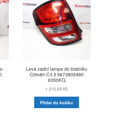
ko
Levá zadní lampa do blatníku
0
Citroën C3 II 9673805480
6350KQ
1 210,00
Kč
Přidat do košíku