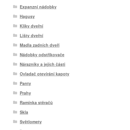
Expanzní nádobky
Hagusy
Kliky dveřní
Lišty dveřní
Madla zadních dveří
Nádobky odstřikovače
Nárazníky a jejich části
Ovladač otevírání kapoty
Panty
Prahy
Ramínka stěračů
Skla
Světlomety