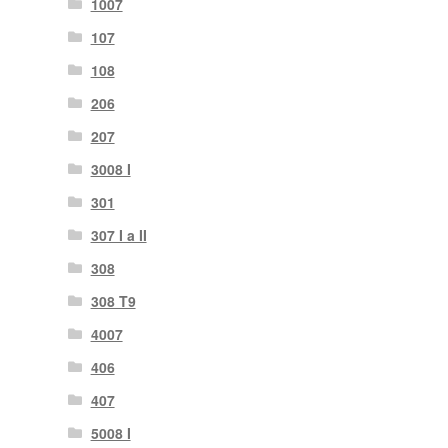
1007
107
108
206
207
3008 I
301
307 I a II
308
308 T9
4007
406
407
5008 I