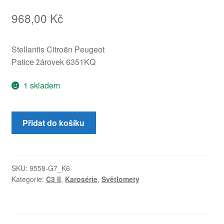
968,00
Kč
Stellantis Citroën Peugeot
Patice žárovek 6351KQ
1 skladem
Patice
Přidat do košíku
pravé
zadní
lampy
(blatník)
SKU:
9558-G7_K6
Kategorie:
C3 II
,
Karosérie
,
Světlomety
Citroën
C3
II
6351KQ