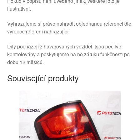
Pokud v popisu není uvedeno jinak, veškeré foto je
ilustrativní.
Vyhrazujeme si právo nahradit objednanou referenci dle
výrobce referení nahrazující.
Díly pocházejí z havarovaných vozidel, jsou pečlivě
kontrolovány a poskytujeme na ně záruku funkčnosti po
dobu 12 měsíců.
Související produkty