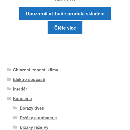
Upozornit až bude produkt skladem
Čtěte více
Chlazení, topení, klima
Elektro součásti
Interiér
Karosérie
Dorazy dveří
Držáky autobaterie
Držáky rezervy