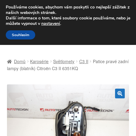
DOPRAVA od 139,-Kč
Používáme cookies, abychom vám poskytli co nejlepší zážitek z
našich webových stránek.
Volejte po-pá 9-16 704 494 494
Další informace o tom, které soubory cookie používáme, nebo je
můžete vypnout v
nastavení
.
Přeskočit
Přejít
Menu
Souhlasím
na
k
navigaci
obsahu
Úvodní stránka
webu
Domů
Karosérie
Světlomety
C3 II
Patice pravé zadní
Celosvětová doprava
lampy (blatník) Citroën C3 II 6351KQ
Doprava
Kontakt
🔍
Košík
Můj účet