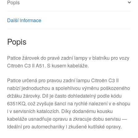
Popis
množství
Další informace
Popis
Patice žárovek do pravé zadní lampy v blatníku pro vozy
Citroën C3 II A51. S kusem kabeláže.
Patice určená pro pravou zadní lampu Citroën C3 II
nabízí jednoduchou a spolehlivou výměnu poškozeného
držáku žárovky. Díl je často dohledatelný podle kódu
6351KQ, což zvyšuje šanci na rychlé nalezení v e-shopu
i v servisních katalozích. Díky dodanému kousku
kabeláže usnadňuje opravu a zkracuje dobu servisu —
ideální pro automechaniky i zkušené kutilské opravy.