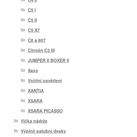
C5 I
C5 II
C5 X7
C8 a 807
Citroën C3 III
JUMPER II BOXER II
Saxo
Vnitřní osvětlení
XANTIA
XSARA
XSARA PICASSO
Víčka nádrže
Výplně palubní desky