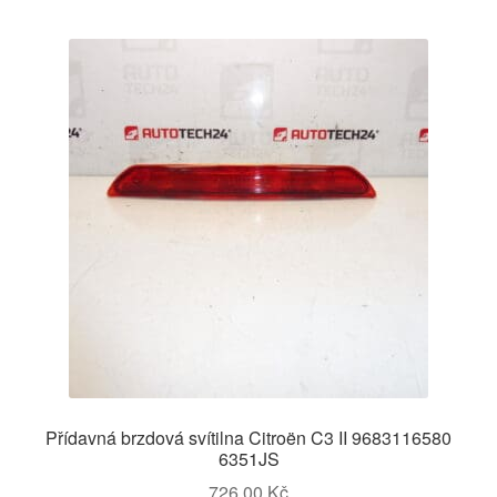
Přídavná brzdová svítilna Citroën C3 II 9683116580
6351JS
726,00
Kč