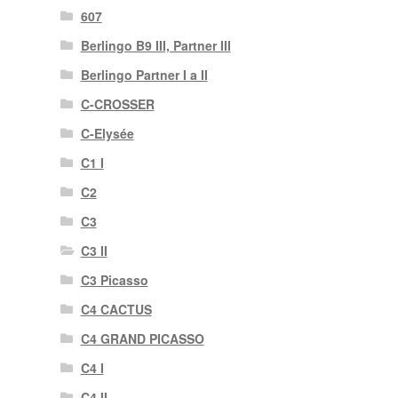
607
Berlingo B9 III, Partner III
Berlingo Partner I a II
C-CROSSER
C-Elysée
C1 I
C2
C3
C3 II
C3 Picasso
C4 CACTUS
C4 GRAND PICASSO
C4 I
C4 II