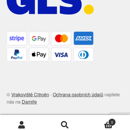
©
Vrakoviště Citroën
-
Ochrana osobních údajů
najdete
nás na
Damiře
0
Hledat:
Hledat