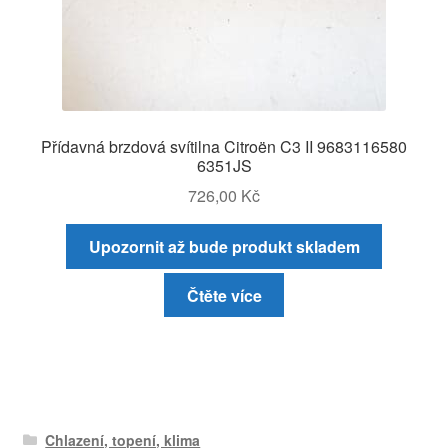
Přídavná brzdová svítilna Citroën C3 II 9683116580
6351JS
726,00
Kč
Upozornit až bude produkt skladem
Čtěte více
Chlazení, topení, klima