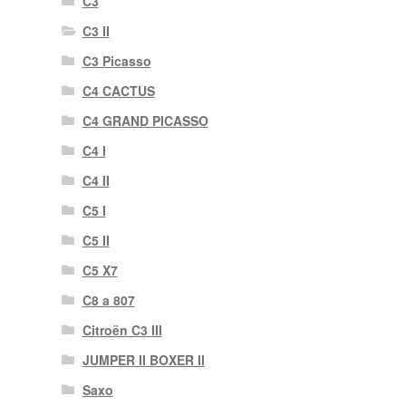
C3
C3 II
C3 Picasso
C4 CACTUS
C4 GRAND PICASSO
C4 I
C4 II
C5 I
C5 II
C5 X7
C8 a 807
Citroën C3 III
JUMPER II BOXER II
Saxo