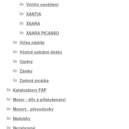
Vnitřní osvětlení
XANTIA
XSARA
XSARA PICASSO
Víčka nádrže
Výplně palubní desky
Vzpěry
Zámky
Zpětná zrcátka
Katalyzátory FAP
Motor - díly a příslušenství
Motory , převodovky
Nádobky
Nezařazené