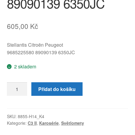
89090139 6350JC
605,00
Kč
Stellantis Citroën Peugeot
9685225580 89090139 6350JC
2 skladem
Levá
Přidat do košíku
zadní
lampa
do
víka
SKU:
8855-H14_K4
Kategorie:
C3 II
,
Karosérie
,
Světlomety
Citroën
C3