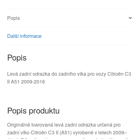
II
9685225580
Popis
89090139
6350JC
množství
Další informace
Popis
Levá zadní odrazka do zadního víka pro vozy Citroën C3
II A51 2009-2016
Popis produktu
Originálně tvarovaná levá zadní odrazka určená pro
zadní víko Citroën C3 II (A51) vyrobené v letech 2009–