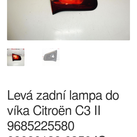
O nás
Obchodní podmínky
Ochrana osobních údajů
Platby
Pokladna
Levá zadní lampa do
Reklamace
víka Citroën C3 II
Reklamační řád
9685225580
Vrakoviště Citroën