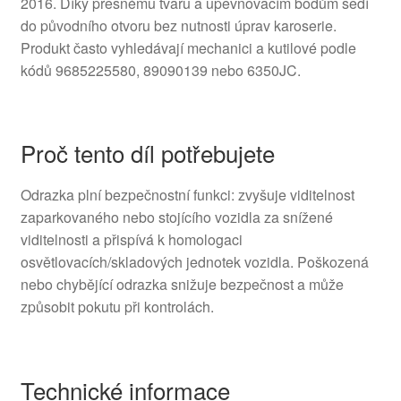
2016. Díky přesnému tvaru a upevňovacím bodům sedí
do původního otvoru bez nutnosti úprav karoserie.
Produkt často vyhledávají mechanici a kutilové podle
kódů 9685225580, 89090139 nebo 6350JC.
Proč tento díl potřebujete
Odrazka plní bezpečnostní funkci: zvyšuje viditelnost
zaparkovaného nebo stojícího vozidla za snížené
viditelnosti a přispívá k homologaci
osvětlovacích/skladových jednotek vozidla. Poškozená
nebo chybějící odrazka snižuje bezpečnost a může
způsobit pokutu při kontrolách.
Technické informace