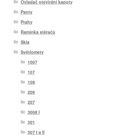
Ovladač otevírání kapoty
Panty
Prahy
Ramínka stěračů
Skla
Světlomety
1007
107
108
206
207
3008 I
301
307 I a II