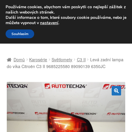
DOPRAVA od 139,-Kč
Používáme cookies, abychom vám poskytli co nejlepší zážitek z
našich webových stránek.
Volejte po-pá 9-16 704 494 494
Další informace o tom, které soubory cookie používáme, nebo je
můžete vypnout v
nastavení
.
Přeskočit
Přejít
Menu
Souhlasím
na
k
navigaci
obsahu
Úvodní stránka
webu
Domů
Karosérie
Světlomety
C3 II
Levá zadní lampa
Celosvětová doprava
do víka Citroën C3 II 9685225580 89090139 6350JC
Doprava
Kontakt
🔍
Košík
Můj účet