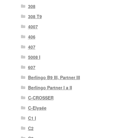
308
308 T9
4007
406
407
5008 I
607
Berlingo B9 III, Partner III
Berlingo Partner I a II
C-CROSSER
C-Elysée
C1 I
C2