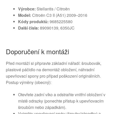
Výrobce:
Stellantis / Citroën
Model:
Citroën C3 II (A51) 2009–2016
Kódy produktů:
9685225580
Další čísla:
89090139, 6350JC
Doporučení k montáži
Před montáží si připravte základní nářadí: šroubovák,
plastové páčidlo na demontáž obložení, náhradní
upevňovací spony pro případ poškození originálních.
Postup výměny (obecný):
Otevřete zadní víko a odstraňte vnitřní obložení v
místě odrazky (ponechte přístup k upevňovacím
šroubům nebo západkám).
Vyjměte upevňovací prvky (šrouby/západky) a