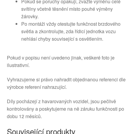
Pokud se poruchy opakují, zvažte výměnu celé
svítilny včetně těsnění místo pouhé výměny
žárovky.
Po montáži vždy otestujte funkčnost brzdového
světla a zkontrolujte, zda řídicí jednotka vozu
nehlásí chyby související s osvětlením.
Pokud v popisu není uvedeno jinak, veškeré foto je
ilustrativní.
Vyhrazujeme si právo nahradit objednanou referenci dle
výrobce referení nahrazující.
Díly pocházejí z havarovaných vozidel, jsou pečlivě
kontrolovány a poskytujeme na ně záruku funkčnosti po
dobu 12 měsíců.
Související produkty