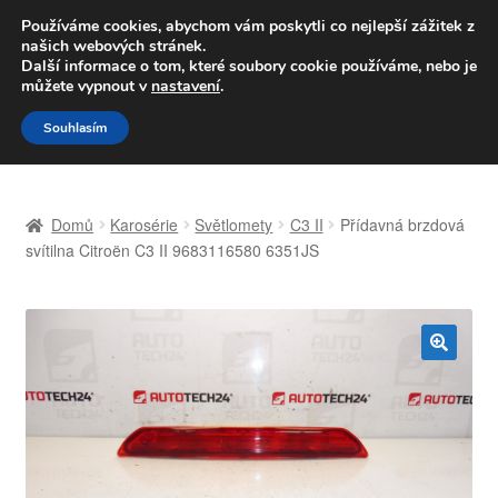
DOPRAVA od 139,-Kč
Používáme cookies, abychom vám poskytli co nejlepší zážitek z
našich webových stránek.
Volejte po-pá 9-16 704 494 494
Další informace o tom, které soubory cookie používáme, nebo je
můžete vypnout v
nastavení
.
Přeskočit
Přejít
Menu
Souhlasím
na
k
navigaci
obsahu
Úvodní stránka
webu
Domů
Karosérie
Světlomety
C3 II
Přídavná brzdová
Celosvětová doprava
svítilna Citroën C3 II 9683116580 6351JS
Doprava
Kontakt
🔍
Košík
Můj účet