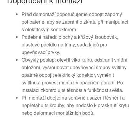
Před demontáží doporučujeme odpojit záporný
pól baterie, aby se zabránilo zkratu při manipulaci
s elektrickým konektorem.
Potřebné nářadí: plochý a křížový šroubovák,
plastové páčidlo na trimy, sada klíčů pro
upevňovací prvky.
Obvyklý postup: otevřít víko kufru, odstranit vnitřní
obložení, vyšroubovat upevňovací šrouby svítilny,
opatrně odpojit elektrický konektor, vyměnit
svítilnu a provést montáž v opačném pořadí. Po
instalaci zkontrolujte těsnost a funkčnost světla.
Při montáži dbejte na správné usazení těsnění a
nepřetahujte šrouby, aby nedošlo k prasknutí krytu
nebo deformaci montážních bodů.