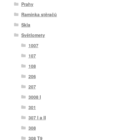
Prahy
Ramínka stěračů
Skla
Světlomety
1007
107
108
206
207
3008 I
301
307 I a II
308
308 T9