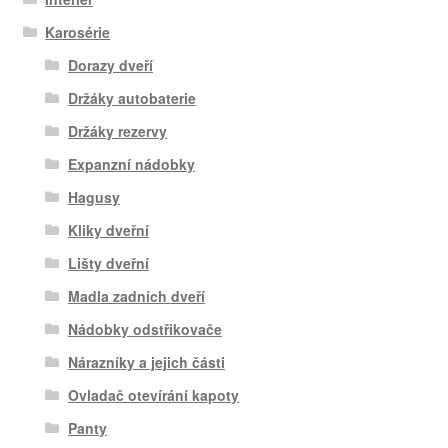
Karosérie
Dorazy dveří
Držáky autobaterie
Držáky rezervy
Expanzní nádobky
Hagusy
Kliky dveřní
Lišty dveřní
Madla zadních dveří
Nádobky odstřikovače
Nárazníky a jejich části
Ovladač otevírání kapoty
Panty