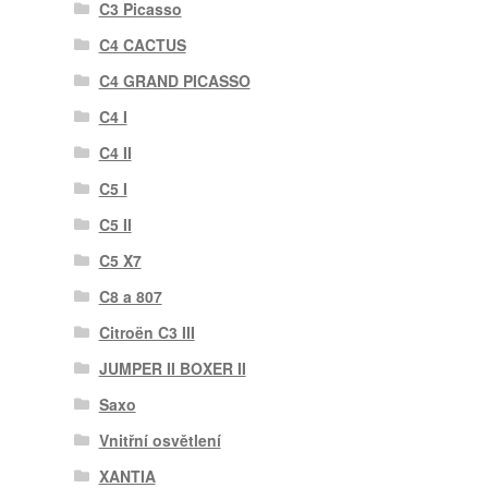
C3 Picasso
C4 CACTUS
C4 GRAND PICASSO
C4 I
C4 II
C5 I
C5 II
C5 X7
C8 a 807
Citroën C3 III
JUMPER II BOXER II
Saxo
Vnitřní osvětlení
XANTIA