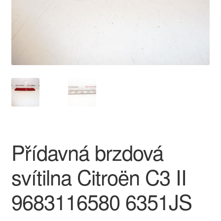
O nás
Obchodní podmínky
Ochrana osobních údajů
Platby
Pokladna
Přídavná brzdová
Reklamace
svítilna Citroën C3 II
Reklamační řád
9683116580 6351JS
Vrakoviště Citroën