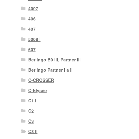
4007
406
407
5008 I
607
Berlingo B9 III, Partner III
Berlingo Partner I a II
C-CROSSER
C-Elysée
C1 I
C2
C3
C3 II