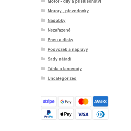
Motor - díly a příslušenství
Motory , převodovky
Nádobky
Nezařazené
Pneu a disky
Podvozek a nápravy
Sady nářadí
Táhla a lanovody
Uncategorized