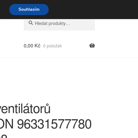
o-pá 9-16 704 494 494
Souhlasím
Hledat:
Hledat
0,00
Kč
0 položek
entilátorů
ON 96331577780