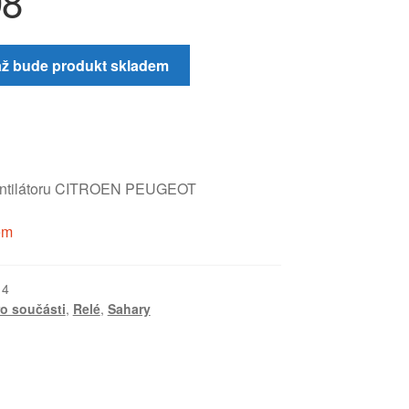
98
až bude produkt skladem
entilátoru CITROEN PEUGEOT
em
14
ro součásti
,
Relé
,
Sahary