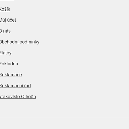
Košík
Můj účet
O nás
Obchodní podmínky
Platby
Pokladna
Reklamace
Reklamační řád
Vrakoviště Citroën