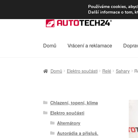
DOPRAVA od 13
Používáme cookies, abych
Další informace o tom, k
Přeskočit
Přejít
na
k
navigaci
obsahu
webu
Domů
Vrácení a reklamace
Dopra
Úvodní stránka
Celosvětová doprava
Dopra
Domů
Elektro součásti
Relé
Sahary
R
Ochrana osobních údajů
Platby
Pokladna
Chlazení, topení, klima
Elektro součásti
Alternátory
Autorádia a přísluš.