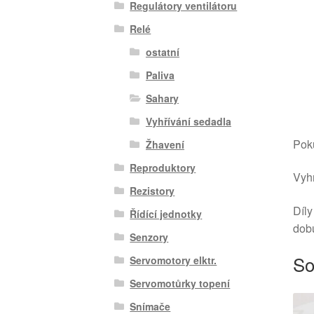
Regulátory ventilátoru
Relé
ostatní
Paliva
Sahary
Vyhřívání sedadla
Poku
Žhavení
Reproduktory
Vyhr
Rezistory
Díly
Řídící jednotky
dob
Senzory
So
Servomotory elktr.
Servomotůrky topení
Snímače