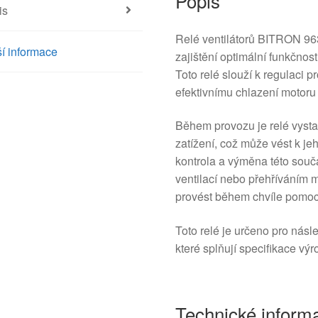
Popis
is
Relé ventilátorů BITRON 96
í informace
zajištění optimální funkčnos
Toto relé slouží k regulaci p
efektivnímu chlazení motoru 
Během provozu je relé vyst
zatížení, což může vést k j
kontrola a výměna této sou
ventilací nebo přehříváním m
provést během chvíle pomocí
Toto relé je určeno pro násl
které splňují specifikace vý
Technické inform