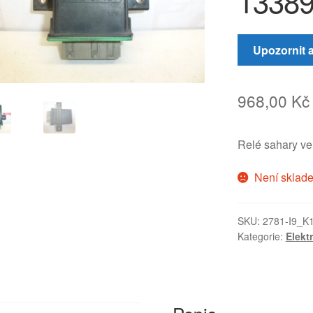
1338
Upozornit 
968,00
Kč
Relé sahary v
Není sklad
SKU:
2781-I9_K
Kategorie:
Elekt