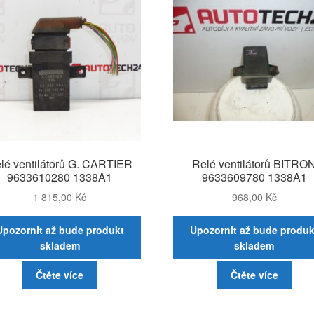
lé ventilátorů G. CARTIER
Relé ventilátorů BITRO
9633610280 1338A1
9633609780 1338A1
1 815,00
Kč
968,00
Kč
Upozornit až bude produkt
Upozornit až bude produk
skladem
skladem
Čtěte více
Čtěte více