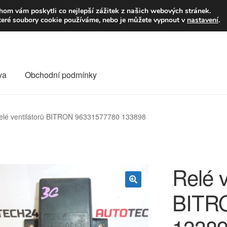
9,-Kč
Volejte p
om vám poskytli co nejlepší zážitek z našich webových stránek.
teré soubory cookie používáme, nebo je můžete vypnout v
nastavení
.
va
Obchodní podmínky
va
Kontakt
Košík
Můj účet
O nás
Obchodní podmínky
elé ventilátorů BITRON 96331577780 133898
Reklamace
Reklamační řád
Vrakoviště Citroën
Relé v
BITR
🔍