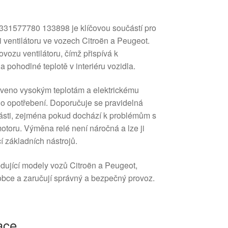
331577780 133898 je klíčovou součástí pro
ti ventilátoru ve vozech Citroën a Peugeot.
rovozu ventilátoru, čímž přispívá k
a pohodlné teplotě v interiéru vozidla.
aveno vysokým teplotám a elektrickému
eho opotřebení. Doporučuje se pravidelná
části, zejména pokud dochází k problémům s
otoru. Výměna relé není náročná a lze ji
 základních nástrojů.
edující modely vozů Citroën a Peugeot,
robce a zaručují správný a bezpečný provoz.
ace