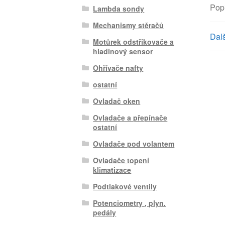
Pop
Lambda sondy
Mechanismy stěračů
Dalš
Motůrek odstřikovače a
hladinový sensor
Ohřívače nafty
ostatní
Ovladač oken
Ovladače a přepínače
ostatní
Ovladače pod volantem
Ovladače topení
klimatizace
Podtlakové ventily
Potenciometry , plyn.
pedály