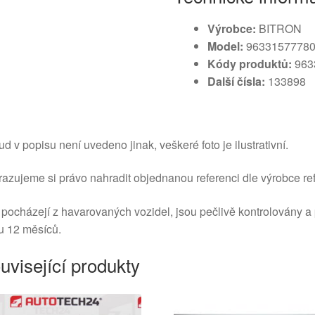
Výrobce:
BITRON
Model:
96331577780
Kódy produktů:
963
Další čísla:
133898
d v popisu není uvedeno jinak, veškeré foto je ilustrativní.
azujeme si právo nahradit objednanou referenci dle výrobce ref
 pocházejí z havarovaných vozidel, jsou pečlivě kontrolovány a
u 12 měsíců.
uvisející produkty