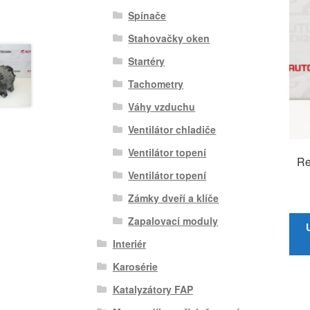
Spínače
Stahovačky oken
Startéry
Tachometry
Váhy vzduchu
Ventilátor chladiče
Ventilátor topení
Re
Ventilátor topení
Zámky dveří a klíče
Zapalovací moduly
Interiér
Karosérie
Katalyzátory FAP