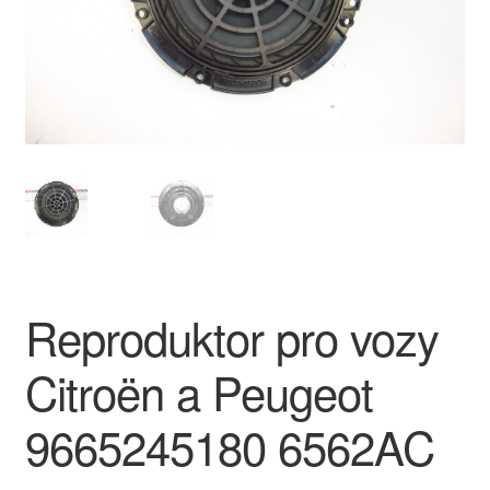
O nás
Obchodní podmínky
Ochrana osobních údajů
Platby
Pokladna
Reproduktor pro vozy
Reklamace
Citroën a Peugeot
Reklamační řád
9665245180 6562AC
Vrakoviště Citroën