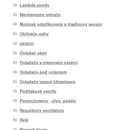
Lambda sondy
Mechanismy stěračů
Motůrek odstřikovače a hladinový sensor
Ohřívače nafty
ostatní
Ovladač oken
Ovladače a přepínače ostatní
Ovladače pod volantem
Ovladače topení klimatizace
Podtlakové ventily
Potenciometry , plyn. pedály
Regulátory ventilátoru
Relé
Reproduktory