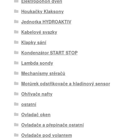
Elektropohon dveří
Houkačky Klaksony
Jednotka HYDROAKTIV
Kabelové svazky
Klapky sání
Kondenzátor START STOP
Lambda sondy
Mechanismy stěračů
Motůrek odstřikovače a hladinový sensor
Ohřívače nafty
ostatní
Ovladač oken
Ovladače a přepínače ostatní
Ovladače pod volantem