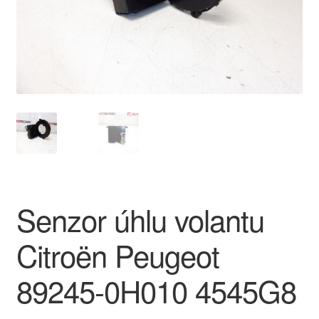
O nás
Obchodní podmínky
Ochrana osobních údajů
Platby
Pokladna
Senzor úhlu volantu
Reklamace
Citroën Peugeot
Reklamační řád
89245-0H010 4545G8
Vrakoviště Citroën