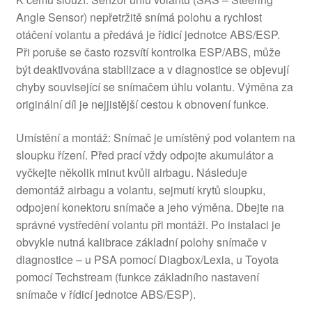
Angle Sensor) nepřetržitě snímá polohu a rychlost
otáčení volantu a předává je řídicí jednotce ABS/ESP.
Při poruše se často rozsvítí kontrolka ESP/ABS, může
být deaktivována stabilizace a v diagnostice se objevují
chyby související se snímačem úhlu volantu. Výměna za
originální díl je nejjistější cestou k obnovení funkce.
Umístění a montáž: Snímač je umístěný pod volantem na
sloupku řízení. Před prací vždy odpojte akumulátor a
vyčkejte několik minut kvůli airbagu. Následuje
demontáž airbagu a volantu, sejmutí krytů sloupku,
odpojení konektoru snímače a jeho výměna. Dbejte na
správné vystředění volantu při montáži. Po instalaci je
obvykle nutná kalibrace základní polohy snímače v
diagnostice – u PSA pomocí Diagbox/Lexia, u Toyota
pomocí Techstream (funkce základního nastavení
snímače v řídicí jednotce ABS/ESP).