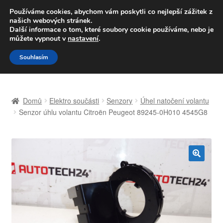
DOPRAVA od 139,-Kč
Používáme cookies, abychom vám poskytli co nejlepší zážitek z
našich webových stránek.
Volejte po-pá 9-16 704 494 494
Další informace o tom, které soubory cookie používáme, nebo je
můžete vypnout v
nastavení
.
Přeskočit
Přejít
Menu
Souhlasím
na
k
navigaci
obsahu
Úvodní stránka
webu
Domů
Elektro součásti
Senzory
Úhel natočení volantu
Celosvětová doprava
Senzor úhlu volantu Citroën Peugeot 89245-0H010 4545G8
Doprava
Kontakt
🔍
Košík
Můj účet