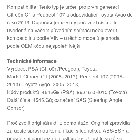
Kompatibilita: Tento typ je určen pro první generaci
Citroën C1 a Peugeot 107 a odpovídající Toyota Aygo do
roku 2013. Doporučujeme vždy porovnat čísla dílu
uvedená na vašem původním snímači nebo ověřit
kompatibilitu podle VIN – u těchto modelů je shoda
podle OEM kódu nejspolehlivější.
Technické informace
Výrobce: PSA (Citroën/Peugeot), Toyota
Model: Citroën C1 (2005–2013), Peugeot 107 (2005–
2013), Toyota Aygo (2005–2013)
Kódy produktů: 4545G8 (PSA), 89245-0H010 (Toyota)
Další čísla: 4545.G8; označení SAS (Steering Angle
Sensor)
Proč zvolit originální díl z demontáže: Originál zpravidla
zaručuje správnou komunikaci s jednotkou ABS/ESP a
přesné snímání bez nutnosti úprav. U těchto vozů se