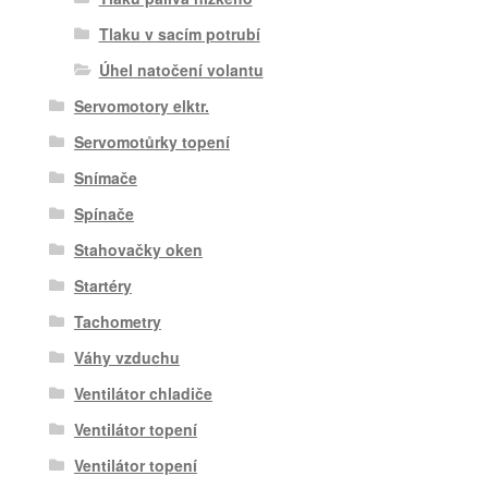
Tlaku v sacím potrubí
Úhel natočení volantu
Servomotory elktr.
Servomotůrky topení
Snímače
Spínače
Stahovačky oken
Startéry
Tachometry
Váhy vzduchu
Ventilátor chladiče
Ventilátor topení
Ventilátor topení