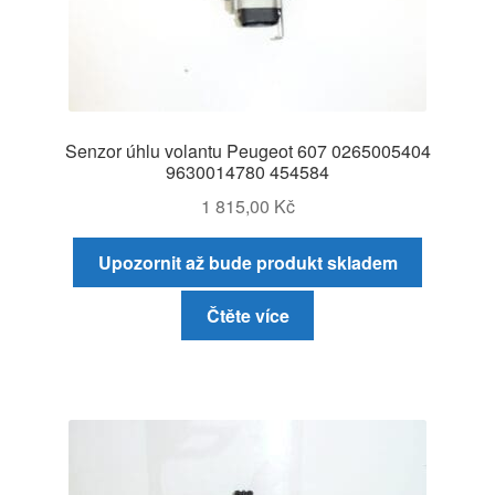
Senzor úhlu volantu Peugeot 607 0265005404
9630014780 454584
1 815,00
Kč
Upozornit až bude produkt skladem
Čtěte více