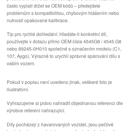
často vyplatí držet se OEM kódů – předejdete
problémům s kompatibilitou, chybovým hlášením nebo
nutností opakované kalibrace.
Tip pro rychlé dohledání: Hledáte-li konkrétní díl,
používejte v dotazu přímo OEM čísla 4545G8 / 4545.G8
nebo 89245-0H010 společně s označením modelu (C1,
107, Aygo). Výrazně to urychlí správné spárování dílu s
vaším vozem.
Pokud v popisu není uvedeno jinak, veškeré foto je
ilustrativní.
Vyhrazujeme si právo nahradit objednanou referenci dle
výrobce referení nahrazující.
Díly pocházejí z havarovaných vozidel, jsou pečlivě