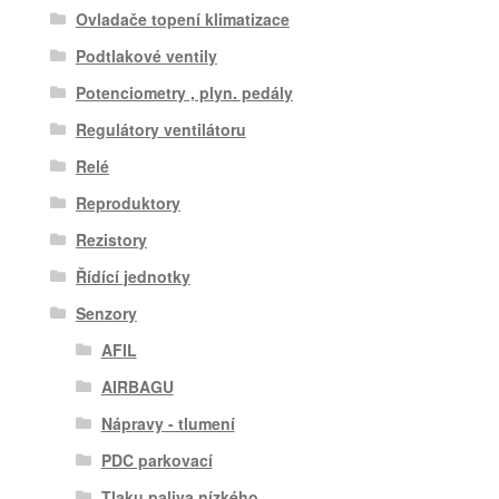
Ovladače topení klimatizace
Podtlakové ventily
Potenciometry , plyn. pedály
Regulátory ventilátoru
Relé
Reproduktory
Rezistory
Řídící jednotky
Senzory
AFIL
AIRBAGU
Nápravy - tlumení
PDC parkovací
Tlaku paliva nízkého