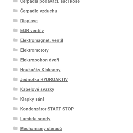
Čerpadla podávací, sací koše
Čerpadlo vzduchu
Displaye
EGR ventily
Elektromagnet. ventil
Elektromotory
Elektropohon dveří
Houkačky Klaksony
Jednotka HYDROAKTIV
Kabelové svazky
Klapky sání
Kondenzátor START STOP
Lambda sondy
Mechanismy stěračů