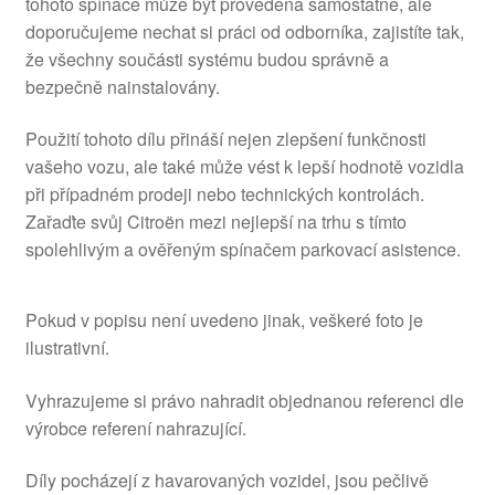
tohoto spínače může být provedena samostatně, ale
doporučujeme nechat si práci od odborníka, zajistíte tak,
že všechny součásti systému budou správně a
bezpečně nainstalovány.
Použití tohoto dílu přináší nejen zlepšení funkčnosti
vašeho vozu, ale také může vést k lepší hodnotě vozidla
při případném prodeji nebo technických kontrolách.
Zařaďte svůj Citroën mezi nejlepší na trhu s tímto
spolehlivým a ověřeným spínačem parkovací asistence.
Pokud v popisu není uvedeno jinak, veškeré foto je
ilustrativní.
Vyhrazujeme si právo nahradit objednanou referenci dle
výrobce referení nahrazující.
Díly pocházejí z havarovaných vozidel, jsou pečlivě