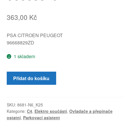
363,00
Kč
PSA CITROEN PEUGEOT
96668829ZD
1 skladem
Spínač
Přidat do košíku
parkovací
asistent
Citroën
C4
SKU:
8681-N6_K25
Kategorie:
C4
,
Elektro součásti
,
Ovladače a přepínače
II
ostatní
,
Parkovací asistent
96668829ZD
množství