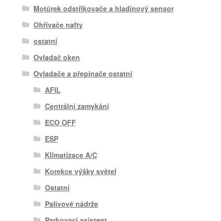
Motůrek odstřikovače a hladinový sensor
Ohřívače nafty
ostatní
Ovladač oken
Ovladače a přepínače ostatní
AFIL
Centrální zamykání
ECO OFF
ESP
Klimatizace A/C
Korekce výšky světel
Ostatní
Palivové nádrže
Parkovací asistent