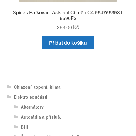
Spínač Parkovací Asistent Citroën C4 96476639XT
6590F3
363,00
Kč
Přidat do košíku
Chlazení, topení, klima
Elektro součásti
Alternátory
Autorádia a přísluš.
BHI