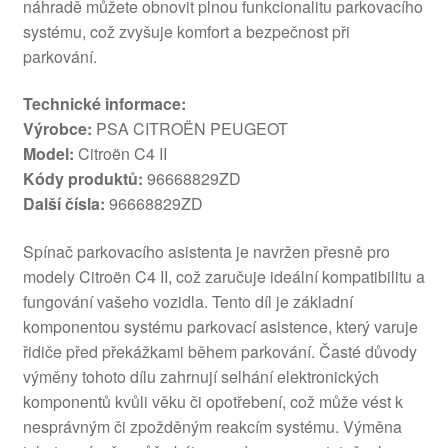
náhradě můžete obnovit plnou funkcionalitu parkovacího
systému, což zvyšuje komfort a bezpečnost při
parkování.
Technické informace:
Výrobce:
PSA CITROËN PEUGEOT
Model:
Citroën C4 II
Kódy produktů:
96668829ZD
Další čísla:
96668829ZD
Spínač parkovacího asistenta je navržen přesně pro
modely Citroën C4 II, což zaručuje ideální kompatibilitu a
fungování vašeho vozidla. Tento díl je základní
komponentou systému parkovací asistence, který varuje
řidiče před překážkami během parkování. Časté důvody
výměny tohoto dílu zahrnují selhání elektronických
komponentů kvůli věku či opotřebení, což může vést k
nesprávným či zpožděným reakcím systému. Výměna