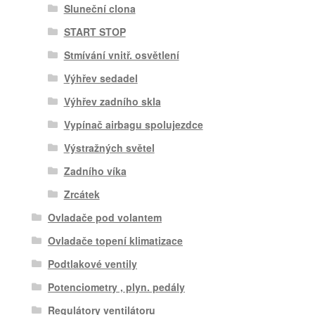
Sluneční clona
START STOP
Stmívání vnitř. osvětlení
Výhřev sedadel
Výhřev zadního skla
Vypínač airbagu spolujezdce
Výstražných světel
Zadního víka
Zrcátek
Ovladače pod volantem
Ovladače topení klimatizace
Podtlakové ventily
Potenciometry , plyn. pedály
Regulátory ventilátoru