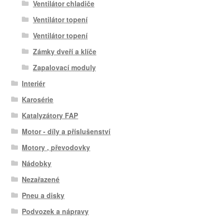
Ventilátor chladiče
Ventilátor topení
Ventilátor topení
Zámky dveří a klíče
Zapalovací moduly
Interiér
Karosérie
Katalyzátory FAP
Motor - díly a příslušenství
Motory , převodovky
Nádobky
Nezařazené
Pneu a disky
Podvozek a nápravy