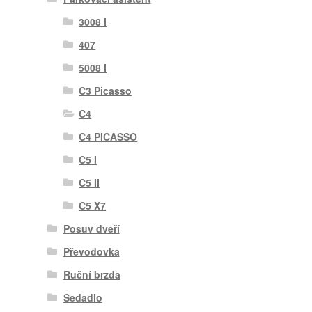
3008 I
407
5008 I
C3 Picasso
C4
C4 PICASSO
C5 I
C5 II
C5 X7
Posuv dveří
Převodovka
Ruční brzda
Sedadlo