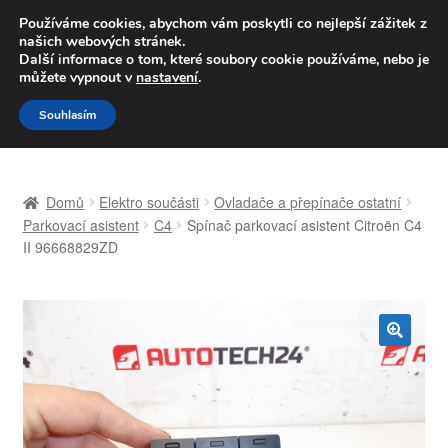
DOPRAVA od 139,-Kč
Používáme cookies, abychom vám poskytli co nejlepší zážitek z
našich webových stránek.
Volejte po-pá 9-16 704 494 494
Další informace o tom, které soubory cookie používáme, nebo je
můžete vypnout v
nastavení
.
Přeskočit
Přejít
Menu
Souhlasím
na
k
navigaci
obsahu
Úvodní stránka
webu
Domů
Elektro součásti
Ovladače a přepínače ostatní
Celosvětová doprava
Parkovací asistent
C4
Spínač parkovací asistent Citroën C4
II 96668829ZD
Doprava
Kontakt
🔍
Košík
Můj účet