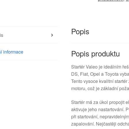
DS
1.2
ESM18E8
9674077280
Popis
množství
is
Popis produktu
í informace
Startér Valeo je ideálním ř
DS, Fiat, Opel a Toyota vy
Tento vysoce kvalitní startér 
motoru, což je základní pož
Startér má za úkol propojit 
aktivuje jeho nastartování. 
při startování, nepravidel
zapalování. Nejčastěji odcház