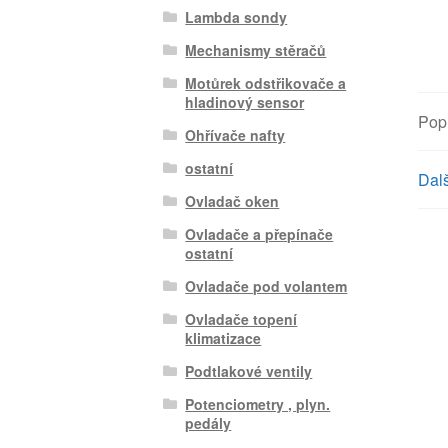
Lambda sondy
Mechanismy stěračů
Motůrek odstřikovače a
hladinový sensor
Pop
Ohřívače nafty
ostatní
Dalš
Ovladač oken
Ovladače a přepínače
ostatní
Ovladače pod volantem
Ovladače topení
klimatizace
Podtlakové ventily
Potenciometry , plyn.
pedály