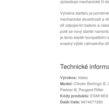
způsobuje mechanické či el
Výměna startéru je poměrně 
mechanické dovednosti a vh
díl odpojením baterie a ná
poté se nový startér namont
je tento startér kompatibil
snadný výběr náhradního díl
Technické inform
Výrobce:
Valeo
Model:
Citroën Berlingo III,
Partner III, Peugeot Rifter
Kódy produktů:
ESM18E8
Další čísla:
9674077280