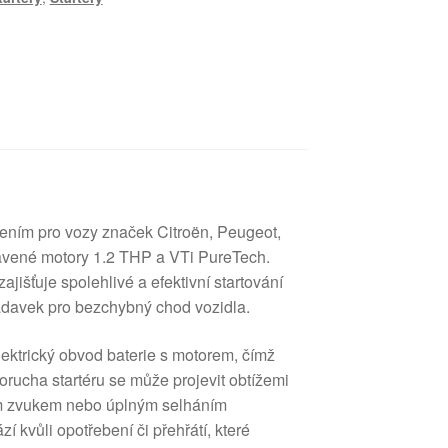
ešením pro vozy značek Citroën, Peugeot,
bavené motory 1.2 THP a VTi PureTech.
zajišťuje spolehlivé a efektivní startování
adavek pro bezchybný chod vozidla.
elektrický obvod baterie s motorem, čímž
Porucha startéru se může projevit obtížemi
ným zvukem nebo úplným selháním
í kvůli opotřebení či přehřátí, které