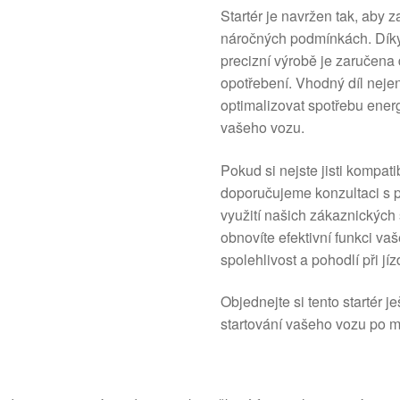
Startér je navržen tak, aby z
náročných podmínkách. Díky 
precizní výrobě je zaručena 
opotřebení. Vhodný díl nejen
optimalizovat spotřebu energ
vašeho vozu.
Pokud si nejste jisti kompat
doporučujeme konzultaci s
využití našich zákaznických 
obnovíte efektivní funkci va
spolehlivost a pohodlí při jíz
Objednejte si tento startér j
startování vašeho vozu po m