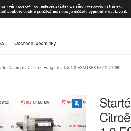
9,-Kč
Volejte p
om vám poskytli co nejlepší zážitek z našich webových stránek.
teré soubory cookie používáme, nebo je můžete vypnout v
nastavení
.
va
Obchodní podmínky
va
Kontakt
Košík
Můj účet
O nás
Obchodní podmínky
artér Valeo pro Citroën, Peugeot a DS 1.2 ESM18E8 9674077280
Reklamace
Reklamační řád
Vrakoviště Citroën
Starté
Citro
🔍