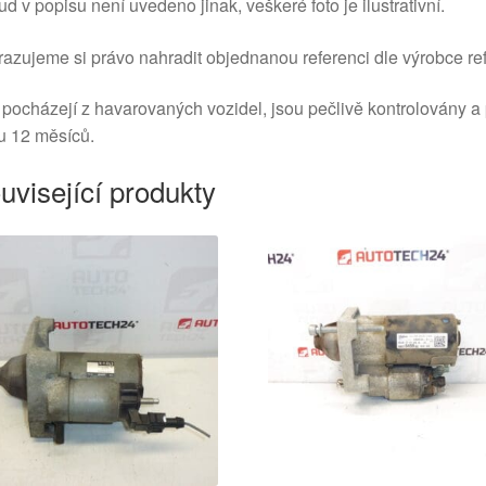
d v popisu není uvedeno jinak, veškeré foto je ilustrativní.
azujeme si právo nahradit objednanou referenci dle výrobce ref
 pocházejí z havarovaných vozidel, jsou pečlivě kontrolovány a
u 12 měsíců.
uvisející produkty