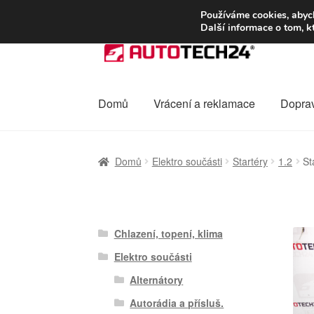
DOPRAVA od 13
Používáme cookies, abych
Další informace o tom, k
Přeskočit
Přejít
na
k
navigaci
obsahu
webu
Domů
Vrácení a reklamace
Dopra
Úvodní stránka
Celosvětová doprava
Dopra
Domů
Elektro součásti
Startéry
1.2
St
Ochrana osobních údajů
Platby
Pokladna
Chlazení, topení, klima
Elektro součásti
Alternátory
Autorádia a přísluš.