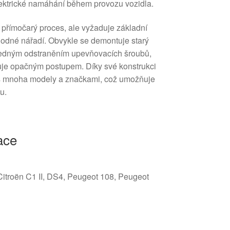
ektrické namáhání během provozu vozidla.
přímočarý proces, ale vyžaduje základní
odné nářadí. Obvykle se demontuje starý
sledným odstraněním upevňovacích šroubů,
uje opačným postupem. Díky své konstrukci
ní s mnoha modely a značkami, což umožňuje
u.
ace
 Citroën C1 II, DS4, Peugeot 108, Peugeot