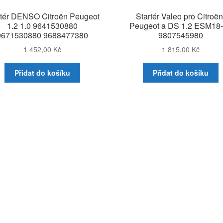
rtér DENSO Citroën Peugeot
Startér Valeo pro Citroën
1.2 1.0 9641530880
Peugeot a DS 1.2 ESM18
9671530880 9688477380
9807545980
1 452,00
Kč
1 815,00
Kč
Přidat do košíku
Přidat do košíku