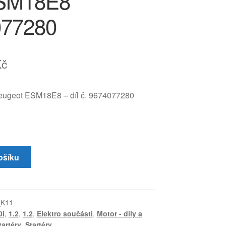
ESM18E8
077280
Kč
eugeot ESM18E8 – díl č. 9674077280
ošíku
_K11
0i
,
1.2
,
1.2
,
Elektro součásti
,
Motor - díly a
tartéry
,
Startéry