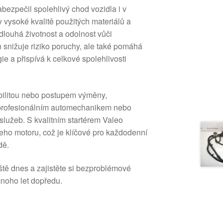
abezpečil spolehlivý chod vozidla i v
vysoké kvalitě použitých materiálů a
dlouhá životnost a odolnost vůči
 snižuje riziko poruchy, ale také pomáhá
ie a přispívá k celkové spolehlivosti
ibilitou nebo postupem výměny,
 profesionálním automechanikem nebo
služeb. S kvalitním startérem Valeo
šeho motoru, což je klíčové pro každodenní
dě.
eště dnes a zajistěte si bezproblémové
noho let dopředu.