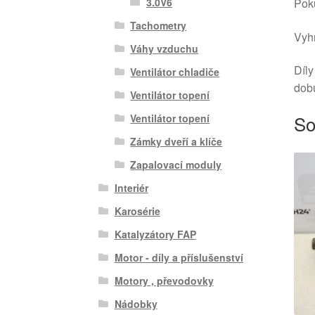
Poku
3.0V6
Tachometry
Vyhr
Váhy vzduchu
Díly
Ventilátor chladiče
dob
Ventilátor topení
So
Ventilátor topení
Zámky dveří a klíče
Zapalovací moduly
Interiér
Karosérie
Katalyzátory FAP
Motor - díly a příslušenství
Motory , převodovky
Nádobky