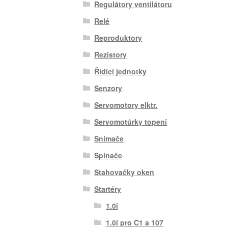
Regulátory ventilátoru
Relé
Reproduktory
Rezistory
Řídící jednotky
Senzory
Servomotory elktr.
Servomotůrky topení
Snímače
Spínače
Stahovačky oken
Startéry
1.0i
1.0i pro C1 a 107