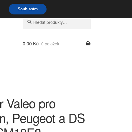
o-pá 9-16 704 494 494
Souhlasím
Hledat:
Hledat
0,00
Kč
0 položek
r Valeo pro
ën, Peugeot a DS