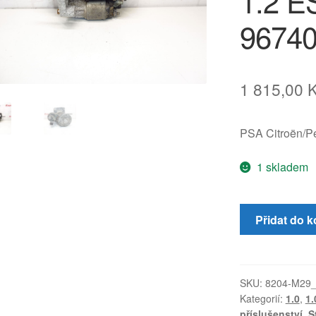
1.2 
9674
1 815,00
PSA Citroën/P
1 skladem
Startér
Přidat do k
Valeo
pro
Citroën,
Peugeot
SKU:
8204-M29
Kategorií:
1.0
,
1.
a
příslušenství
,
S