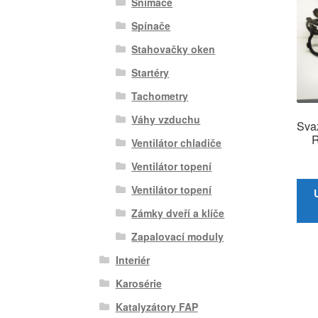
Snímače
Spínače
Stahovačky oken
Startéry
Tachometry
Váhy vzduchu
Sva
R
Ventilátor chladiče
Ventilátor topení
Ventilátor topení
Zámky dveří a klíče
Zapalovací moduly
Interiér
Karosérie
Katalyzátory FAP