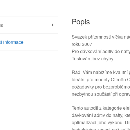
Popis
is
Svazek přítomnosti víčka ná
í informace
roku 2007
Pro dávkování aditiv do naft
Testován, bez chyby
Rádi Vám nabízíme kvalitní 
ideální pro modely Citroën 
požadavky pro bezproblémov
nezbytnou součástí při opra
Tento autodíl z kategorie el
dávkování aditiv do nafty, kt
optimalizaci jeho výkonu. Dí
technických závad, což zajiš