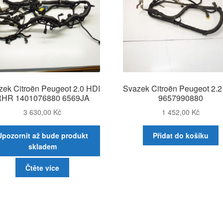
zek Citroën Peugeot 2.0 HDI
Svazek Citroën Peugeot 2.2
HR 1401076880 6569JA
9657990880
3 630,00
Kč
1 452,00
Kč
Upozornit až bude produkt
Přidat do košíku
skladem
Čtěte více