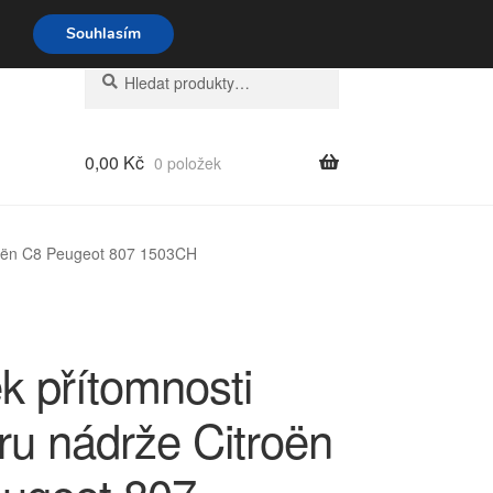
o-pá 9-16 704 494 494
Souhlasím
Hledat:
Hledat
0,00
Kč
0 položek
roën C8 Peugeot 807 1503CH
k přítomnosti
ru nádrže Citroën