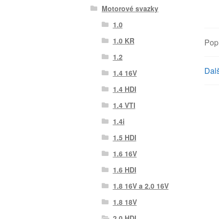
Motorové svazky
1.0
1.0 KR
Pop
1.2
Dalš
1.4 16V
1.4 HDI
1.4 VTI
1.4i
1.5 HDI
1.6 16V
1.6 HDI
1.8 16V a 2.0 16V
1.8 18V
2.0 HDI