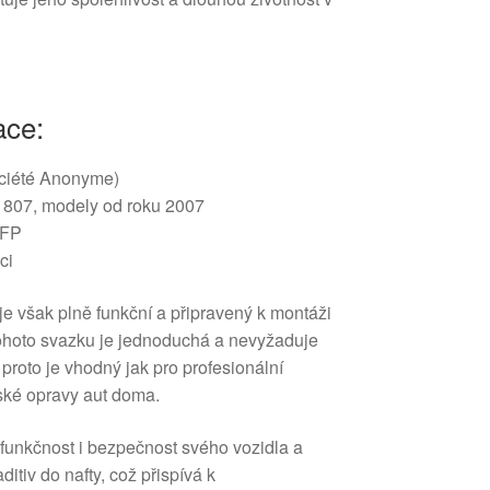
ace:
ciété Anonyme)
 807, modely od roku 2007
FP
ci
 je však plně funkční a připravený k montáži
tohoto svazku je jednoduchá a nevyžaduje
 proto je vhodný jak pro profesionální
lské opravy aut doma.
 funkčnost i bezpečnost svého vozidla a
ditiv do nafty, což přispívá k