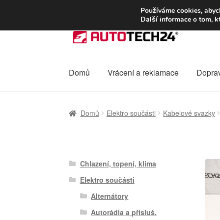
DOPRAVA od 13
Používáme cookies, abych
Další informace o tom, k
Přeskočit
Přejít
na
k
navigaci
obsahu
webu
Domů
Vrácení a reklamace
Dopra
Úvodní stránka
Celosvětová doprava
Dopra
Domů
Elektro součásti
Kabelové svazky
Ochrana osobních údajů
Platby
Pokladna
Chlazení, topení, klima
Elektro součásti
Alternátory
Autorádia a přísluš.