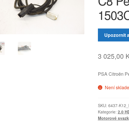
C8 Pe
1503
Upozornit 
3 025,00
PSA Citroën 
Není sklad
SKU:
6437-K12
Kategorie:
2.0 H
Motorové svazk