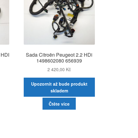
 HDI
Sada Citroën Peugeot 2.2 HDi
1498602080 656939
2 420,00
Kč
Upozornit až bude produkt
skladem
Čtěte více