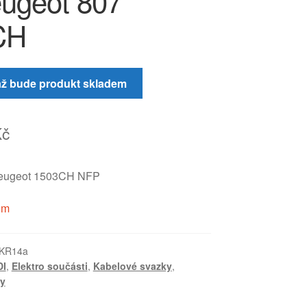
ugeot 807
CH
až bude produkt skladem
Kč
Peugeot 1503CH NFP
em
_KR14a
DI
,
Elektro součásti
,
Kabelové svazky
,
y