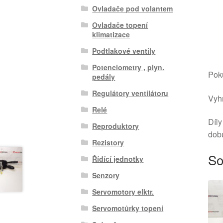
Ovladače pod volantem
Ovladače topení
klimatizace
Podtlakové ventily
Potenciometry , plyn.
Poku
pedály
Regulátory ventilátoru
Vyhr
Relé
Díly
Reproduktory
dob
Rezistory
So
Řídící jednotky
Senzory
Servomotory elktr.
Servomotůrky topení