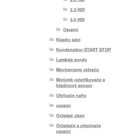
2.2 HDI
3.0 HDI
Ostatní
Klapky sání
Kondenzátor START STOP
Lambda sondy
Mechanismy stěračů
Motůrek odstřikovače a
hladinový sensor
Ohřívače nafty
ostatní
Ovladač oken
Ovladače a přepínače
ostatní