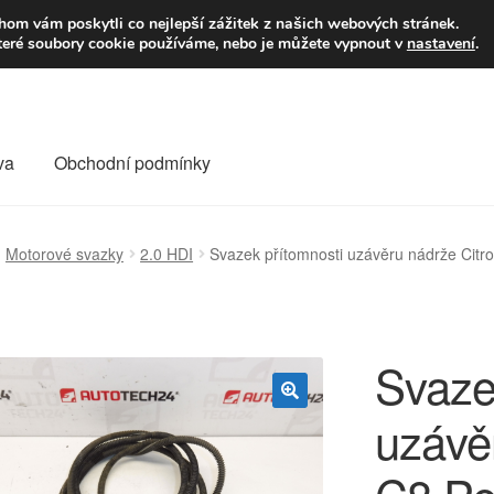
9,-Kč
Volejte p
om vám poskytli co nejlepší zážitek z našich webových stránek.
teré soubory cookie používáme, nebo je můžete vypnout v
nastavení
.
va
Obchodní podmínky
va
Kontakt
Košík
Můj účet
O nás
Obchodní podmínky
Motorové svazky
2.0 HDI
Svazek přítomnosti uzávěru nádrže Cit
Reklamace
Reklamační řád
Vrakoviště Citroën
Svaze
uzávě
🔍