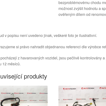
bezproblémovému chodu moto
možnost zvýšit hodnotu a sp
ověřeným dílem od renomov
d v popisu není uvedeno jinak, veškeré foto je ilustrativní.
azujeme si právo nahradit objednanou referenci dle výrobce ref
 pocházejí z havarovaných vozidel, jsou pečlivě kontrolovány a
u 12 měsíců.
uvisející produkty