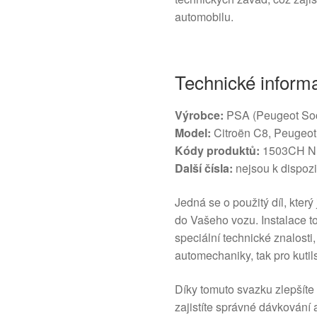
automobilu.
Technické inform
Výrobce:
PSA (Peugeot So
Model:
Citroën C8, Peugeot
Kódy produktů:
1503CH N
Další čísla:
nejsou k dispozi
Jedná se o použitý díl, který
do Vašeho vozu. Instalace 
speciální technické znalosti,
automechaniky, tak pro kuti
Díky tomuto svazku zlepšíte
zajistíte správné dávkování a