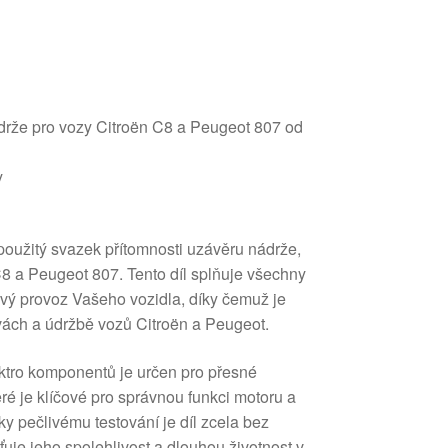
drže pro vozy Citroën C8 a Peugeot 807 od
y
použitý svazek přítomnosti uzávěru nádrže,
C8 a Peugeot 807. Tento díl splňuje všechny
ý provoz Vašeho vozidla, díky čemuž je
vách a údržbě vozů Citroën a Peugeot.
ektro komponentů je určen pro přesné
eré je klíčové pro správnou funkci motoru a
ky pečlivému testování je díl zcela bez
ťuje jeho spolehlivost a dlouhou životnost v