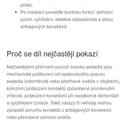
prvků.
Po instalaci proveďte kontrolu funkcí: seřízení
poloh, vyhřívání, detekce obsazenosti a stavu
airbagových konektorů.
Proč se díl nejčastěji pokazí
Nejčastějšími příčinami poruch svazku sedadla jsou
mechanické poškození od opakovaného posuvu
sedadla (odomítnuté nebo přetrhané vodiče v ohybech),
korozivní poškození kontaktů způsobené proniknutím
vlhkosti, poškození konektorů při neodborné demontáži
a opotřebení izolace. Také nárazy či nehody mohou
způsobit poruchu kontaktů u airbagových konektorů
nebo přerušené zemnicí vodiče.