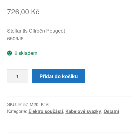
726,00
Kč
Stellantis Citroën Peugeot
6509J6
2 skladem
Svazek
Přidat do košíku
sedadla
(kabelový
svazek)
Citroën
SKU:
9157-M20_K16
Kategorie:
Elektro součásti
,
Kabelové svazky
,
Ostatní
C4
6509J6
množství