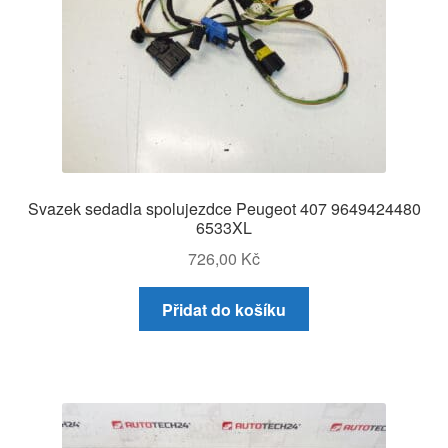
Svazek sedadla spolujezdce Peugeot 407 9649424480
6533XL
726,00
Kč
Přidat do košíku