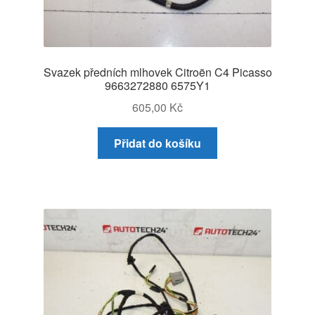
Svazek předních mlhovek Citroën C4 Picasso
9663272880 6575Y1
605,00
Kč
Přidat do košíku