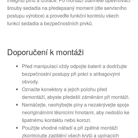
integritu pinů a izolace. Po montáži utáhněte upevňovací
šrouby sedadla na předepsaný moment (dle servisního
postupu výrobce) a proveďte funkční kontrolu všech
funkcí sedadla a bezpečnostních prvků.
Doporučení k montáži
Před manipulací vždy odpojte baterii a dodržujte
bezpečnostní postupy při práci s airbagovými
obvody.
Označte konektory a jejich polohu před
demontáží, abyste předešli záměnám při montáži.
Nemáčejte, neohýbejte piny a nezakrývejte spoje
neoriginálními těsnicími hmotami, aby nedošlo ke
špatnému kontaktu nebo korozi.
Použijte vhodné nářadí a při zpětné montáži
zkontrolujte zajištění všech krytů a upínacích