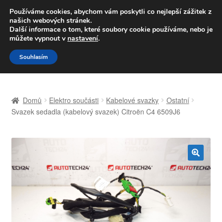
DOPRAVA od 139,-Kč
Používáme cookies, abychom vám poskytli co nejlepší zážitek z
našich webových stránek.
Volejte po-pá 9-16 704 494 494
Další informace o tom, které soubory cookie používáme, nebo je
můžete vypnout v
nastavení
.
Přeskočit
Přejít
Menu
Souhlasím
na
k
navigaci
obsahu
Úvodní stránka
webu
Domů
Elektro součásti
Kabelové svazky
Ostatní
Celosvětová doprava
Svazek sedadla (kabelový svazek) Citroën C4 6509J6
Doprava
Kontakt
🔍
Košík
Můj účet