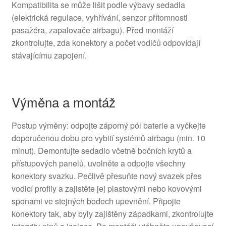
Kompatibilita se může lišit podle výbavy sedadla
(elektrická regulace, vyhřívání, senzor přítomnosti
pasažéra, zapalovače airbagu). Před montáží
zkontrolujte, zda konektory a počet vodičů odpovídají
stávajícímu zapojení.
Výměna a montáž
Postup výměny: odpojte záporný pól baterie a vyčkejte
doporučenou dobu pro vybití systémů airbagu (min. 10
minut). Demontujte sedadlo včetně bočních krytů a
přístupových panelů, uvolněte a odpojte všechny
konektory svazku. Pečlivě přesuňte nový svazek přes
vodicí profily a zajistěte jej plastovými nebo kovovými
sponami ve stejných bodech upevnění. Připojte
konektory tak, aby byly zajištěny západkami, zkontrolujte