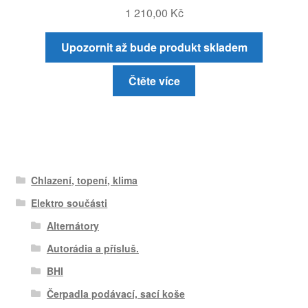
1 210,00
Kč
Upozornit až bude produkt skladem
Čtěte více
Chlazení, topení, klima
Elektro součásti
Alternátory
Autorádia a přísluš.
BHI
Čerpadla podávací, sací koše