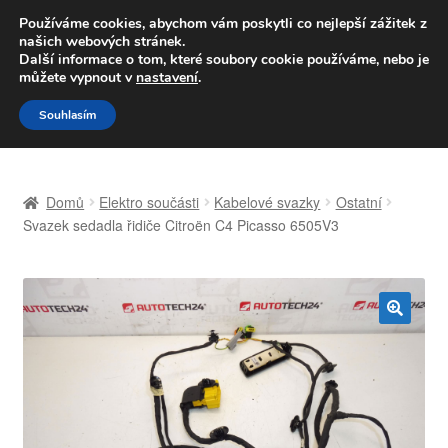
DOPRAVA od 139,-Kč
Používáme cookies, abychom vám poskytli co nejlepší zážitek z
našich webových stránek.
Volejte po-pá 9-16 704 494 494
Další informace o tom, které soubory cookie používáme, nebo je
můžete vypnout v
nastavení
.
Přeskočit
Přejít
Menu
Souhlasím
na
k
navigaci
obsahu
Úvodní stránka
webu
Domů
Elektro součásti
Kabelové svazky
Ostatní
Celosvětová doprava
Svazek sedadla řidiče Citroën C4 Picasso 6505V3
Doprava
Kontakt
🔍
Košík
Můj účet