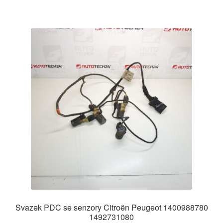
Svazek PDC se senzory Citroën Peugeot 1400988780
1492731080