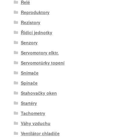
Relé
Reproduktory
Rezistory
Řídící jednotky
Senzory
Servomotory elktr.
Servomotůrky topení
Snímače
Spínače
Stahovačky oken
Startéry
Tachometry
Váhy vzduchu
Ventilátor chladiče