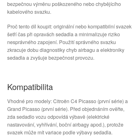
bezpečnou výměnu poškozeného nebo chybějícího
kabelového svazku.
Proč tento díl koupit: originální nebo kompatibilní svazek
šetří čas při opravách sedadla a minimalizuje riziko
nesprávného zapojení. Použití správného svazku
zkracuje dobu diagnostiky chyb airbagu a elektroniky
sedadla a zvyšuje bezpečnost provozu.
Kompatibilita
Vhodné pro modely: Citroën C4 Picasso (první série) a
Grand Picasso (první série). Před objednáním ověřte,
zda sedadlo vozu odpovídá výbavě (elektrické
nastavování, vyhřívání, boční airbagy apod.), protože
svazek může mít variace podle výbavy sedadla.