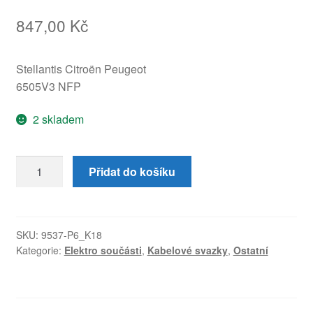
847,00
Kč
Stellantis Citroën Peugeot
6505V3 NFP
2 skladem
Svazek
Přidat do košíku
sedadla
řidiče
Citroën
C4
SKU:
9537-P6_K18
Kategorie:
Elektro součásti
,
Kabelové svazky
,
Ostatní
Picasso
6505V3
množství