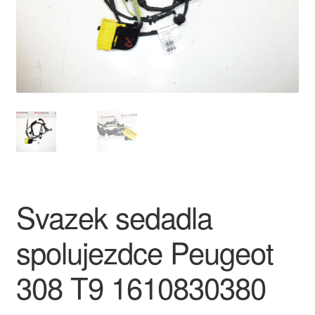
O nás
Obchodní podmínky
Ochrana osobních údajů
Platby
Pokladna
Svazek sedadla
Reklamace
spolujezdce Peugeot
Reklamační řád
308 T9 1610830380
Vrakoviště Citroën