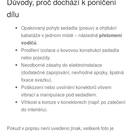
Důvody, proč dochází k poničení
dílu
Opakovaný pohyb sedadla (posuv) a ohýbání
kabeláže v jednom místě – následné
přelomení
vodičů
.
Prodření izolace o kovovou konstrukci sedadla
nebo pojezdy.
Neodborné zásahy do elektroinstalace
(dodatečné zapojování, nevhodné spojky, špatná
fixace svazku).
Poškození nebo uvolnění konektorů vlivem
vibrací a manipulace pod sedadlem.
Vlhkost a koroze v konektorech (např. po zatečení
do interiéru).
Pokud v popisu není uvedeno jinak, veškeré foto je