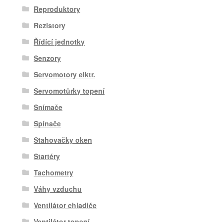
Reproduktory
Rezistory
Řídící jednotky
Senzory
Servomotory elktr.
Servomotůrky topení
Snímače
Spínače
Stahovačky oken
Startéry
Tachometry
Váhy vzduchu
Ventilátor chladiče
Ventilátor topení