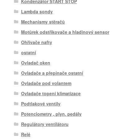
Kondenzátor START STOP
Lambda sondy
Mechanismy stěračů
Motůrek odstřikovače a hladinový sensor
Ohřívače nafty
ostatní
Ovladač oken
Ovladače a přepínače ostatní
Ovladače pod volantem
Ovladače topení klimatizace
Podtlakové ventily
Potenciometry , plyn. pedály
Regulátory ventilátoru
Relé