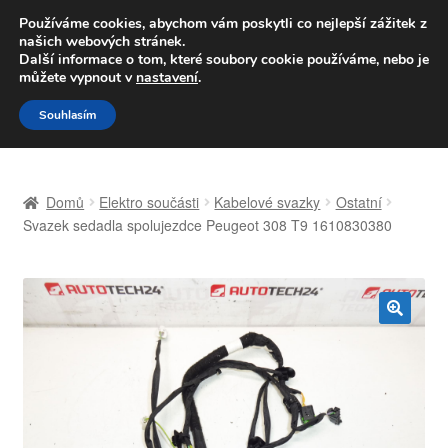
DOPRAVA od 139,-Kč
Používáme cookies, abychom vám poskytli co nejlepší zážitek z
našich webových stránek.
Volejte po-pá 9-16 704 494 494
Další informace o tom, které soubory cookie používáme, nebo je
můžete vypnout v
nastavení
.
Přeskočit
Přejít
Menu
Souhlasím
na
k
navigaci
obsahu
Úvodní stránka
webu
Domů
Elektro součásti
Kabelové svazky
Ostatní
Celosvětová doprava
Svazek sedadla spolujezdce Peugeot 308 T9 1610830380
Doprava
Kontakt
🔍
Košík
Můj účet