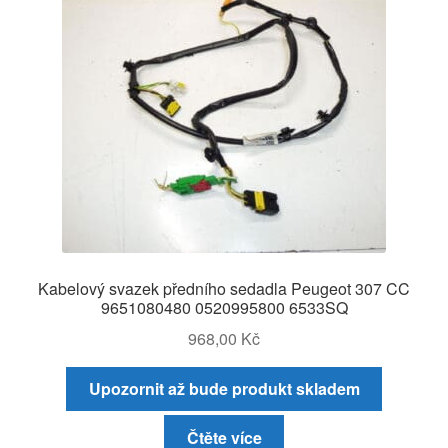
Kabelový svazek předního sedadla Peugeot 307 CC
9651080480 0520995800 6533SQ
968,00
Kč
Upozornit až bude produkt skladem
Čtěte více