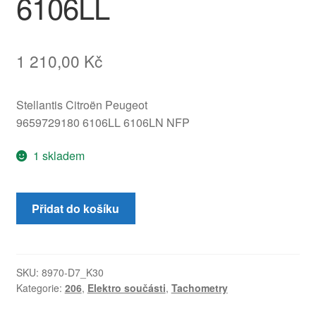
6106LL
1 210,00
Kč
Stellantis Citroën Peugeot
9659729180 6106LL 6106LN NFP
1 skladem
Tachometr
Přidat do košíku
budíky
Peugeot
206
66000
SKU:
8970-D7_K30
Kategorie:
206
,
Elektro součásti
,
Tachometry
km
9659729180