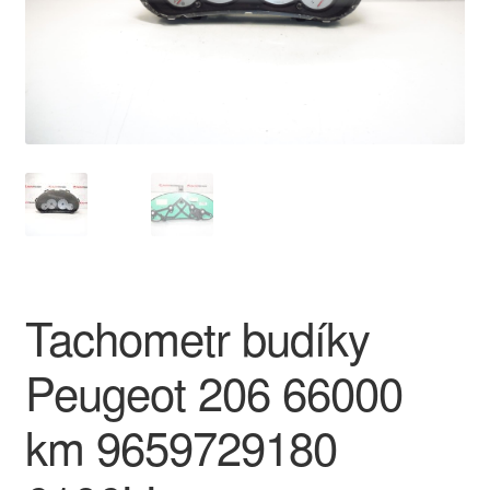
O nás
Obchodní podmínky
Ochrana osobních údajů
Platby
Pokladna
Tachometr budíky
Reklamace
Peugeot 206 66000
Reklamační řád
km 9659729180
Vrakoviště Citroën