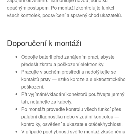
zapojení osvětlení). Namontujte novou jednotku
opačným postupem. Po montáži zkontrolujte funkci
všech kontrolek, podsvícení a správný chod ukazatelů.
Doporučení k montáži
Odpojte baterii před zahájením prací, abyste
předešli zkratu a poškození elektroniky.
Pracujte v suchém prostředí a nedotýkejte se
kontaktů prsty — riziko koroze a elektrostatického
poškození.
Při vyjímání/vkládání konektorů používejte jemný
tah, netahejte za kabely.
Po montáži proveďte kontrolu všech funkcí přes
palubní diagnostiku nebo vizuální kontrolou —
kontrolky, osvětlení a ukazatele otáček/rychlosti.
V případě pochybností svěřte montáž zkušenému