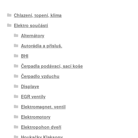
Chlazení, topení, klima
Elektro součásti
Alternátory
Autorádia a přísluš.
BHI
Čerpadla podávací, sací koše
Čerpadlo vzduchu
Displaye
EGR ventily
Elektromagnet. ventil
Elektromotory
Elektropohon dveří
Houkačky Klaksony