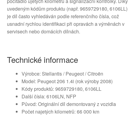
počítadlo ujetých kilometrů a signalizační kontrolky. Díky
uvedeným kódům produktu (např. 9659729180, 6106LL)
je díl často vyhledáván podle referenčního čísla, což
usnadní rychlou identifikaci při opravách a výměnách v
servisech nebo domácích dílnách.
Technické informace
Výrobce: Stellantis / Peugeot / Citroën
Model: Peugeot 206 1.4i (rok výroby 2008)
Kódy produktů: 9659729180, 6106LL
Další čísla: 6106LN, NFP
Původ: Originální díl demontovaný z vozidla
Počet najetých kilometrů: 66 000 km