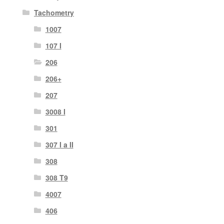
Tachometry
1007
107 I
206
206+
207
3008 I
301
307 I a II
308
308 T9
4007
406