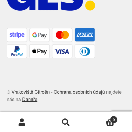
©
Vrakoviště Citroën
-
Ochrana osobních údajů
najdete
nás na
Damiře
0
Hledat:
Hledat