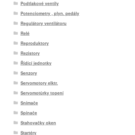
Podtlakové ventily
Potenciometry , plyn. pedály
Regulátory ventilátoru
Relé
Reproduktory
Rezistory
Řídící jednotky
Senzory
Servomotory elktr.
Servomotůrky topení
Snímače
Spínače
Stahovačky oken
Startéry