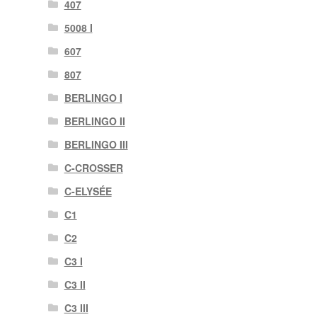
407
5008 I
607
807
BERLINGO I
BERLINGO II
BERLINGO III
C-CROSSER
C-ELYSÉE
C1
C2
C3 I
C3 II
C3 III