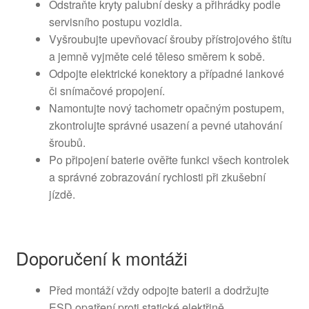
Odstraňte kryty palubní desky a přihrádky podle
servisního postupu vozidla.
Vyšroubujte upevňovací šrouby přístrojového štítu
a jemně vyjměte celé těleso směrem k sobě.
Odpojte elektrické konektory a případné lankové
či snímačové propojení.
Namontujte nový tachometr opačným postupem,
zkontrolujte správné usazení a pevné utahování
šroubů.
Po připojení baterie ověřte funkci všech kontrolek
a správné zobrazování rychlosti při zkušební
jízdě.
Doporučení k montáži
Před montáží vždy odpojte baterii a dodržujte
ESD opatření proti statické elektřině.