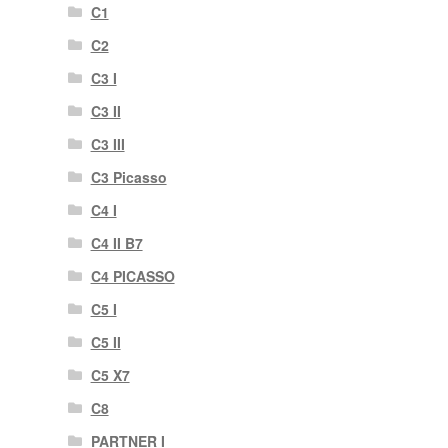
C1
C2
C3 I
C3 II
C3 III
C3 Picasso
C4 I
C4 II B7
C4 PICASSO
C5 I
C5 II
C5 X7
C8
PARTNER I