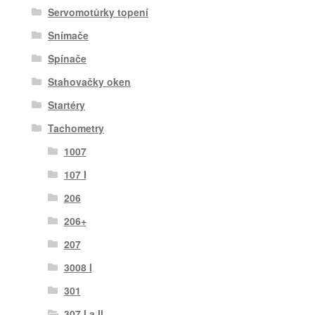
Servomotůrky topení
Snímače
Spínače
Stahovačky oken
Startéry
Tachometry
1007
107 I
206
206+
207
3008 I
301
307 I a II