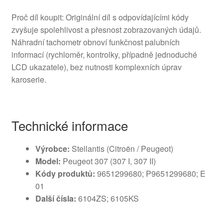
Proč díl koupit: Originální díl s odpovídajícími kódy
zvyšuje spolehlivost a přesnost zobrazovaných údajů.
Náhradní tachometr obnoví funkčnost palubních
informací (rychloměr, kontrolky, případně jednoduché
LCD ukazatele), bez nutnosti komplexních úprav
karoserie.
Technické informace
Výrobce:
Stellantis (Citroën / Peugeot)
Model:
Peugeot 307 (307 I, 307 II)
Kódy produktů:
9651299680; P9651299680; E
01
Další čísla:
6104ZS; 6105KS