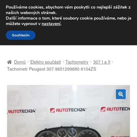
DOPRAVA od 139,-Kč
Používáme cookies, abychom vám poskytli co nejlepší zážitek z
našich webových stránek.
Volejte po-pá 9-16 704 494 494
Další informace o tom, které soubory cookie používáme, nebo je
můžete vypnout v
nastavení
.
Přeskočit
Přejít
Menu
Souhlasím
na
k
navigaci
obsahu
Úvodní stránka
webu
Domů
Elektro součásti
Tachometry
307 I a II
Celosvětová doprava
Tachometr Peugeot 307 9651299680 6104ZS
Doprava
Kontakt
🔍
Košík
Můj účet