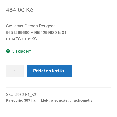
484,00
Kč
Stellantis Citroën Peugeot
9651299680 P9651299680 E 01
6104ZS 6105KS
3 skladem
Tachometr
Přidat do košíku
Peugeot
307
9651299680
6104ZS
SKU:
2962-F4_K21
Kategorie:
307 I a II
,
Elektro součásti
,
Tachometry
množství