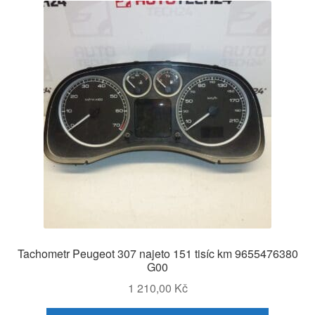
Tachometr Peugeot 307 najeto 151 tisíc km 9655476380
G00
1 210,00
Kč