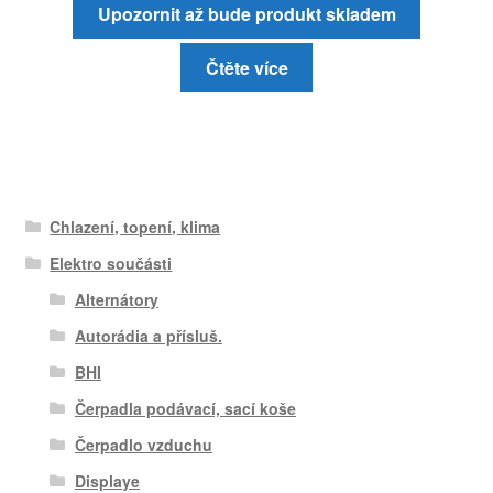
Upozornit až bude produkt skladem
Čtěte více
Chlazení, topení, klima
Elektro součásti
Alternátory
Autorádia a přísluš.
BHI
Čerpadla podávací, sací koše
Čerpadlo vzduchu
Displaye