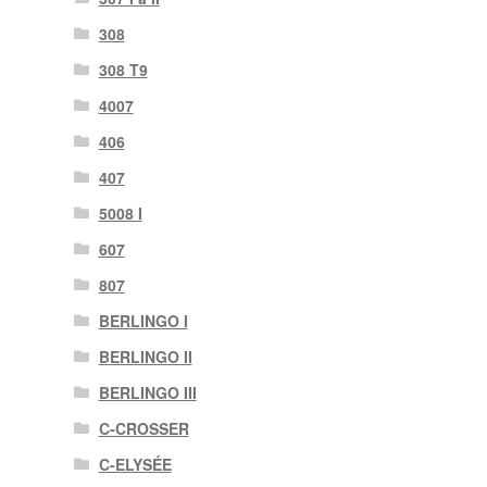
308
308 T9
4007
406
407
5008 I
607
807
BERLINGO I
BERLINGO II
BERLINGO III
C-CROSSER
C-ELYSÉE