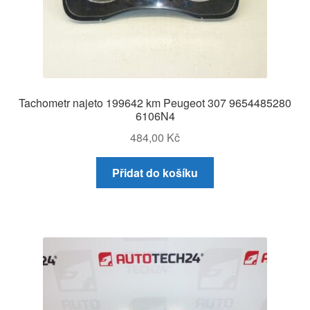
Tachometr najeto 199642 km Peugeot 307 9654485280
6106N4
484,00
Kč
Přidat do košíku