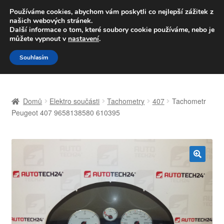
DOPRAVA od 139,-Kč
Používáme cookies, abychom vám poskytli co nejlepší zážitek z
našich webových stránek.
Volejte po-pá 9-16 704 494 494
Další informace o tom, které soubory cookie používáme, nebo je
můžete vypnout v
nastavení
.
Přeskočit
Přejít
Menu
Souhlasím
na
k
navigaci
obsahu
Úvodní stránka
webu
Domů
Elektro součásti
Tachometry
407
Tachometr
Celosvětová doprava
Peugeot 407 9658138580 610395
Doprava
Kontakt
🔍
Košík
Můj účet