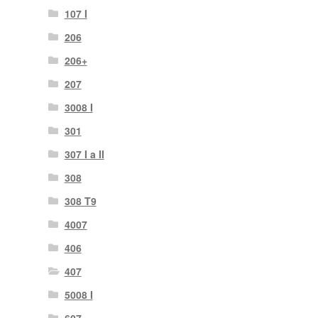
107 I
206
206+
207
3008 I
301
307 I a II
308
308 T9
4007
406
407
5008 I