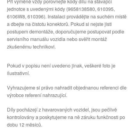
Při výměně vždy porovnejte kódy dílu na stávající
jednotce s uvedenými kódy (9658138580, 610395,
6106W8, 610396). Instalaci provádějte na suchém místě
a dbejte na čistotu konektorů. Pokud si nejste jisti
postupem demontáže, doporučujeme postupovat podle
servisního manuálu vozidla nebo svěřit montáž
zkušenému technikovi.
Pokud v popisu není uvedeno jinak, veškeré foto je
ilustrativní.
Vyhrazujeme si právo nahradit objednanou referenci dle
výrobce referení nahrazující.
Díly pocházejí z havarovaných vozidel, jsou pečlivě
kontrolovány a poskytujeme na ně záruku funkčnosti po
dobu 12 měsíců.