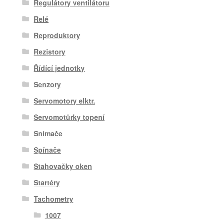
Regulátory ventilátoru
Relé
Reproduktory
Rezistory
Řídící jednotky
Senzory
Servomotory elktr.
Servomotůrky topení
Snímače
Spínače
Stahovačky oken
Startéry
Tachometry
1007