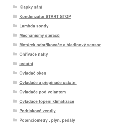
Klapky sání
Kondenzátor START STOP
Lambda sondy
Mechanismy stěračů
Motůrek odstřikovače a hladinový sensor
Ohřívače nafty
ostatní
Ovladač oken
Ovladače a přepínače ostatní
Ovladače pod volantem
Ovladače topení klimatizace
Podtlakové ventily
Potenciometry , plyn. pedály