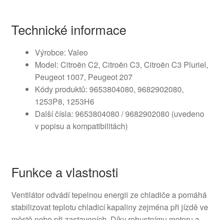
Technické informace
Výrobce: Valeo
Model: Citroën C2, Citroën C3, Citroën C3 Pluriel,
Peugeot 1007, Peugeot 207
Kódy produktů: 9653804080, 9682902080,
1253P8, 1253H6
Další čísla: 9653804080 / 9682902080 (uvedeno
v popisu a kompatibilitách)
Funkce a vlastnosti
Ventilátor odvádí tepelnou energii ze chladiče a pomáhá
stabilizovat teplotu chladicí kapaliny zejména při jízdě ve
městě nebo při zastaveních. Díky robustnímu motoru a