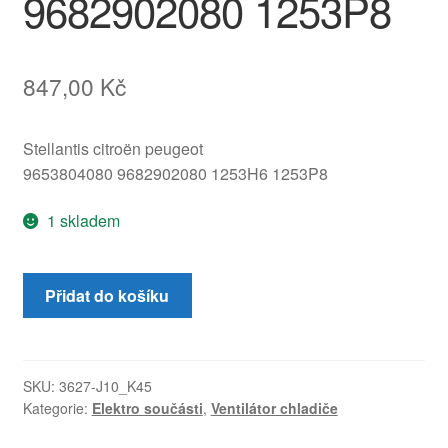
9682902080 1253P8
847,00
Kč
Stellantis citroën peugeot
9653804080 9682902080 1253H6 1253P8
1 skladem
Ventilátor
Přidat do košíku
chladiče
Citroën
Peugeot
9653804080
SKU:
3627-J10_K45
Kategorie:
Elektro součásti
,
Ventilátor chladiče
9682902080
1253P8