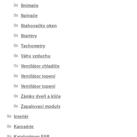
Snímače
Spínače
Stahovačky oken
Startéry
Tachometry
Váhy vzduchu
Ventilátor chladiče
Ventilátor topení
Ventilátor topení
Zámky dveří a klíče
Zapalovací moduly
Interiér
Karosérie
Katalyzátory FAP