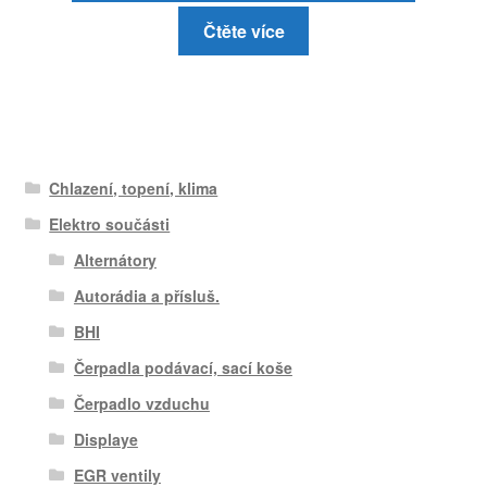
Čtěte více
Chlazení, topení, klima
Elektro součásti
Alternátory
Autorádia a přísluš.
BHI
Čerpadla podávací, sací koše
Čerpadlo vzduchu
Displaye
EGR ventily