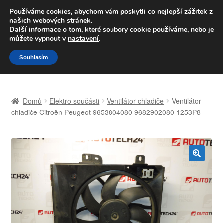
DOPRAVA od 139,-Kč
Používáme cookies, abychom vám poskytli co nejlepší zážitek z
našich webových stránek.
Volejte po-pá 9-16 704 494 494
Další informace o tom, které soubory cookie používáme, nebo je
můžete vypnout v
nastavení
.
Přeskočit
Přejít
Menu
Souhlasím
na
k
navigaci
obsahu
Úvodní stránka
webu
Domů
Elektro součásti
Ventilátor chladiče
Ventilátor
Celosvětová doprava
chladiče Citroën Peugeot 9653804080 9682902080 1253P8
Doprava
Kontakt
🔍
Košík
Můj účet