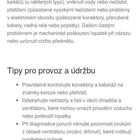
kartáčů (u některých typů), vniknutí vody nebo nečistot,
přetížení způsobené vysokými teplotami nebo problémy
v elektrickém obvodu (poškozené konektory, přerušené
kabely, vadný relé nebo pojistky). Dalším častým
problémem je mechanické poškození lopatek při nárazu
nebo uvíznutí cizího předmětu.
Tipy pro provoz a údržbu
Pravidelně kontrolujte konektory a kabeláž na
známky koroze nebo přehřátí.
Odstraňujte nečistoty a listí v okolí chladiče a
ventilátoru, které mohou omezit proudění vzduchu
nebo poškodit lopatky.
Při diagnostice poruch věnujte pozornost zvukům
z oblasti ventilátoru (vrzání, drhnutí), které indikují
opotřebení ložisek.