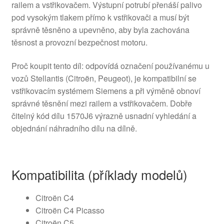
railem a vstřikovačem. Výstupní potrubí přenáší palivo
pod vysokým tlakem přímo k vstřikovači a musí být
správně těsněno a upevněno, aby byla zachována
těsnost a provozní bezpečnost motoru.
Proč koupit tento díl: odpovídá označení používanému u
vozů Stellantis (Citroën, Peugeot), je kompatibilní se
vstřikovacím systémem Siemens a při výměně obnoví
správné těsnění mezi railem a vstřikovačem. Dobře
čitelný kód dílu 1570J6 výrazně usnadní vyhledání a
objednání náhradního dílu na dílně.
Kompatibilita (příklady modelů)
Citroën C4
Citroën C4 Picasso
Citroën C5