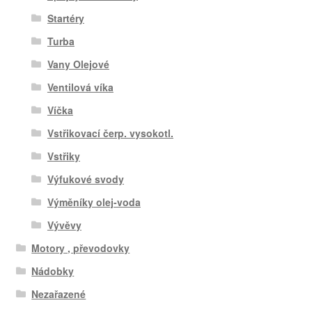
Startéry
Turba
Vany Olejové
Ventilová víka
Víčka
Vstřikovací čerp. vysokotl.
Vstřiky
Výfukové svody
Výměníky olej-voda
Vývěvy
Motory , převodovky
Nádobky
Nezařazené