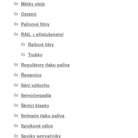
Měrky oleje
Ostatní
Palivové filtry
RAIL + příslušenství
Railové lišty
Trubky
Regulátory tlaku paliva
Řemenice
Sání vzduchu
Servočerpadla
Škrtící klapky
Snímače tlaku paliva
Spojkové válce
Spojky setrvačníky