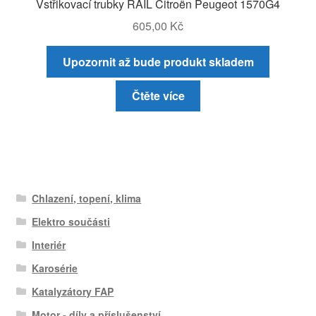
Vstřikovací trubky RAIL Citroën Peugeot 1570G4
605,00
Kč
Upozornit až bude produkt skladem
Čtěte více
Chlazení, topení, klima
Elektro součásti
Interiér
Karosérie
Katalyzátory FAP
Motor - díly a příslušenství