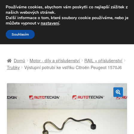
DOPRAVA od 139,-Kč
Používáme cookies, abychom vám poskytli co nejlepší zážitek z
našich webových stránek.
Volejte po-pá 9-16 704 494 494
Další informace o tom, které soubory cookie používáme, nebo je
můžete vypnout v
nastavení
.
Přeskočit
Přejít
Menu
Souhlasím
na
k
navigaci
obsahu
Úvodní stránka
webu
Domů
Motor - díly a příslušenství
RAIL + příslušenství
Celosvětová doprava
Trubky
Výstupní potrubí ke vstřiku Citroën Peugeot 1570J6
Doprava
Kontakt
🔍
Košík
Můj účet