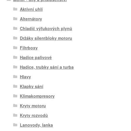
Aktivní uhlí
Alternátory
Chladič výfukových plynů
Držáky silentbloky motoru
Filtrboxy
Hadice palivové
Hadice, trubky sání a turba
Hlavy
Klapky sání
Klimakompresory
Kryty motoru
Kryty rozvodů
Lanovody, lanka