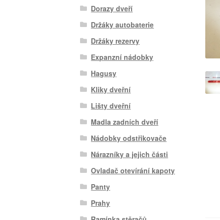
Dorazy dveří
Držáky autobaterie
Držáky rezervy
Expanzní nádobky
Hagusy
Kliky dveřní
Lišty dveřní
Madla zadních dveří
Nádobky odstřikovače
Nárazníky a jejich části
Ovladač otevírání kapoty
Panty
Prahy
Ramínka stěračů