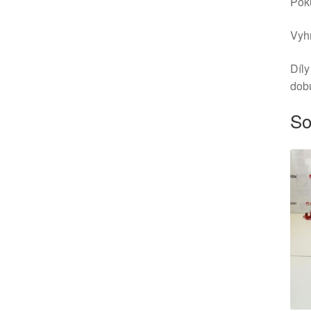
Poku
Vyhr
Díly
dob
So