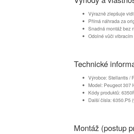
Výrazně zlepšuje vidit
Přímá náhrada za ori
Snadná montáž bez nu
Odolné vůči vibrací
Technické inform
Výrobce: Stellantis /
Model: Peugeot 307 
Kódy produktů: 6350
Další čísla: 6350.P5 (
Montáž (postup p