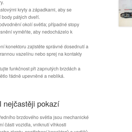
y.
astovými kryty a západkami, aby se
 body pátých dveří.
 odvodnění okolí světla; případné stopy
těsnění vyměňte, aby nedocházelo k
ní konektoru zajistěte správné dosednutí a
hrannou vazelínu nebo sprej na kontakty
ujte funkčnost při zapnutých brzdách a
světlo řádně upevněné a nebliká.
l nejčastěji pokazí
středního brzdového světla jsou mechanické
 části vozidla, vniknutí vlhkosti
nebo zkraty, opotřebení konektorů a vodičů,