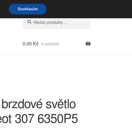
o-pá 9-16 704 494 494
Souhlasím
Hledat:
Hledat
0,00
Kč
0 položek
 brzdové světlo
ot 307 6350P5