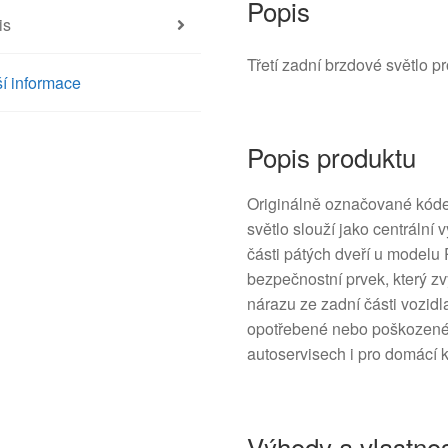
Popis
is
Třetí zadní brzdové světlo 
í informace
Popis produktu
Originálně označované kódem
světlo slouží jako centrální 
části pátých dveří u model
bezpečnostní prvek, který zvy
nárazu ze zadní části vozidl
opotřebené nebo poškozené j
autoservisech i pro domácí ku
Výhody a vlastnos