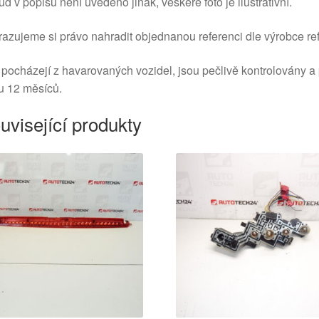
d v popisu není uvedeno jinak, veškeré foto je ilustrativní.
azujeme si právo nahradit objednanou referenci dle výrobce ref
 pocházejí z havarovaných vozidel, jsou pečlivě kontrolovány a
u 12 měsíců.
uvisející produkty