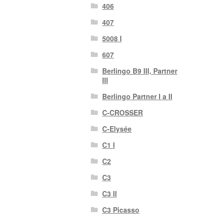
406
407
5008 I
607
Berlingo B9 III, Partner
III
Berlingo Partner I a II
C-CROSSER
C-Elysée
C1 I
C2
C3
C3 II
C3 Picasso