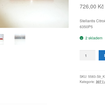
726,00
Kč
Stellantis Citr
6350P5
2 skladem
Zadní
brzdové
světlo
Peugeot
307
SKU:
5583-S9_K
Kategorie:
307 I a
6350P5
množství