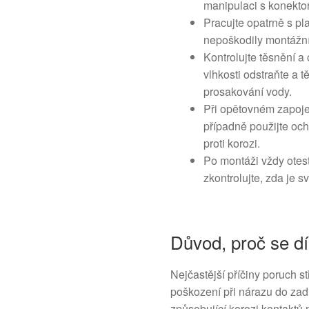
manipulaci s konektor
Pracujte opatrně s pl
nepoškodily montážní
Kontrolujte těsnění a
vlhkosti odstraňte a 
prosakování vody.
Při opětovném zapoje
případně použijte oc
proti korozi.
Po montáži vždy otest
zkontrolujte, zda je 
Důvod, proč se dí
Nejčastější příčiny poruch 
poškození při nárazu do zadní
způsobující korozi kontaktů 