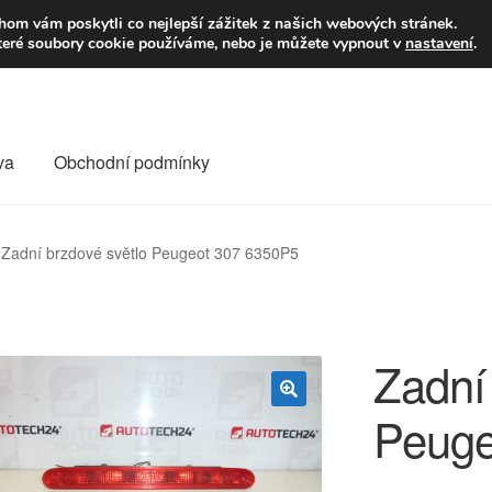
9,-Kč
Volejte p
om vám poskytli co nejlepší zážitek z našich webových stránek.
teré soubory cookie používáme, nebo je můžete vypnout v
nastavení
.
va
Obchodní podmínky
va
Kontakt
Košík
Můj účet
O nás
Obchodní podmínky
Zadní brzdové světlo Peugeot 307 6350P5
Reklamace
Reklamační řád
Vrakoviště Citroën
Zadní
Peuge
🔍