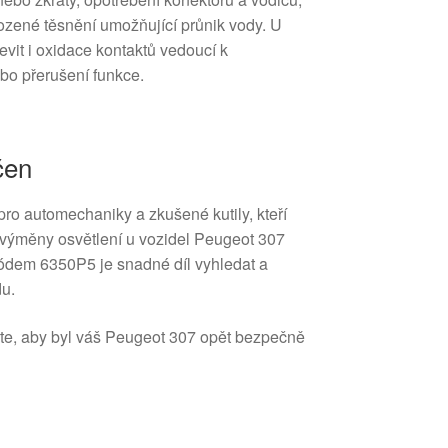
zené těsnění umožňující průnik vody. U
evit i oxidace kontaktů vedoucí k
bo přerušení funkce.
čen
pro automechaniky a zkušené kutily, kteří
a výměny osvětlení u vozidel Peugeot 307
ódem 6350P5 je snadné díl vyhledat a
du.
těte, aby byl váš Peugeot 307 opět bezpečně