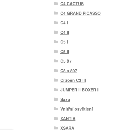
C4 CACTUS
C4 GRAND PICASSO
C4 I
C4 II
C5 I
C5 II
C5 X7
C8 a 807
Citroën C3 III
JUMPER II BOXER II
Saxo
Vnitřní osvětlení
XANTIA
XSARA