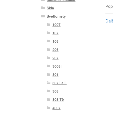
Pop
Skla
Světlomety
Dalš
1007
107
108
206
207
3008 I
301
307 I a II
308
308 T9
4007