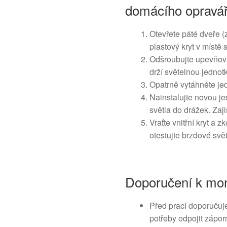
domácího opravá
Otevřete páté dveře (
plastový kryt v místě
Odšroubujte upevňova
drží světelnou jednot
Opatrně vytáhněte jed
Nainstalujte novou j
světla do drážek. Zaj
Vraťte vnitřní kryt a 
otestujte brzdové svě
Doporučení k mon
Před prací doporučuj
potřeby odpojit zápor