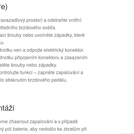
ře)
zavazadlový prostor) a odstraňte vnitřní
 středního brzdového světla.
cí šrouby nebo uvolněte západky, které
ku.
notku ven a odpojte elektrický konektor.
ednotku připojením konektoru a zasazením
istěte šrouby nebo západky.
zkontrolujte funkci – zapněte zapalování a
tlo stisknutím brzdového pedálu.
táži
eme zhasnout zapalování a v případě
ný pól baterie, aby nedošlo ke zkratům při