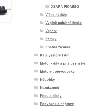
XSARA PICASSO
Víčka nádrže
Výplně palubní desky
Vzpěry
Zámky
Zpětná zrcátka
Katalyzátory FAP
Motor - díly a příslušenství
Motory , převodovky
Nádobky
Nezařazené
Pneu a disky
Podvozek a nápravy