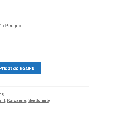
oën Peugeot
Přidat do košíku
16
 II
,
Karosérie
,
Světlomety