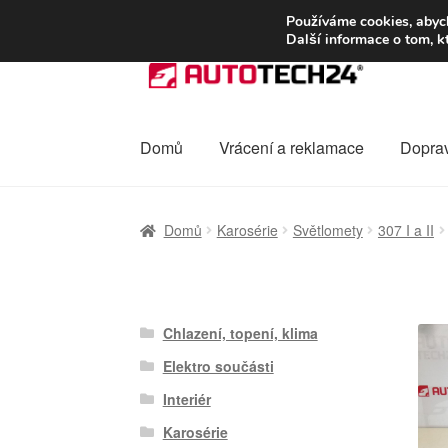
DOPRAVA od 13
Používáme cookies, abych
Další informace o tom, k
Přeskočit
Přejít
na
k
navigaci
obsahu
webu
Domů
Vrácení a reklamace
Dopra
Úvodní stránka
Celosvětová doprava
Dopra
Domů
Karosérie
Světlomety
307 I a II
Ochrana osobních údajů
Platby
Pokladna
Chlazení, topení, klima
Elektro součásti
Interiér
Karosérie