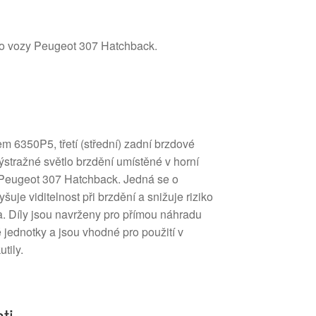
pro vozy Peugeot 307 Hatchback.
 6350P5, třetí (střední) zadní brzdové
výstražné světlo brzdění umístěné v horní
u Peugeot 307 Hatchback. Jedná se o
šuje viditelnost při brzdění a snižuje riziko
a. Díly jsou navrženy pro přímou náhradu
ednotky a jsou vhodné pro použití v
tily.
ti