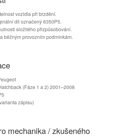
elnost vozidla při brzdění.
ginální díl označený 6350P5.
tnosti složitého přizpůsobování.
m a běžným provozním podmínkám.
ace
 Peugeot
Hatchback (Fáze 1 a 2) 2001–2008
P5
varianta zápisu)
ro mechanika / zkušeného