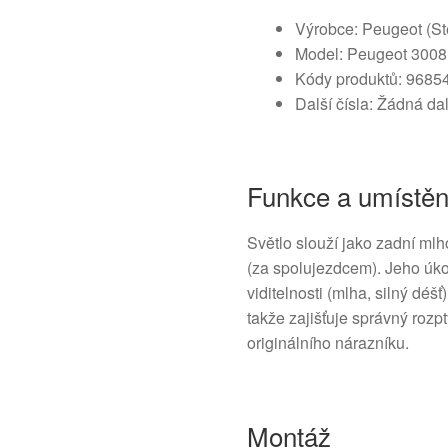
Výrobce: Peugeot (Ste
Model: Peugeot 3008 
Kódy produktů: 968
Další čísla: Žádná da
Funkce a umístěn
Světlo slouží jako zadní mlh
(za spolujezdcem). Jeho úkol
viditelnosti (mlha, silný déš
takže zajišťuje správný roz
originálního nárazníku.
Montáž