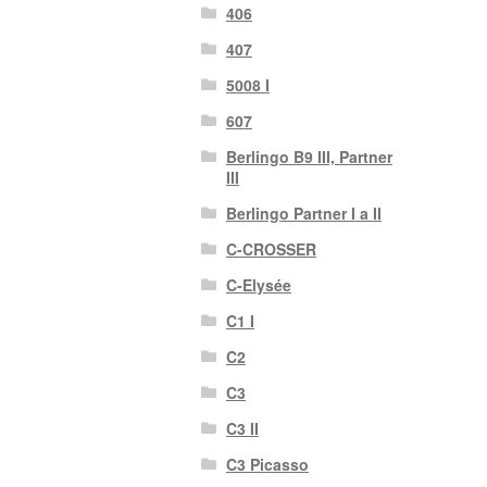
406
407
5008 I
607
Berlingo B9 III, Partner
III
Berlingo Partner I a II
C-CROSSER
C-Elysée
C1 I
C2
C3
C3 II
C3 Picasso