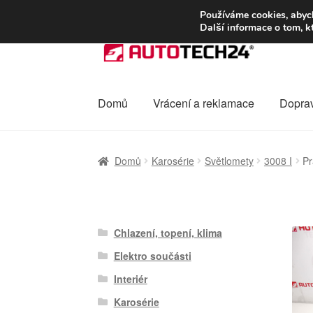
DOPRAVA od 13
Používáme cookies, abych
Další informace o tom, k
Přeskočit
Přejít
na
k
navigaci
obsahu
webu
Domů
Vrácení a reklamace
Dopra
Úvodní stránka
Celosvětová doprava
Dopra
Domů
Karosérie
Světlomety
3008 I
Pr
Ochrana osobních údajů
Platby
Pokladna
Chlazení, topení, klima
Elektro součásti
Interiér
Karosérie