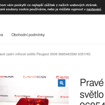
9,-Kč
Volejte p
om vám poskytli co nejlepší zážitek z našich webových stránek.
teré soubory cookie používáme, nebo je můžete vypnout v
nastavení
.
va
Obchodní podmínky
va
Kontakt
Košík
Můj účet
O nás
Obchodní podmínky
avé zadní mlhové světlo Peugeot 3008 9685463580 6351HG
Reklamace
Reklamační řád
Vrakoviště Citroën
Pravé
světl
🔍