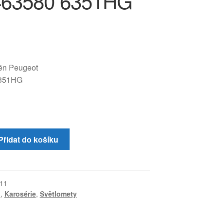
463580 6351HG
oën Peugeot
6351HG
Přidat do košíku
11
I
,
Karosérie
,
Světlomety