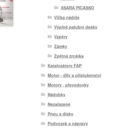
XSARA PICASSO
Víčka nádrže
Výplně palubní desky
Vzpěry
Zámky
Zpětná zrcátka
Katalyzátory FAP
Motor - díly a příslušenství
Motory , převodovky
Nádobky
Nezařazené
Pneu a disky
Podvozek a nápravy