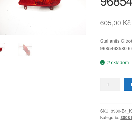
9685
605,00
Kč
Stellantis Citr
9685463580 
2 skladem
Pravé
zadní
mlhové
světlo
Peugeot
SKU:
8980-B4_K
Kategorie:
3008 
3008
9685463580