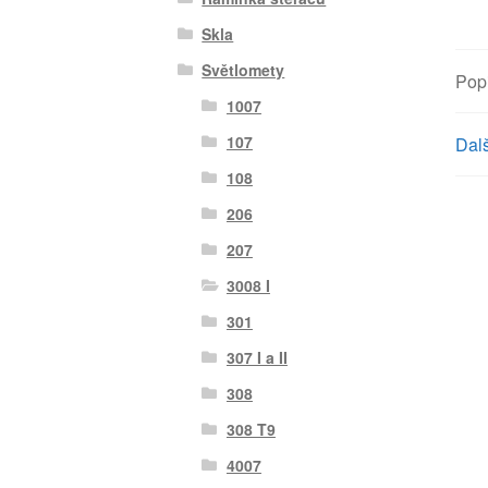
Skla
Světlomety
Pop
1007
107
Dalš
108
206
207
3008 I
301
307 I a II
308
308 T9
4007