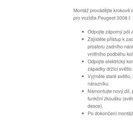
Montáž provádějte krokově 
pro vozidla Peugeot 3008 I:
Odpojte záporný pól 
Zajistěte přístup k z
prostoru zadního ná
vnitřního podběhu kol
Odpojte elektrický k
západky držící světlo.
Vyjměte staré světlo,
nárazníku.
Namontujte nový díl, 
funkční zkoušku (svět
desce).
Po dokončení montáže 