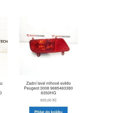
tu
Zadní levé mlhové světlo
Peugeot 3008 9685463380
0
6350HG
605,00
Kč
Přidat do košíku