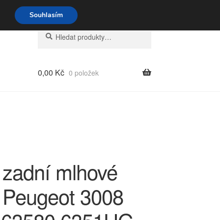
o-pá 9-16 704 494 494
Souhlasím
Hledat:
Hledat
0,00
Kč
0 položek
 zadní mlhové
o Peugeot 3008