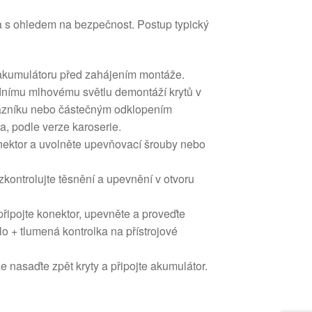
a s ohledem na bezpečnost. Postup typický
akumulátoru před zahájením montáže.
adnímu mlhovému světlu demontáží krytů v
razníku nebo částečným odklopením
a, podle verze karoserie.
onektor a uvolněte upevňovací šrouby nebo
 zkontrolujte těsnění a upevnění v otvoru
připojte konektor, upevněte a proveďte
lo + tlumená kontrolka na přístrojové
nasaďte zpět kryty a připojte akumulátor.