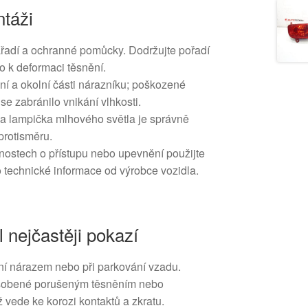
táži
řadí a ochranné pomůcky. Dodržujte pořadí
o k deformaci těsnění.
ění a okolní části nárazníku; poškozené
se zabránilo vnikání vlhkosti.
da lampička mlhového světla je správně
protisměru.
nostech o přístupu nebo upevnění použijte
o technické informace od výrobce vozidla.
l nejčastěji pokazí
í nárazem nebo při parkování vzadu.
působené porušeným těsněním nebo
ž vede ke korozi kontaktů a zkratu.