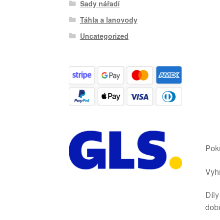
Sady nářadí
Táhla a lanovody
Uncategorized
Poku
Vyhr
Díly
dob