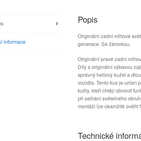
6351HG
množství
Popis
is
Originální zadní mlhové svě
í informace
generace. Se žárovkou.
Originální pravé zadní mlho
Díly s originální výbavou za
správný heliový kužel a dlou
vozidla. Tento kus je určen
kutily, kteří chtějí obnovit 
při selhání světelného okru
montáži lze okamžitě ověřit
Technické inform