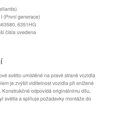
llantis)
I (První generace)
5463580, 6351HG
lší čísla uvedena
í
ové světlo umístěné na pravé straně vozidla
em je zvýšit viditelnost vozidla při snížené
ť). Konstrukčně odpovídá originálnímu dílu,
ptyl světla a splňuje požadavky montáže do