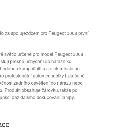
tlo za spolujezdcem pro Peugeot 3008 první
vé světlo určené pro model Peugeot 3008 I.
jišťují přesné uchycení do nárazníku,
hodobou kompatibilitu s elektroinstalací
 pro profesionální automechaniky i zkušené
funkčnost zadního osvětlení po nárazu nebo
hu. Produkt obsahuje žárovku, takže po
 funkci bez dalšího dokupování lampy.
ace