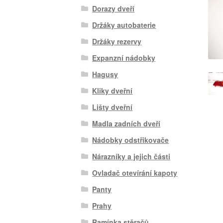
Dorazy dveří
Držáky autobaterie
Držáky rezervy
Expanzní nádobky
Hagusy
Kliky dveřní
Lišty dveřní
Madla zadních dveří
Nádobky odstřikovače
Nárazníky a jejich části
Ovladač otevírání kapoty
Panty
Prahy
Ramínka stěračů