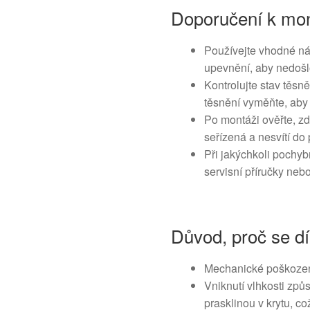
Doporučení k mon
Používejte vhodné ná
upevnění, aby nedošl
Kontrolujte stav těsn
těsnění vyměňte, aby 
Po montáži ověřte, z
seřízená a nesvítí do 
Při jakýchkoli pochyb
servisní příručky neb
Důvod, proč se dí
Mechanické poškozen
Vniknutí vlhkosti z
prasklinou v krytu, co