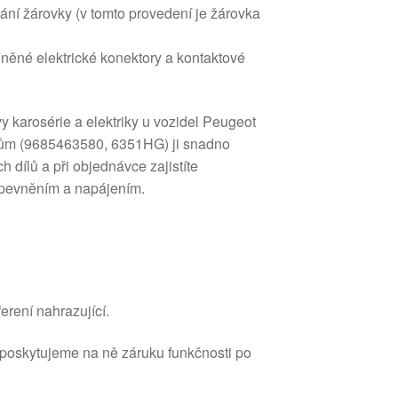
ání žárovky (v tomto provedení je žárovka
ěné elektrické konektory a kontaktové
y karosérie a elektriky u vozidel Peugeot
ódům (9685463580, 6351HG) ji snadno
h dílů a při objednávce zajistíte
 upevněním a napájením.
erení nahrazující.
 poskytujeme na ně záruku funkčnosti po