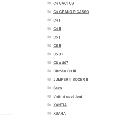
C4 CACTUS
C4 GRAND PICASSO
C4 I
C4 II
C5 I
C5 II
C5 X7
C8 a 807
Citroën C3 III
JUMPER II BOXER II
Saxo
Vnitřní osvětlení
XANTIA
XSARA