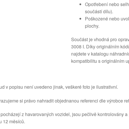
Opotřebení nebo selh
součástí dílu).
Poškozené nebo uvoln
plochy.
Součást je vhodná pro oprav
3008 I. Díky originálním k
najdete v katalogu náhradníc
kompatibilitu s originálním
d v popisu není uvedeno jinak, veškeré foto je ilustrativní.
azujeme si právo nahradit objednanou referenci dle výrobce ref
 pocházejí z havarovaných vozidel, jsou pečlivě kontrolovány a
u 12 měsíců.