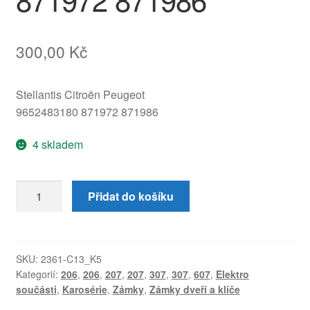
300,00
Kč
Stellantis Citroën Peugeot
9652483180 871972 871986
4 skladem
Elektrický
Přidat do košíku
zámek
zadního
víka
Citroën
SKU:
2361-C13_K5
Kategorií:
206
,
206
,
207
,
207
,
307
,
307
,
607
,
Elektro
Peugeot
součásti
,
Karosérie
,
Zámky
,
Zámky dveří a klíče
9652483180
871972