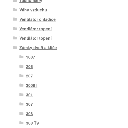
Tachometry
Váhy vzduchu
Ventilátor chladiče
Ventilátor topení
Ventilátor topení
Zámky dveří a klíče
1007
206
207
3008 I
301
307
308
308 T9