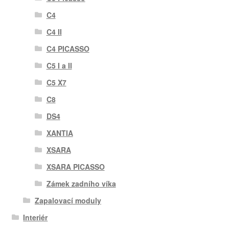
C4
C4 II
C4 PICASSO
C5 I a II
C5 X7
C8
DS4
XANTIA
XSARA
XSARA PICASSO
Zámek zadního víka
Zapalovací moduly
Interiér