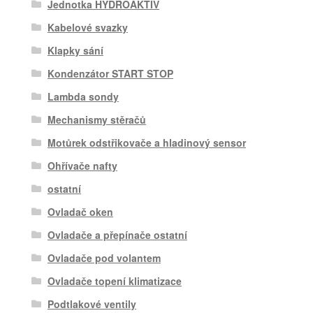
Jednotka HYDROAKTIV
Kabelové svazky
Klapky sání
Kondenzátor START STOP
Lambda sondy
Mechanismy stěračů
Motůrek odstřikovače a hladinový sensor
Ohřívače nafty
ostatní
Ovladač oken
Ovladače a přepínače ostatní
Ovladače pod volantem
Ovladače topení klimatizace
Podtlakové ventily