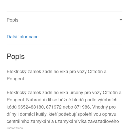
871986
množství
Popis
Další informace
Popis
Elektrický zámek zadního víka pro vozy Citroën a
Peugeot
Elektrický zámek zadního víka určený pro vozy Citroën a
Peugeot. Náhradní díl se běžně hledá podle výrobních
kódů 9652483180, 871972 nebo 871986. Vhodný pro
dílny i domácí kutily, kteří potřebují spolehlivou opravu
centrálního zamykání a uzamykání víka zavazadlového
prostoru.