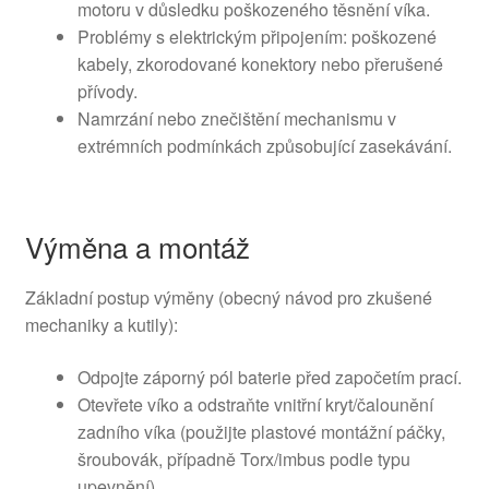
motoru v důsledku poškozeného těsnění víka.
Problémy s elektrickým připojením: poškozené
kabely, zkorodované konektory nebo přerušené
přívody.
Namrzání nebo znečištění mechanismu v
extrémních podmínkách způsobující zasekávání.
Výměna a montáž
Základní postup výměny (obecný návod pro zkušené
mechaniky a kutily):
Odpojte záporný pól baterie před započetím prací.
Otevřete víko a odstraňte vnitřní kryt/čalounění
zadního víka (použijte plastové montážní páčky,
šroubovák, případně Torx/imbus podle typu
upevnění).