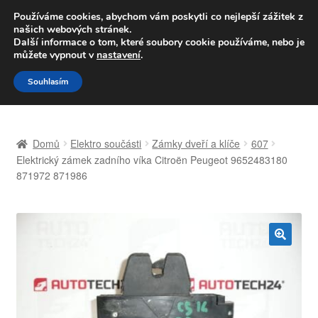
DOPRAVA od 139,-Kč
Používáme cookies, abychom vám poskytli co nejlepší zážitek z
našich webových stránek.
Volejte po-pá 9-16 704 494 494
Další informace o tom, které soubory cookie používáme, nebo je
můžete vypnout v
nastavení
.
Přeskočit
Přejít
Menu
Souhlasím
na
k
navigaci
obsahu
Úvodní stránka
webu
Domů
Elektro součásti
Zámky dveří a klíče
607
Celosvětová doprava
Elektrický zámek zadního víka Citroën Peugeot 9652483180
871972 871986
Doprava
Kontakt
🔍
Košík
Můj účet