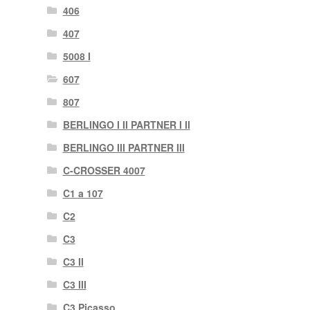
406
407
5008 I
607
807
BERLINGO I II PARTNER I II
BERLINGO III PARTNER III
C-CROSSER 4007
C1 a 107
C2
C3
C3 II
C3 III
C3 Picasso