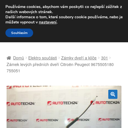
DOPRAVA od 139,-Kč
Používáme cookies, abychom vám poskytli co nejlepší zážitek z
našich webových stránek.
Volejte po-pá 9-16 704 494 494
Další informace o tom, které soubory cookie používáme, nebo je
můžete vypnout v
nastavení
.
Přeskočit
Přejít
Menu
Souhlasím
na
k
navigaci
obsahu
Úvodní stránka
webu
Domů
Elektro součásti
Zámky dveří a klíče
301
Celosvětová doprava
Zámek levých předních dveří Citroën Peugeot 9675505180
755051
Doprava
Kontakt
🔍
Košík
Můj účet