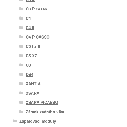
C3 Picasso
C4
C4 II
C4 PICASSO
C5 I a II
C5 X7
C8
DS4
XANTIA
XSARA
XSARA PICASSO
Zámek zadního víka
Zapalovací moduly