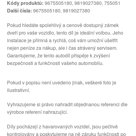
Kódy produktů:
9675505180, 9819027380, 755051
Další čísla:
9675505180, 9819027380
Pokud hledáte spolehlivý a cenově dostupný zámek
dveří pro vaše vozidlo, tento díl je ideální volbou. Jeho
instalace je přímná a rychlá, coš vám umožní ušetřit
nejen peníze za nákup, ale i čas strávený servisem.
Garantujeme, že tento autodíl přispěje k zvýšení
bezpečnosti a funkčnosti vašeho automobilu.
Pokud v popisu není uvedeno jinak, veškeré foto je
ilustrativní.
Vyhrazujeme si právo nahradit objednanou referenci dle
výrobce referení nahrazující.
Díly pocházejí z havarovaných vozidel, jsou pečlivě
kontrolovány a poskytujeme na ně záruku funkčnosti po