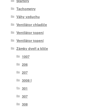
Startéry
Tachometry
Váhy vzduchu
Ventilátor chladiče
Ventilátor topení
Ventilátor topení
Zámky dveří a klíče
1007
206
207
3008 I
301
307
308