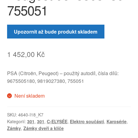
755051
Upozornit až bude produkt skladem
1 452,00
Kč
PSA (Citroën, Peugeot) – použitý autodíl, čísla dílů:
9675505180, 9819027380, 755051
Není skladem
SKU:
4640-I18_K7
Kategorií:
301
,
301
,
C-ELYSÉE
,
Elektro součásti
,
Karosérie
,
Zámky
,
Zámky dveří a klíče