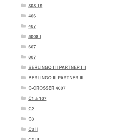
308 T9
406
407
5008 I
607
807
BERLINGO I II PARTNER I II
BERLINGO III PARTNER III
C-CROSSER 4007
C1 a 107
C2
C3
C3 II
C3 III