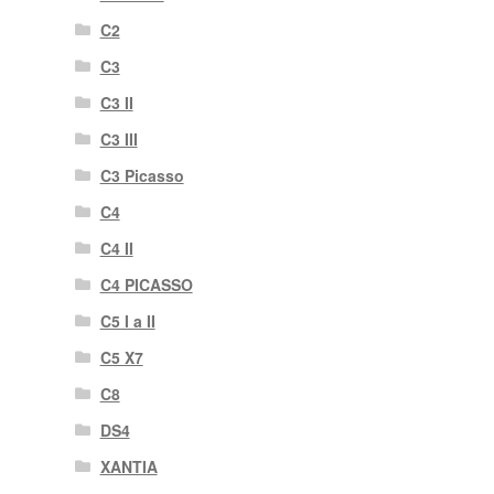
C2
C3
C3 II
C3 III
C3 Picasso
C4
C4 II
C4 PICASSO
C5 I a II
C5 X7
C8
DS4
XANTIA