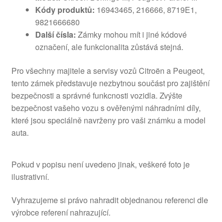
Kódy produktů:
16943465, 216666, 8719E1,
9821666680
Další čísla:
Zámky mohou mít i jiné kódové
označení, ale funkcionalita zůstává stejná.
Pro všechny majitele a servisy vozů Citroën a Peugeot,
tento zámek představuje nezbytnou součást pro zajištění
bezpečnosti a správné funkcnosti vozidla. Zvýšte
bezpečnost vašeho vozu s ověřenými náhradními díly,
které jsou speciálně navrženy pro vaši známku a model
auta.
Pokud v popisu není uvedeno jinak, veškeré foto je
ilustrativní.
Vyhrazujeme si právo nahradit objednanou referenci dle
výrobce referení nahrazující.