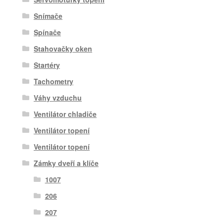
Snímače
Spínače
Stahovačky oken
Startéry
Tachometry
Váhy vzduchu
Ventilátor chladiče
Ventilátor topení
Ventilátor topení
Zámky dveří a klíče
1007
206
207