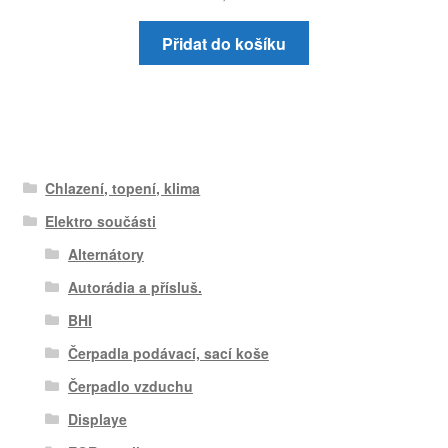
Přidat do košíku
Chlazení, topení, klima
Elektro součásti
Alternátory
Autorádia a přísluš.
BHI
Čerpadla podávací, sací koše
Čerpadlo vzduchu
Displaye