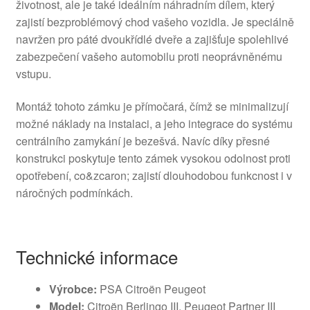
životnost, ale je také ideálním náhradním dílem, který
zajistí bezproblémový chod vašeho vozidla. Je speciálně
navržen pro páté dvoukřídlé dveře a zajišťuje spolehlivé
zabezpečení vašeho automobilu proti neoprávněnému
vstupu.
Montáž tohoto zámku je přímočará, čímž se minimalizují
možné náklady na instalaci, a jeho integrace do systému
centrálního zamykání je bezešvá. Navíc díky přesné
konstrukci poskytuje tento zámek vysokou odolnost proti
opotřebení, co&zcaron; zajistí dlouhodobou funkcnost i v
náročných podmínkách.
Technické informace
Výrobce:
PSA Citroën Peugeot
Model:
Citroën Berlingo III, Peugeot Partner III