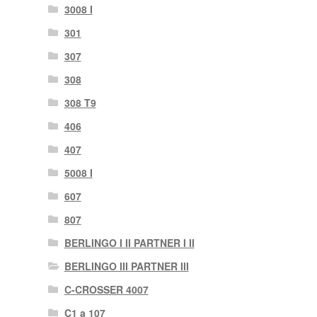
3008 I
301
307
308
308 T9
406
407
5008 I
607
807
BERLINGO I II PARTNER I II
BERLINGO III PARTNER III
C-CROSSER 4007
C1 a 107