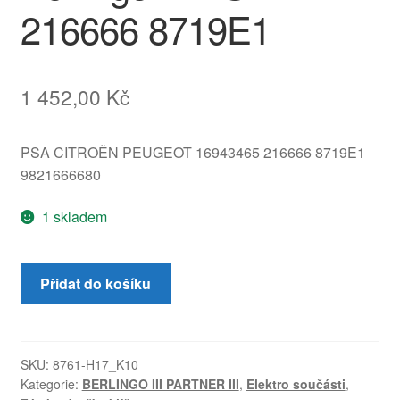
216666 8719E1
1 452,00
Kč
PSA CITROËN PEUGEOT 16943465 216666 8719E1
9821666680
1 skladem
Zámek
Přidat do košíku
levých
zadních
5.
dveří
SKU:
8761-H17_K10
Kategorie:
BERLINGO III PARTNER III
,
Elektro součásti
,
pro