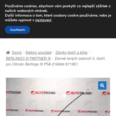
DOPRAVA od 139,-Kč
Používáme cookies, abychom vám poskytli co nejlepší zážitek z
našich webových stránek.
Volejte po-pá 9-16 704 494 494
Další informace o tom, které soubory cookie používáme, nebo je
můžete vypnout v
nastavení
.
Přeskočit
Přejít
Menu
Souhlasím
na
k
navigaci
obsahu
Úvodní stránka
webu
Domů
Elektro součásti
Zámky dveří a klíče
Celosvětová doprava
BERLINGO III PARTNER III
Zámek levých zadních 5. dveří
pro Citroën Berlingo III PSA 216666 8719E1
Doprava
Kontakt
🔍
Košík
Můj účet