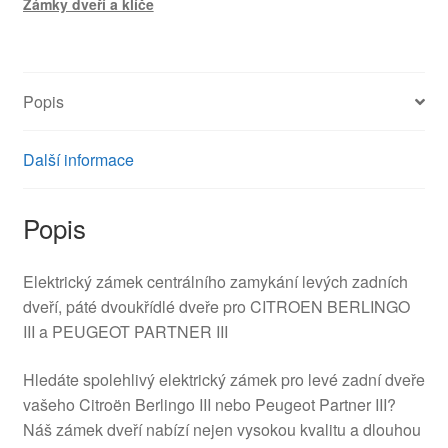
Zámky dveří a klíče
Citroën
Berlingo
III
PSA
Popis
216666
8719E1
množství
Další informace
Popis
Elektrický zámek centrálního zamykání levých zadních
dveří, páté dvoukřídlé dveře pro CITROEN BERLINGO
III a PEUGEOT PARTNER III
Hledáte spolehlivý elektrický zámek pro levé zadní dveře
vašeho Citroën Berlingo III nebo Peugeot Partner III?
Náš zámek dveří nabízí nejen vysokou kvalitu a dlouhou