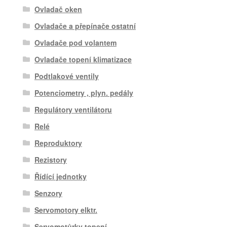
Ovladač oken
Ovladače a přepínače ostatní
Ovladače pod volantem
Ovladače topení klimatizace
Podtlakové ventily
Potenciometry , plyn. pedály
Regulátory ventilátoru
Relé
Reproduktory
Rezistory
Řídící jednotky
Senzory
Servomotory elktr.
Servomotůrky topení