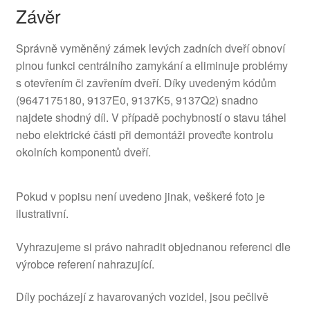
Závěr
Správně vyměněný zámek levých zadních dveří obnoví
plnou funkci centrálního zamykání a eliminuje problémy
s otevřením či zavřením dveří. Díky uvedeným kódům
(9647175180, 9137E0, 9137K5, 9137Q2) snadno
najdete shodný díl. V případě pochybností o stavu táhel
nebo elektrické části při demontáži proveďte kontrolu
okolních komponentů dveří.
Pokud v popisu není uvedeno jinak, veškeré foto je
ilustrativní.
Vyhrazujeme si právo nahradit objednanou referenci dle
výrobce referení nahrazující.
Díly pocházejí z havarovaných vozidel, jsou pečlivě