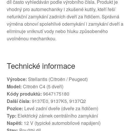
díl často vyhledáván podle výrobního čísla. Produkt je
vhodný pro automechaniky i zkušené kutily, kteří řeší
nefunkční zamykání zadních dveří za řidičem. Správná
výměna obnoví spolehlivé odemykání i zamykání dveří a
eliminuje vniknutí vody nebo hluku způsobeného
uvolněnou mechanikou.
Technické informace
Výrobce:
Stellantis (Citroën / Peugeot)
Model:
Citroën C4 (5 dveří)
Kódy produktů:
9647175180
Další čísla:
9137E0, 9137K5, 9137Q2
Pozice:
Levé zadní dveře (dveře za řidičem)
Typ:
Elektrický zámek centrálního zamykání
Napětí:
12 V (typické automobilové napájení)
Stav:
Použitý díl