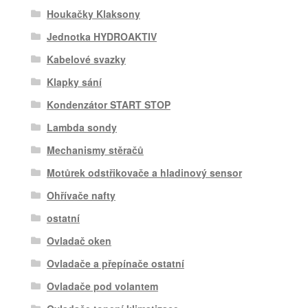
Houkačky Klaksony
Jednotka HYDROAKTIV
Kabelové svazky
Klapky sání
Kondenzátor START STOP
Lambda sondy
Mechanismy stěračů
Motůrek odstřikovače a hladinový sensor
Ohřívače nafty
ostatní
Ovladač oken
Ovladače a přepínače ostatní
Ovladače pod volantem