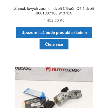
Zámek levých zadních dveří Citroën C4 5 dveří
9681337180 9137Q3
1 452,00
Kč
Upozornit až bude produkt skladem
Čtěte více