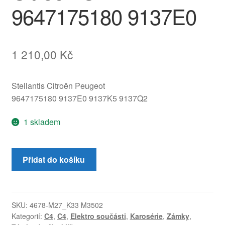
9647175180 9137E0
1 210,00
Kč
Stellantis Citroën Peugeot
9647175180 9137E0 9137K5 9137Q2
1 skladem
Elektrický
Přidat do košíku
zámek
levých
zadních
dveří
SKU:
4678-M27_K33 M3502
Kategorií:
C4
,
C4
,
Elektro součásti
,
Karosérie
,
Zámky
,
Citroën