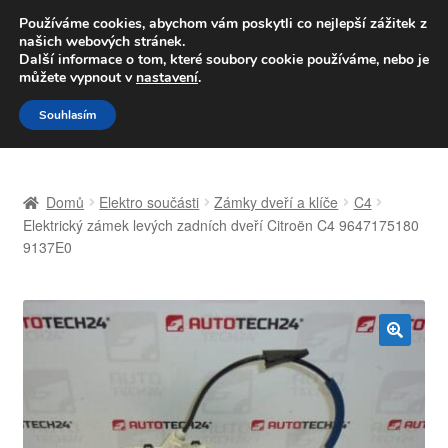
DOPRAVA od 139,-Kč
Používáme cookies, abychom vám poskytli co nejlepší zážitek z
našich webových stránek.
Volejte po-pá 9-16 704 494 494
Další informace o tom, které soubory cookie používáme, nebo je
můžete vypnout v
nastavení
.
Přeskočit
Přejít
Menu
Souhlasím
na
k
navigaci
obsahu
Úvodní stránka
webu
Domů
Elektro součásti
Zámky dveří a klíče
C4
Celosvětová doprava
Elektrický zámek levých zadních dveří Citroën C4 9647175180
9137E0
Doprava
Kontakt
🔍
Košík
Můj účet