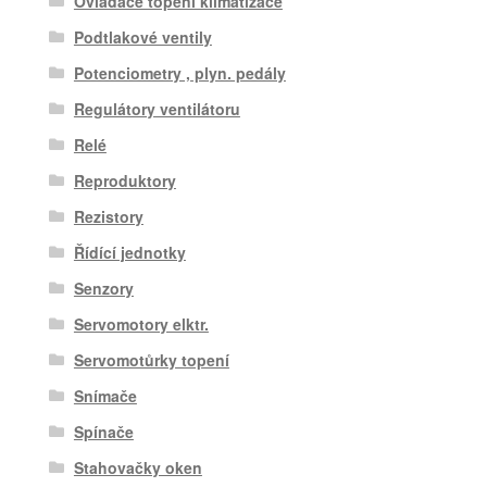
Ovladače topení klimatizace
Podtlakové ventily
Potenciometry , plyn. pedály
Regulátory ventilátoru
Relé
Reproduktory
Rezistory
Řídící jednotky
Senzory
Servomotory elktr.
Servomotůrky topení
Snímače
Spínače
Stahovačky oken