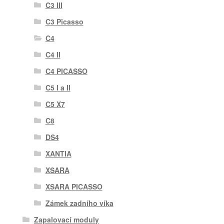
C3 III
C3 Picasso
C4
C4 II
C4 PICASSO
C5 I a II
C5 X7
C8
DS4
XANTIA
XSARA
XSARA PICASSO
Zámek zadního víka
Zapalovací moduly