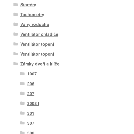
Startéry
Tachometry
Váhy vzduchu
Ventilátor chladiče
Ventilátor topení
Ventilátor topení
Zámky dveří a klíče
1007
206
207
3008 I
301
307
308