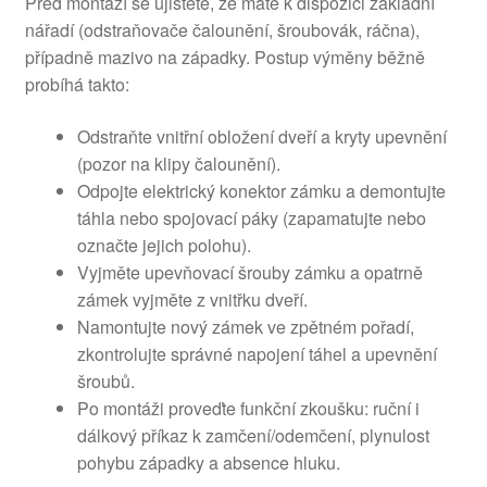
Před montáží se ujistěte, že máte k dispozici základní
nářadí (odstraňovače čalounění, šroubovák, ráčna),
případně mazivo na západky. Postup výměny běžně
probíhá takto:
Odstraňte vnitřní obložení dveří a kryty upevnění
(pozor na klipy čalounění).
Odpojte elektrický konektor zámku a demontujte
táhla nebo spojovací páky (zapamatujte nebo
označte jejich polohu).
Vyjměte upevňovací šrouby zámku a opatrně
zámek vyjměte z vnitřku dveří.
Namontujte nový zámek ve zpětném pořadí,
zkontrolujte správné napojení táhel a upevnění
šroubů.
Po montáži proveďte funkční zkoušku: ruční i
dálkový příkaz k zamčení/odemčení, plynulost
pohybu západky a absence hluku.