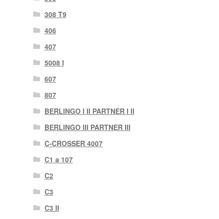
308 T9
406
407
5008 I
607
807
BERLINGO I II PARTNER I II
BERLINGO III PARTNER III
C-CROSSER 4007
C1 a 107
C2
C3
C3 II