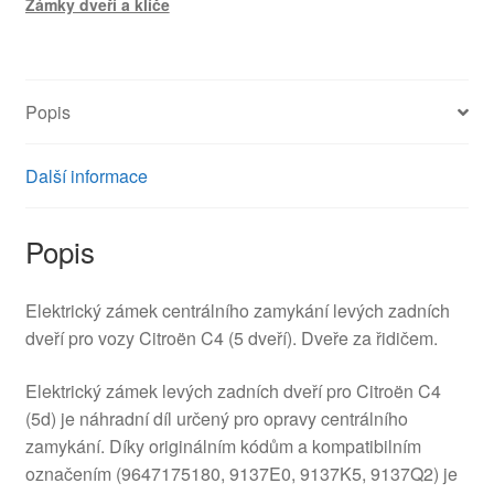
Zámky dveří a klíče
C4
9647175180
9137E0
množství
Popis
Další informace
Popis
Elektrický zámek centrálního zamykání levých zadních
dveří pro vozy Citroën C4 (5 dveří). Dveře za řidičem.
Elektrický zámek levých zadních dveří pro Citroën C4
(5d) je náhradní díl určený pro opravy centrálního
zamykání. Díky originálním kódům a kompatibilním
označením (9647175180, 9137E0, 9137K5, 9137Q2) je