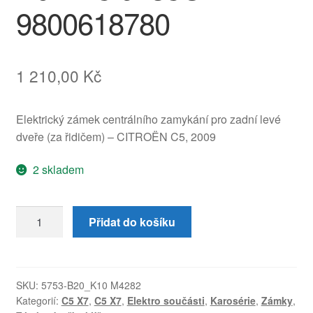
9800618780
1 210,00
Kč
Elektrický zámek centrálního zamykání pro zadní levé
dveře (za řidičem) – CITROËN C5, 2009
2 skladem
Zámek
Přidat do košíku
levých
zadních
dveří
Citroën
SKU:
5753-B20_K10 M4282
Kategorií:
C5 X7
,
C5 X7
,
Elektro součásti
,
Karosérie
,
Zámky
,
C5