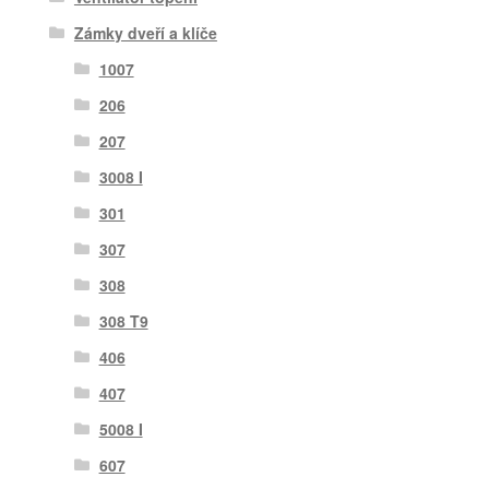
Zámky dveří a klíče
1007
206
207
3008 I
301
307
308
308 T9
406
407
5008 I
607