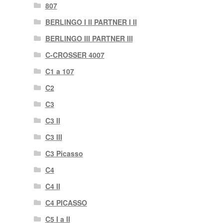
807
BERLINGO I II PARTNER I II
BERLINGO III PARTNER III
C-CROSSER 4007
C1 a 107
C2
C3
C3 II
C3 III
C3 Picasso
C4
C4 II
C4 PICASSO
C5 I a II