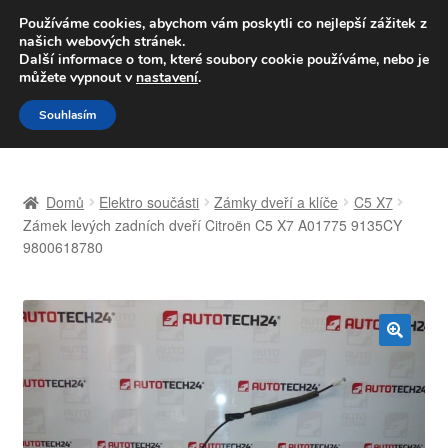
DOPRAVA od 139,-Kč
Používáme cookies, abychom vám poskytli co nejlepší zážitek z
našich webových stránek.
Volejte po-pá 9-16 704 494 494
Další informace o tom, které soubory cookie používáme, nebo je
můžete vypnout v
nastavení
.
Přeskočit
Přejít
Menu
Souhlasím
na
k
navigaci
obsahu
Úvodní stránka
webu
Domů
Elektro součásti
Zámky dveří a klíče
C5 X7
Celosvětová doprava
Zámek levých zadních dveří Citroën C5 X7 A01775 9135CY
9800618780
Doprava
Kontakt
🔍
Košík
Můj účet