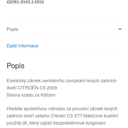
Zámky dveří a klíče
X7
A01775
9135CY
9800618780
Popis
množství
Další informace
Popis
Elektrický zámek centrálního zamykání levých zadních
dveří CITROËN C5 2009
Strana vzadu za řidičem
Hledáte spolehlivou náhradu za původní zámek levých
zadních dveří vášeho Citroën C5 X7? Nabízíme kvalitní
použitý díl, který zajistí bezproblémové fungování