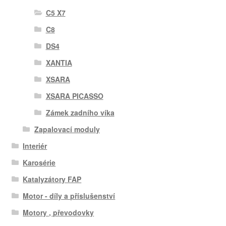
C5 X7
C8
DS4
XANTIA
XSARA
XSARA PICASSO
Zámek zadního víka
Zapalovací moduly
Interiér
Karosérie
Katalyzátory FAP
Motor - díly a příslušenství
Motory , převodovky