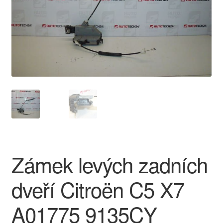
O nás
Obchodní podmínky
Ochrana osobních údajů
Platby
Pokladna
Reklamace
Zámek levých zadních
Reklamační řád
dveří Citroën C5 X7
Vrakoviště Citroën
A01775 9135CY