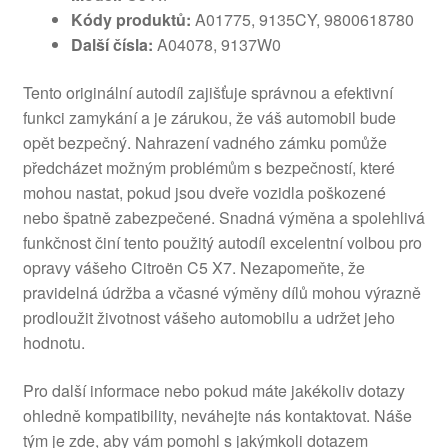
Kódy produktů:
A01775, 9135CY, 9800618780
Další čísla:
A04078, 9137W0
Tento originální autodíl zajišťuje správnou a efektivní
funkci zamykání a je zárukou, že váš automobil bude
opět bezpečný. Nahrazení vadného zámku pomůže
předcházet možným problémům s bezpečností, které
mohou nastat, pokud jsou dveře vozidla poškozené
nebo špatně zabezpečené. Snadná výměna a spolehlivá
funkčnost činí tento použitý autodíl excelentní volbou pro
opravy vášeho Citroën C5 X7. Nezapomeňte, že
pravidelná údržba a včasné výměny dílů mohou výrazně
prodloužit životnost vášeho automobilu a udržet jeho
hodnotu.
Pro další informace nebo pokud máte jakékoliv dotazy
ohledně kompatibility, neváhejte nás kontaktovat. Náše
tým je zde, aby vám pomohl s jakýmkoli dotazem