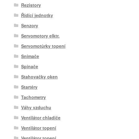
Rezistory
Řídící jednotky
Senzory
Servomotory elktr.
Servomotůrky topení
Snímače
Spínače
Stahovačky oken
Startéry
Tachometry
Váhy vzduchu
Ventilátor chladiče
Ventilátor topení
Ventilátor topení