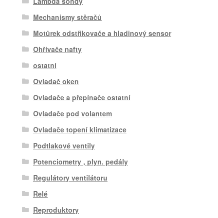
Lambda sondy
Mechanismy stěračů
Motůrek odstřikovače a hladinový sensor
Ohřívače nafty
ostatní
Ovladač oken
Ovladače a přepínače ostatní
Ovladače pod volantem
Ovladače topení klimatizace
Podtlakové ventily
Potenciometry , plyn. pedály
Regulátory ventilátoru
Relé
Reproduktory