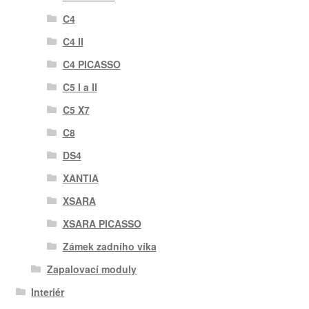
C4
C4 II
C4 PICASSO
C5 I a II
C5 X7
C8
DS4
XANTIA
XSARA
XSARA PICASSO
Zámek zadního víka
Zapalovací moduly
Interiér