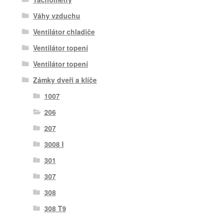
Váhy vzduchu
Ventilátor chladiče
Ventilátor topení
Ventilátor topení
Zámky dveří a klíče
1007
206
207
3008 I
301
307
308
308 T9