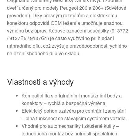
Originálně zaměřený elektrický zámek levých zadních
dveří určený pro modely Peugeot 206 a 206+ (5dvéřové
provedení). Díky přesným rozměrům a elektrickému
konektoru odpovídá OEM řešení a umožňuje snadnou
výměnu bez úprav. Kódové označení součástky (913772
/ 9137E5 / 9137G1) je často využíváno při hledání
náhradního dílu, což zvyšuje pravděpodobnost rychlého
nalezení shodného dílu ve skladu.
Vlastnosti a výhody
Kompatibilita s originálními montážními body a
konektory – rychlá a bezpečná výměna.
Elektrický pohon uzávěru pro centrální zamykání
– plná funkčnost se stávajícím systémem vozidla.
Vhodné pro automechaniky i zkušené kutily –
jednoduchá montáž bez nutnosti speciálních