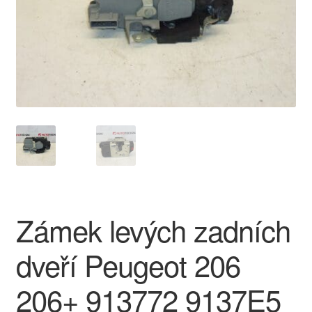
O nás
Obchodní podmínky
Ochrana osobních údajů
Platby
Pokladna
Reklamace
Zámek levých zadních
Reklamační řád
dveří Peugeot 206
Vrakoviště Citroën
206+ 913772 9137E5