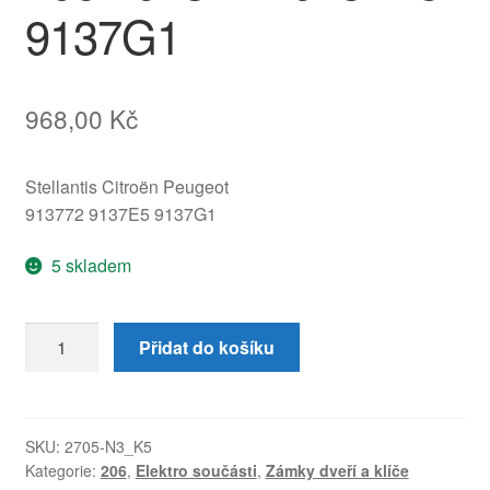
9137G1
968,00
Kč
Stellantis Citroën Peugeot
913772 9137E5 9137G1
5 skladem
Zámek
Přidat do košíku
levých
zadních
dveří
Peugeot
SKU:
2705-N3_K5
Kategorie:
206
,
Elektro součásti
,
Zámky dveří a klíče
206