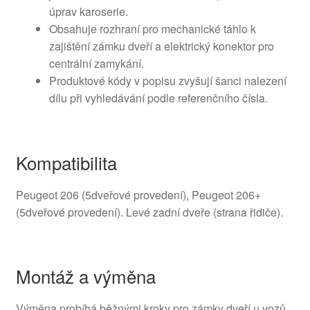
úprav karoserie.
Obsahuje rozhraní pro mechanické táhlo k
zajištění zámku dveří a elektrický konektor pro
centrální zamykání.
Produktové kódy v popisu zvyšují šanci nalezení
dílu při vyhledávání podle referenčního čísla.
Kompatibilita
Peugeot 206 (5dveřové provedení), Peugeot 206+
(5dveřové provedení). Levé zadní dveře (strana řidiče).
Montáž a výměna
Výměna probíhá běžnými kroky pro zámky dveří u vozů