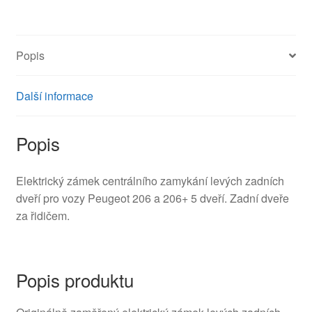
206+
913772
9137E5
Popis
9137G1
množství
Další informace
Popis
Elektrický zámek centrálního zamykání levých zadních
dveří pro vozy Peugeot 206 a 206+ 5 dveří. Zadní dveře
za řidičem.
Popis produktu