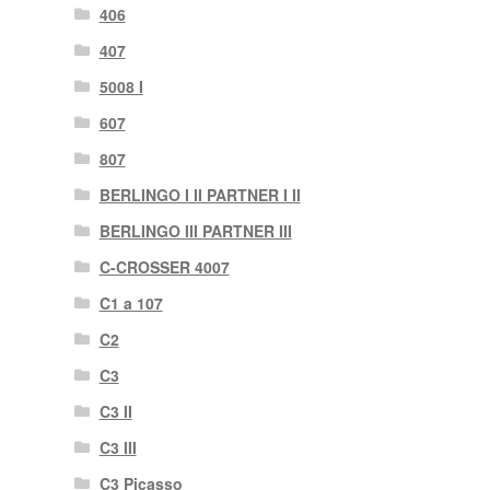
406
407
5008 I
607
807
BERLINGO I II PARTNER I II
BERLINGO III PARTNER III
C-CROSSER 4007
C1 a 107
C2
C3
C3 II
C3 III
C3 Picasso