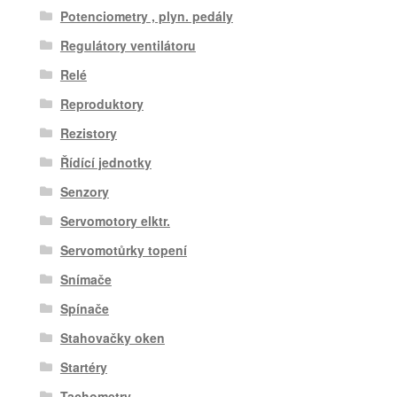
Potenciometry , plyn. pedály
Regulátory ventilátoru
Relé
Reproduktory
Rezistory
Řídící jednotky
Senzory
Servomotory elktr.
Servomotůrky topení
Snímače
Spínače
Stahovačky oken
Startéry
Tachometry