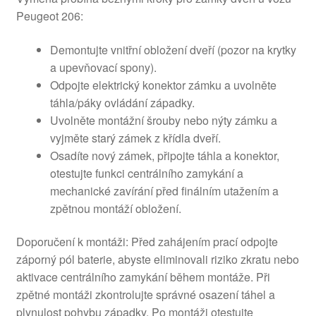
Peugeot 206:
Demontujte vnitřní obložení dveří (pozor na krytky
a upevňovací spony).
Odpojte elektrický konektor zámku a uvolněte
táhla/páky ovládání západky.
Uvolněte montážní šrouby nebo nýty zámku a
vyjměte starý zámek z křídla dveří.
Osadíte nový zámek, připojte táhla a konektor,
otestujte funkci centrálního zamykání a
mechanické zavírání před finálním utažením a
zpětnou montáží obložení.
Doporučení k montáži: Před zahájením prací odpojte
záporný pól baterie, abyste eliminovali riziko zkratu nebo
aktivace centrálního zamykání během montáže. Při
zpětné montáži zkontrolujte správné osazení táhel a
plynulost pohybu západky. Po montáži otestujte