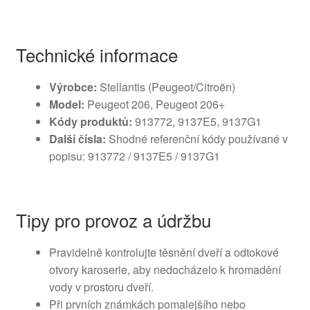
Technické informace
Výrobce:
Stellantis (Peugeot/Citroën)
Model:
Peugeot 206, Peugeot 206+
Kódy produktů:
913772, 9137E5, 9137G1
Další čísla:
Shodné referenční kódy používané v
popisu: 913772 / 9137E5 / 9137G1
Tipy pro provoz a údržbu
Pravidelně kontrolujte těsnění dveří a odtokové
otvory karoserie, aby nedocházelo k hromadění
vody v prostoru dveří.
Při prvních známkách pomalejšího nebo