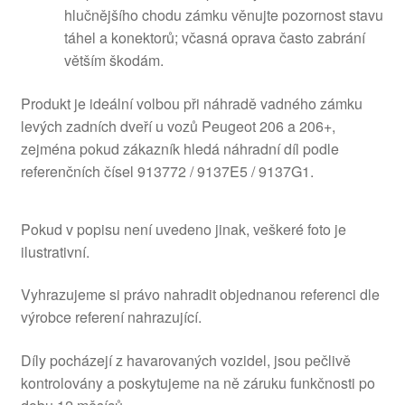
hlučnějšího chodu zámku věnujte pozornost stavu
táhel a konektorů; včasná oprava často zabrání
větším škodám.
Produkt je ideální volbou při náhradě vadného zámku
levých zadních dveří u vozů Peugeot 206 a 206+,
zejména pokud zákazník hledá náhradní díl podle
referenčních čísel 913772 / 9137E5 / 9137G1.
Pokud v popisu není uvedeno jinak, veškeré foto je
ilustrativní.
Vyhrazujeme si právo nahradit objednanou referenci dle
výrobce referení nahrazující.
Díly pocházejí z havarovaných vozidel, jsou pečlivě
kontrolovány a poskytujeme na ně záruku funkčnosti po