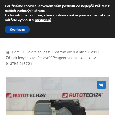
DOPRAVA od 139,-Kč
Používáme cookies, abychom vám poskytli co nejlepší zážitek z
našich webových stránek.
Volejte po-pá 9-16 704 494 494
Další informace o tom, které soubory cookie používáme, nebo je
můžete vypnout v
nastavení
.
Přeskočit
Přejít
Menu
Souhlasím
na
k
navigaci
obsahu
Úvodní stránka
webu
Domů
Elektro součásti
Zámky dveří a klíče
206
Celosvětová doprava
Zámek levých zadních dveří Peugeot 206 206+ 913772
9137E5 9137G1
Doprava
Kontakt
🔍
Košík
Můj účet