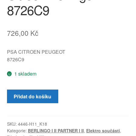
8726C9
726,00
Kč
PSA CITROEN PEUGEOT
8726C9
1 skladem
Zámek
Přidat do košíku
pravých
křídlových
dveří
horní
SKU:
4446-H11_K18
Kategorie:
BERLINGO I II PARTNER I II
,
Elektro součásti
,
Citroën