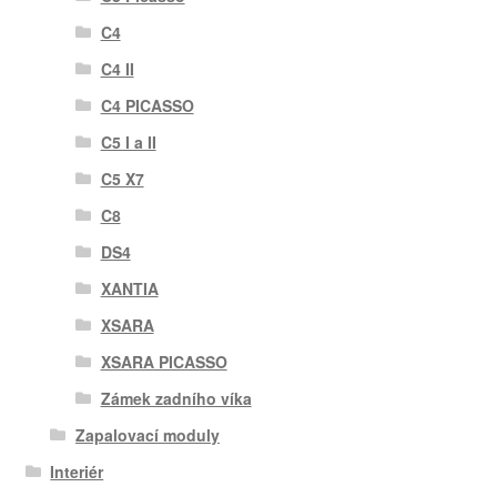
C4
C4 II
C4 PICASSO
C5 I a II
C5 X7
C8
DS4
XANTIA
XSARA
XSARA PICASSO
Zámek zadního víka
Zapalovací moduly
Interiér