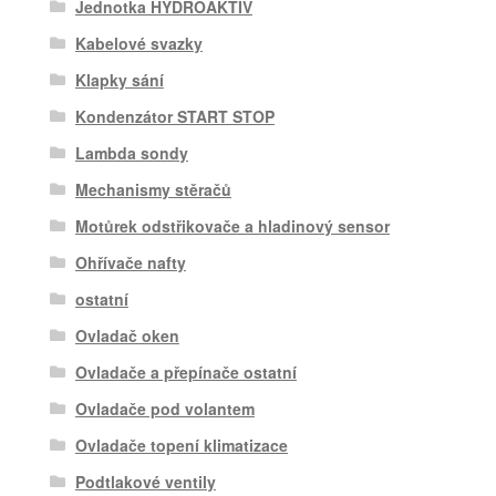
Jednotka HYDROAKTIV
Kabelové svazky
Klapky sání
Kondenzátor START STOP
Lambda sondy
Mechanismy stěračů
Motůrek odstřikovače a hladinový sensor
Ohřívače nafty
ostatní
Ovladač oken
Ovladače a přepínače ostatní
Ovladače pod volantem
Ovladače topení klimatizace
Podtlakové ventily