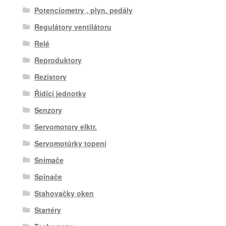
Potenciometry , plyn. pedály
Regulátory ventilátoru
Relé
Reproduktory
Rezistory
Řídící jednotky
Senzory
Servomotory elktr.
Servomotůrky topení
Snímače
Spínače
Stahovačky oken
Startéry