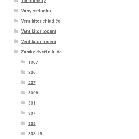
Tachometry
Váhy vzduchu
Ventilátor chladiče
Ventilátor topení
Ventilátor topení
Zámky dveří a klíče
1007
206
207
3008 I
301
307
308
308 T9