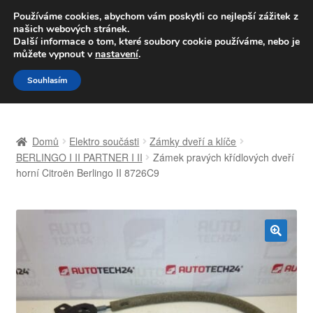
DOPRAVA od 139,-Kč
Používáme cookies, abychom vám poskytli co nejlepší zážitek z
našich webových stránek.
Volejte po-pá 9-16 704 494 494
Další informace o tom, které soubory cookie používáme, nebo je
můžete vypnout v
nastavení
.
Přeskočit
Přejít
Menu
Souhlasím
na
k
navigaci
obsahu
Úvodní stránka
webu
Domů
Elektro součásti
Zámky dveří a klíče
Celosvětová doprava
BERLINGO I II PARTNER I II
Zámek pravých křídlových dveří
horní Citroën Berlingo II 8726C9
Doprava
Kontakt
🔍
Košík
Můj účet