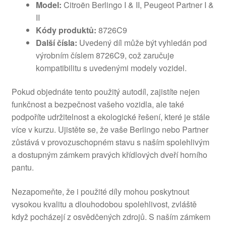
Model:
Citroën Berlingo I & II, Peugeot Partner I &
II
Kódy produktů:
8726C9
Další čísla:
Uvedený díl může být vyhledán pod
výrobním číslem 8726C9, což zaručuje
kompatibilitu s uvedenými modely vozidel.
Pokud objednáte tento použitý autodíl, zajistíte nejen
funkčnost a bezpečnost vašeho vozidla, ale také
podpoříte udržitelnost a ekologické řešení, které je stále
více v kurzu. Ujistěte se, že vaše Berlingo nebo Partner
zůstává v provozuschopném stavu s naším spolehlivým
a dostupným zámkem pravých křídlových dveří horního
pantu.
Nezapomeňte, že i použité díly mohou poskytnout
vysokou kvalitu a dlouhodobou spolehlivost, zvláště
když pocházejí z osvědčených zdrojů. S naším zámkem