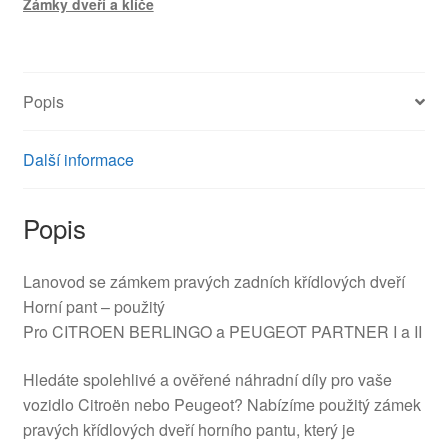
Zámky dveří a klíče
Berlingo
II
8726C9
množství
Popis
Další informace
Popis
Lanovod se zámkem pravých zadních křídlových dveří
Horní pant – použitý
Pro CITROEN BERLINGO a PEUGEOT PARTNER I a II
Hledáte spolehlivé a ověřené náhradní díly pro vaše
vozidlo Citroën nebo Peugeot? Nabízíme použitý zámek
pravých křídlových dveří horního pantu, který je