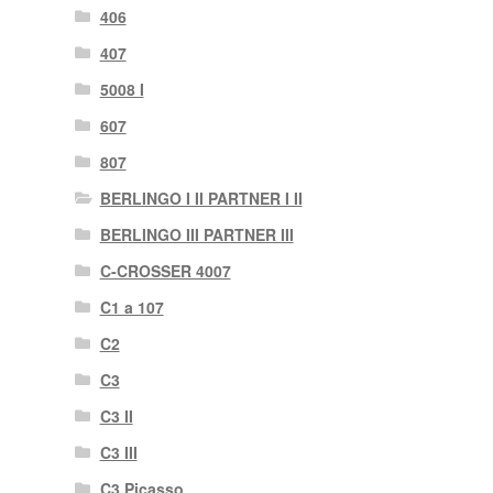
406
407
5008 I
607
807
BERLINGO I II PARTNER I II
BERLINGO III PARTNER III
C-CROSSER 4007
C1 a 107
C2
C3
C3 II
C3 III
C3 Picasso