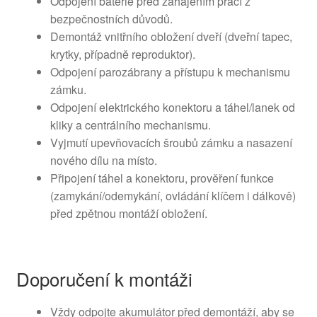
Odpojení baterie před zahájením prací z
bezpečnostních důvodů.
Demontáž vnitřního obložení dveří (dveřní tapec,
krytky, případně reproduktor).
Odpojení parozábrany a přístupu k mechanismu
zámku.
Odpojení elektrického konektoru a táhel/lanek od
kliky a centrálního mechanismu.
Vyjmutí upevňovacích šroubů zámku a nasazení
nového dílu na místo.
Připojení táhel a konektoru, prověření funkce
(zamykání/odemykání, ovládání klíčem i dálkově)
před zpětnou montáží obložení.
Doporučení k montáži
Vždy odpojte akumulátor před demontáží, aby se