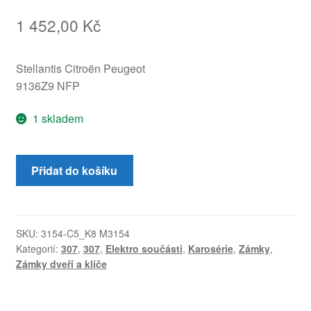
1 452,00
Kč
Stellantis Citroën Peugeot
9136Z9 NFP
1 skladem
Elektrický
Přidat do košíku
zámek
dveří
spolujezdce
Peugeot
SKU:
3154-C5_K8 M3154
Kategorií:
307
,
307
,
Elektro součásti
,
Karosérie
,
Zámky
,
307
Zámky dveří a klíče
9136Z9
množství