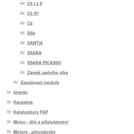
C5 I a II
C5 X7
C8
DS4
XANTIA
XSARA
XSARA PICASSO
Zámek zadního víka
Zapalovací moduly
Interiér
Karosérie
Katalyzátory FAP
Motor - díly a příslušenství
Motory , převodovky