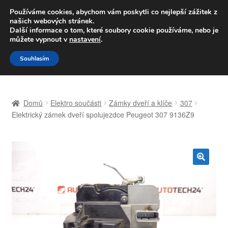
DOPRAVA od 139,-Kč
Používáme cookies, abychom vám poskytli co nejlepší zážitek z
našich webových stránek.
Volejte po-pá 9-16 704 494 494
Další informace o tom, které soubory cookie používáme, nebo je
můžete vypnout v
nastavení
.
Přeskočit
Přejít
Menu
Souhlasím
na
k
navigaci
obsahu
Úvodní stránka
webu
Domů
Elektro součásti
Zámky dveří a klíče
307
Celosvětová doprava
Elektrický zámek dveří spolujezdce Peugeot 307 9136Z9
Doprava
Kontakt
🔍
Košík
Můj účet