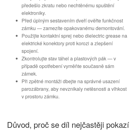
předešlo zkratu nebo nechtěnému spuštění
elektroniky.
Před úplným sestavením dveří ověřte funkčnost
zámku — zamezíte opakovanému demontování.
Použijte kontaktní sprej nebo dielectric grease na
elektrické konektory proti korozi a zlepšení
spojení.
Zkontrolujte stav táhel a plastových pák — v
případě opotřebení vyměňte současně sám
zámek.
Při zpětné montáži dbejte na správné usazení
parozábrany, aby nevznikaly netěsnosti a vlhkost
v prostoru zámku.
Důvod, proč se díl nejčastěji pokazí