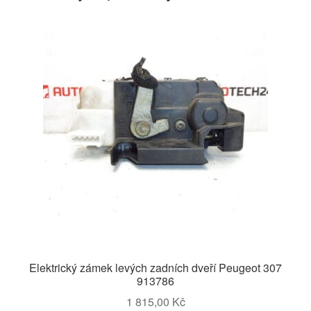
Elektrický zámek levých zadních dveří Peugeot 307
913786
1 815,00
Kč