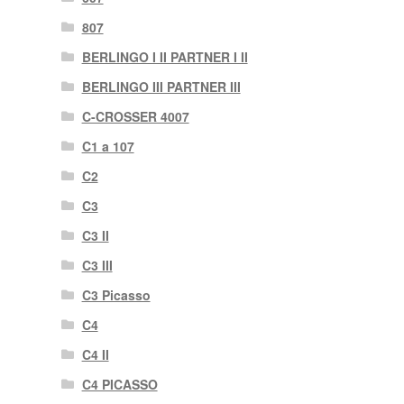
807
BERLINGO I II PARTNER I II
BERLINGO III PARTNER III
C-CROSSER 4007
C1 a 107
C2
C3
C3 II
C3 III
C3 Picasso
C4
C4 II
C4 PICASSO