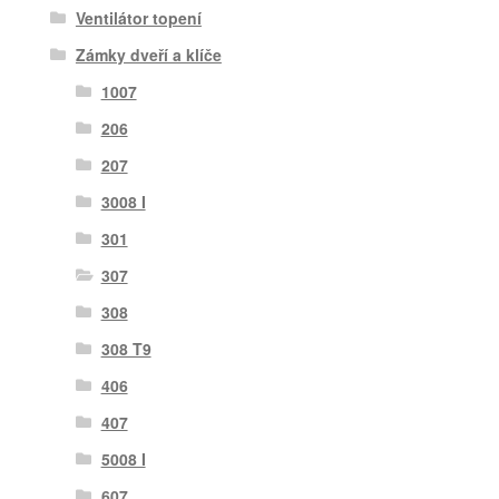
Ventilátor topení
Zámky dveří a klíče
1007
206
207
3008 I
301
307
308
308 T9
406
407
5008 I
607