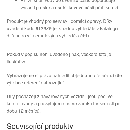
Při vniknutí vody do dveří se často doporučuje
vysušit prostor a ošetřit kovové části proti korozi.
Produkt je vhodný pro servisy i domácí opravy. Díky
uvedení kódu 9136Z9 jej snadno vyhledáte v katalogu
dílů nebo v internetových vyhledávačích.
Pokud v popisu není uvedeno jinak, veškeré foto je
ilustrativní.
Vyhrazujeme si právo nahradit objednanou referenci dle
výrobce referení nahrazující.
Díly pocházejí z havarovaných vozidel, jsou pečlivě
kontrolovány a poskytujeme na ně záruku funkčnosti po
dobu 12 měsíců.
Související produkty