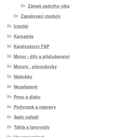
Zámek zadního víka
Zapalovací moduly
Interiér
Karosérie
Katalyzátory FAP
Motor - díly a příslušenství
Motory , převodovky
Nádobky
Nezařazené
Pneu a disky
Podvozek a nápravy
Sady nářadí
Táhla a lanovody