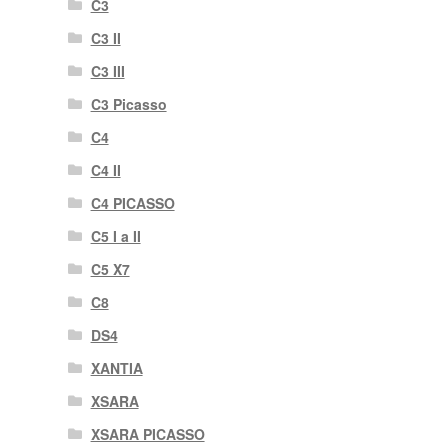
C3
C3 II
C3 III
C3 Picasso
C4
C4 II
C4 PICASSO
C5 I a II
C5 X7
C8
DS4
XANTIA
XSARA
XSARA PICASSO