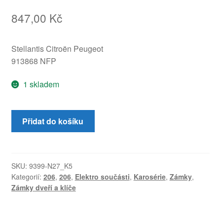
847,00
Kč
Stellantis Citroën Peugeot
913868 NFP
1 skladem
Zámek
Přidat do košíku
pravých
zadních
dveří
Peugeot
SKU:
9399-N27_K5
Kategorií:
206
,
206
,
Elektro součásti
,
Karosérie
,
Zámky
,
206
Zámky dveří a klíče
913868
množství