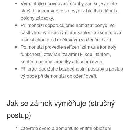
Vymontujte upevňovací šrouby zámku, vyjměte
starý díl a porovnejte s novým z hlediska táhel a
polohy západky.
Při montáži doporučujeme namazat pohyblivé
části vhodným suchým lubrikantem a zkontrolovat
hladký chod před opětovným složením dveří.
Po montáži proveďte seřízení zámku a kontroly
funkčnosti: otevírání/zavírání klikou i táhlem,
kontrola polohy západky a těsnění dveří.
Při práci dodržujte bezpečnostní postupy a postup
výrobce při demontáži obložení dveří.
Jak se zámek vyměňuje (stručný
postup)
Otevřete dveře a demontujte vnitřní obložení