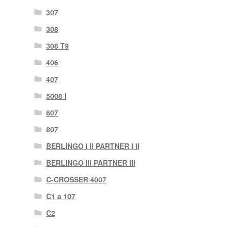
307
308
308 T9
406
407
5008 I
607
807
BERLINGO I II PARTNER I II
BERLINGO III PARTNER III
C-CROSSER 4007
C1 a 107
C2