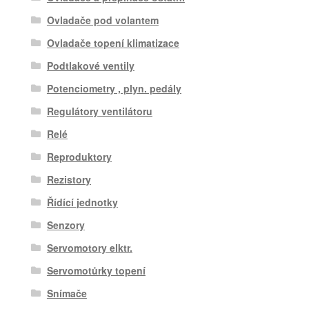
Ovladače pod volantem
Ovladače topení klimatizace
Podtlakové ventily
Potenciometry , plyn. pedály
Regulátory ventilátoru
Relé
Reproduktory
Rezistory
Řídící jednotky
Senzory
Servomotory elktr.
Servomotůrky topení
Snímače