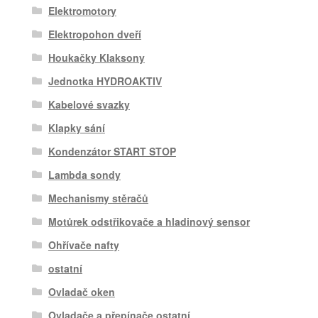
Elektromotory
Elektropohon dveří
Houkačky Klaksony
Jednotka HYDROAKTIV
Kabelové svazky
Klapky sání
Kondenzátor START STOP
Lambda sondy
Mechanismy stěračů
Motůrek odstřikovače a hladinový sensor
Ohřívače nafty
ostatní
Ovladač oken
Ovladače a přepínače ostatní