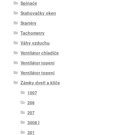
Spínače
Stahovačky oken
Startéry
Tachometry
Váhy vzduchu
Ventilátor chladiče
Ventilátor topení
Ventilátor topení
Zámky dveří a klíče
1007
206
207
3008 I
301