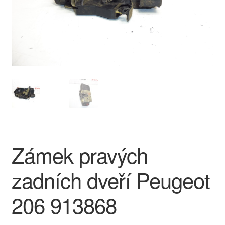
O nás
Obchodní podmínky
Ochrana osobních údajů
Platby
Pokladna
Zámek pravých
Reklamace
zadních dveří Peugeot
Reklamační řád
206 913868
Vrakoviště Citroën