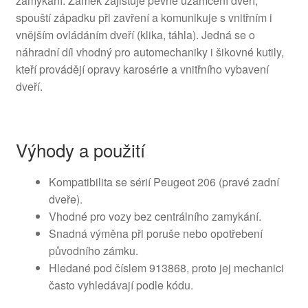
zamykání. Zámek zajišťuje pevné uzamčení dveří,
spouští západku při zavření a komunikuje s vnitřním i
vnějším ovládáním dveří (klika, táhla). Jedná se o
náhradní díl vhodný pro automechaniky i šikovné kutily,
kteří provádějí opravy karosérie a vnitřního vybavení
dveří.
Výhody a použití
Kompatibilita se sérií Peugeot 206 (pravé zadní
dveře).
Vhodné pro vozy bez centrálního zamykání.
Snadná výměna při poruše nebo opotřebení
původního zámku.
Hledané pod číslem 913868, proto jej mechanici
často vyhledávají podle kódu.