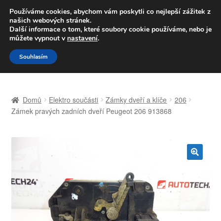
DOPRAVA od 139,-Kč
Používáme cookies, abychom vám poskytli co nejlepší zážitek z
našich webových stránek.
Volejte po-pá 9-16 704 494 494
Další informace o tom, které soubory cookie používáme, nebo je
můžete vypnout v
nastavení
.
Přeskočit
Přejít
Menu
Souhlasím
na
k
navigaci
obsahu
Úvodní stránka
webu
Domů
Elektro součásti
Zámky dveří a klíče
206
Celosvětová doprava
Zámek pravých zadních dveří Peugeot 206 913868
Doprava
Kontakt
🔍
Košík
Můj účet