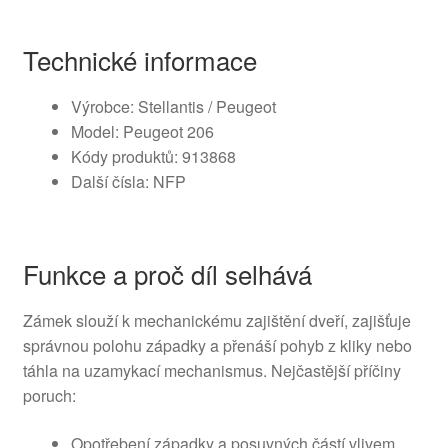
Technické informace
Výrobce: Stellantis / Peugeot
Model: Peugeot 206
Kódy produktů: 913868
Další čísla: NFP
Funkce a proč díl selhává
Zámek slouží k mechanickému zajištění dveří, zajišťuje
správnou polohu západky a přenáší pohyb z kliky nebo
táhla na uzamykací mechanismus. Nejčastější příčiny
poruch:
Opotřebení západky a posuvných částí vlivem