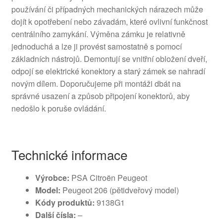
používání či případných mechanických nárazech může
dojít k opotřebení nebo závadám, které ovlivní funkčnost
centrálního zamykání. Výměna zámku je relativně
jednoduchá a lze ji provést samostatně s pomocí
základních nástrojů. Demontují se vnitřní obložení dveří,
odpojí se elektrické konektory a starý zámek se nahradí
novým dílem. Doporučujeme při montáži dbát na
správné usazení a způsob připojení konektorů, aby
nedošlo k poruše ovládání.
Technické informace
Výrobce:
PSA Citroën Peugeot
Model:
Peugeot 206 (pětidveřový model)
Kódy produktů:
9138G1
Další čísla:
–