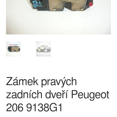
O nás
Obchodní podmínky
Ochrana osobních údajů
Platby
Pokladna
Zámek pravých
Reklamace
zadních dveří Peugeot
Reklamační řád
206 9138G1
Vrakoviště Citroën