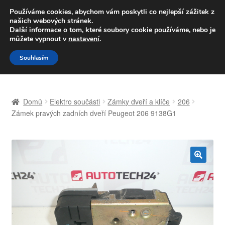
DOPRAVA od 139,-Kč
Používáme cookies, abychom vám poskytli co nejlepší zážitek z
našich webových stránek.
Volejte po-pá 9-16 704 494 494
Další informace o tom, které soubory cookie používáme, nebo je
můžete vypnout v
nastavení
.
Přeskočit
Přejít
Menu
Souhlasím
na
k
navigaci
obsahu
Úvodní stránka
webu
Domů
Elektro součásti
Zámky dveří a klíče
206
Celosvětová doprava
Zámek pravých zadních dveří Peugeot 206 9138G1
Doprava
Kontakt
🔍
Košík
Můj účet