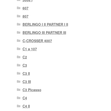
607
807
BERLINGO I II PARTNER I II
BERLINGO III PARTNER III
C-CROSSER 4007
C1 a 107
C2
C3
C3 II
C3 III
C3 Picasso
C4
C4 II