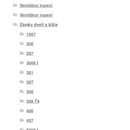
Ventilátor topení
Ventilátor topení
Zámky dveří a klíče
1007
206
207
3008 I
301
307
308
308 T9
406
407
5008 I