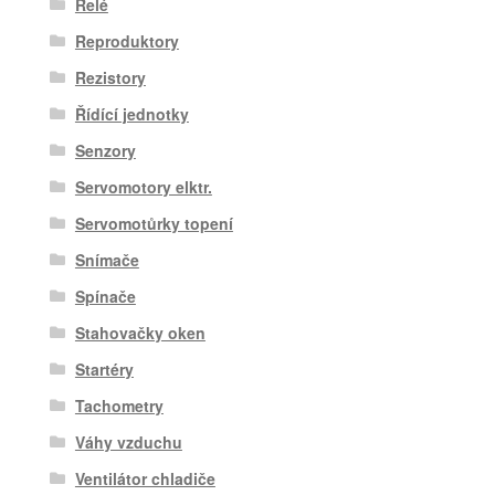
Relé
Reproduktory
Rezistory
Řídící jednotky
Senzory
Servomotory elktr.
Servomotůrky topení
Snímače
Spínače
Stahovačky oken
Startéry
Tachometry
Váhy vzduchu
Ventilátor chladiče