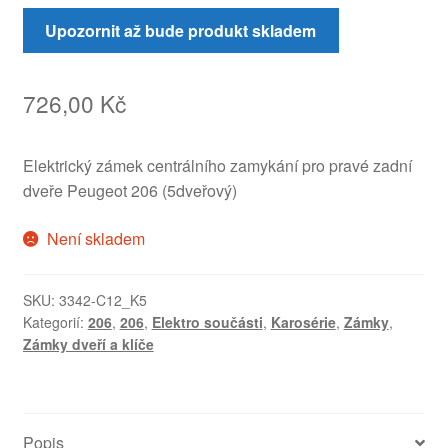
Upozornit až bude produkt skladem
726,00
Kč
Elektrický zámek centrálního zamykání pro pravé zadní
dveře Peugeot 206 (5dveřový)
Není skladem
SKU:
3342-C12_K5
Kategorií:
206
,
206
,
Elektro součásti
,
Karosérie
,
Zámky
,
Zámky dveří a klíče
Popis