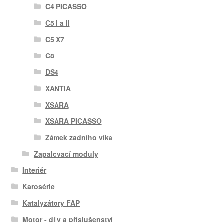
C4 PICASSO
C5 I a II
C5 X7
C8
DS4
XANTIA
XSARA
XSARA PICASSO
Zámek zadního víka
Zapalovací moduly
Interiér
Karosérie
Katalyzátory FAP
Motor - díly a příslušenství